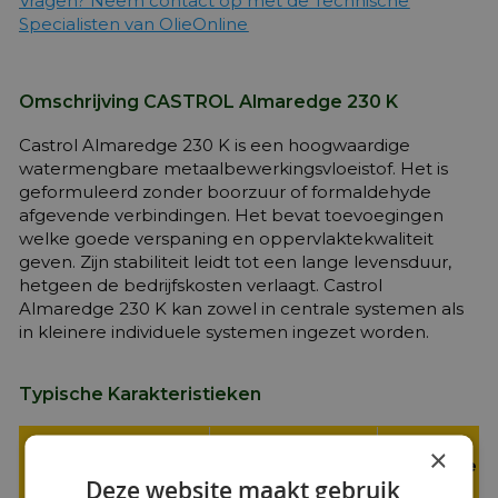
Vragen? Neem contact op met de Technische
Specialisten van OlieOnline
Omschrijving CASTROL Almaredge 230 K
Castrol Almaredge 230 K is een hoogwaardige
watermengbare metaalbewerkingsvloeistof. Het is
geformuleerd zonder boorzuur of formaldehyde
afgevende verbindingen. Het bevat toevoegingen
welke goede verspaning en oppervlaktekwaliteit
geven. Zijn stabiliteit leidt tot een lange levensduur,
hetgeen de bedrijfskosten verlaagt. Castrol
Almaredge 230 K kan zowel in centrale systemen als
in kleinere individuele systemen ingezet worden.
Typische Karakteristieken
CASTROL
×
Productspecificaties
Almaredge
Deze website maakt gebruik
:
230 K