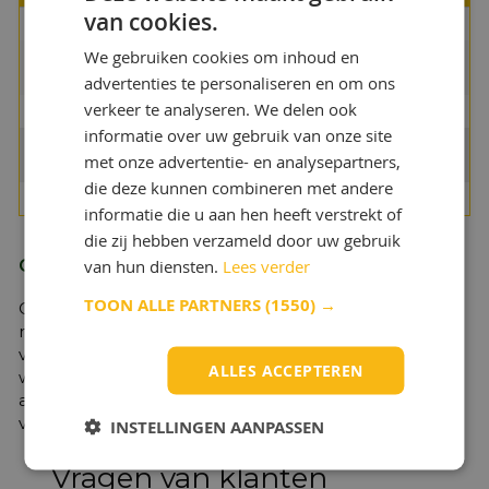
van cookies.
Uiterlijk
Visueel
Bruin
We gebruiken cookies om inhoud en
Gehalte Minerale
Berekend
53
olie gew%
advertenties te personaliseren en om ons
verkeer te analyseren. We delen ook
Uiterlijk
Visueel
Melkachtig
informatie over uw gebruik van onze site
pH (5%)
DIN 51369
9,6
met onze advertentie- en analysepartners,
ASTM E70-97
die deze kunnen combineren met andere
Refractometer Factor
1,0
informatie die u aan hen heeft verstrekt of
die zij hebben verzameld door uw gebruik
van hun diensten.
Lees verder
Opslag
TOON ALLE PARTNERS
(1550) →
Opslag koel, droog en niet in direct zonlicht. Product
niet blootstellen aan vorst en voorkom het indringen
van water. Voor optimale product stabiliteit adviseren
ALLES ACCEPTEREN
we opslag binnen tussen 5°C and 45 °C. Om
achteruitgang van de kwaliteit te vermijden
verpakking gesloten houden.
INSTELLINGEN AANPASSEN
Vragen van klanten