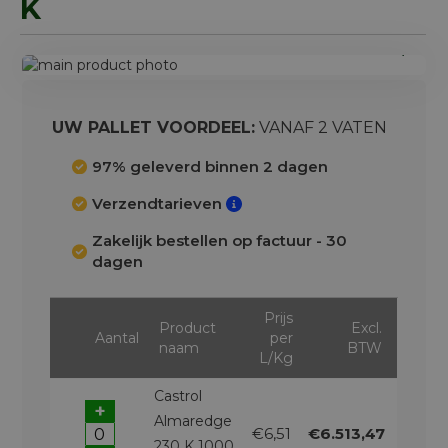
K
Ga
naar
Ga
het
naar
einde
het
UW PALLET VOORDEEL:
VANAF 2 VATEN
van
begin
de
van
97% geleverd binnen 2 dagen
afbeeldingen-
de
Verzendtarieven
gallerij
afbeeldingen-
gallerij
Zakelijk bestellen op factuur - 30
dagen
Prijs
Product
Excl.
Aantal
per
naam
BTW
L/Kg
Castrol
+
Almaredge
€6,51
€6.513,47
230 K 1000