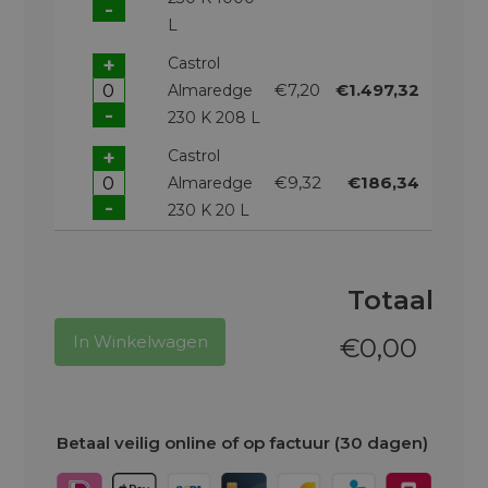
-
L
+
Castrol
€7,20
€1.497,32
Almaredge
-
230 K 208 L
+
Castrol
€9,32
€186,34
Almaredge
-
230 K 20 L
Totaal
In Winkelwagen
€
0,00
Betaal veilig online of op factuur (30 dagen)