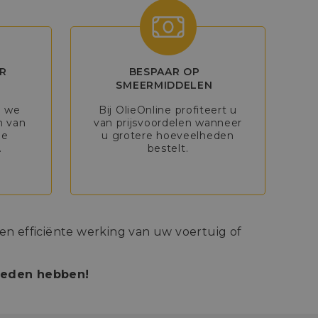
R
BESPAAR OP
SMEERMIDDELEN
n we
Bij OlieOnline profiteert u
n van
van prijsvoordelen wanneer
de
u grotere hoeveelheden
.
bestelt.
n efficiënte werking van uw voertuig of
bieden hebben!