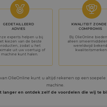
GEDETAILLEERD
KWALITEIT ZONDE
ADVIES
COMPROMIS
nze experts helpen u bij
Bij OlieOnline biede
et kiezen van de beste
alleen smeermiddele
producten, zodat u het
wereldwijd beken
imale uit uw voertuig of
kwaliteitsmerken
machine kunt halen.
n OlieOnline kunt u altijd rekenen op een soepele e
machine.
t langer en ontdek zelf de voordelen die wij te 