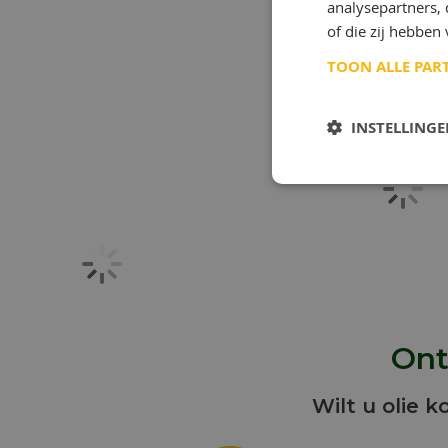
analysepartners,
of die zij hebbe
TOON ALLE PAR
INSTELLING
Ont
Wilt u olie k