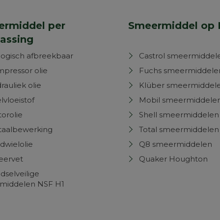
rmiddel per
Smeermiddel op 
assing
logisch afbreekbaar
Castrol smeermiddel
pressor olie
Fuchs smeermiddele
rauliek olie
Klüber smeermiddel
lvloeistof
Mobil smeermiddele
orolie
Shell smeermiddelen
aalbewerking
Total smeermiddelen
dwielolie
Q8 smeermiddelen
eervet
Quaker Houghton
dselveilige
middelen NSF H1