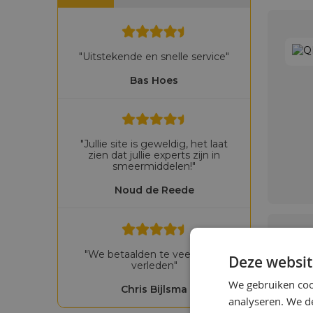
"Uitstekende en snelle service"
Bas Hoes
"Jullie site is geweldig, het laat
zien dat jullie experts zijn in
smeermiddelen!"
Noud de Reede
"We betaalden te veel in het
Deze websit
verleden"
We gebruiken coo
Chris Bijlsma
analyseren. We de