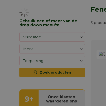
Fene
Gebruik een of meer van de
3
produ
drop down menu's:
Zoek producten
9+
Onze klanten
waarderen ons