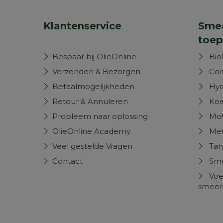
Klantenservice
Smee
toep
Bespaar bij OlieOnline
Bio
Verzenden & Bezorgen
Com
Betaalmogelijkheden
Hyd
Retour & Annuleren
Koe
Probleem naar oplossing
Mot
OlieOnline Academy
Met
Veel gestelde Vragen
Tan
Contact
Sm
Voe
smeer