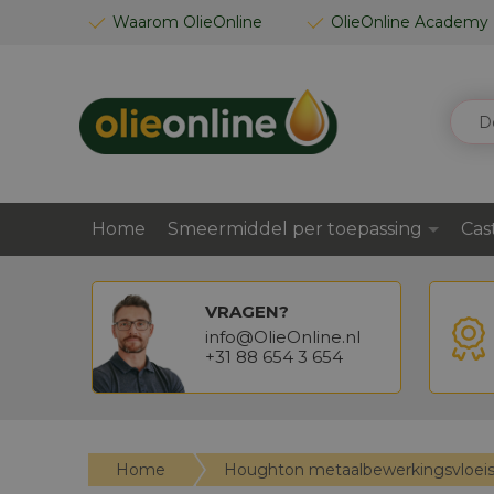
GA
Waarom OlieOnline
OlieOnline Academy
NAAR
DE
INHOUD
ZOEK
Home
Smeermiddel per toepassing
Cas
VRAGEN?
info@OlieOnline.nl
+31 88 654 3 654
Home
Houghton metaalbewerkingsvloeis