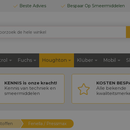
Beste Advies
Bespaar Op Smeermiddelen
trol
Fuchs
Houghton
Klüber
Mobil
S
KENNIS is onze kracht!
KOSTEN BESP
Kennis van techniek en
Alle bekende
smeermiddelen
kwaliteitsmerk
toffen
Fenella / Pressmax