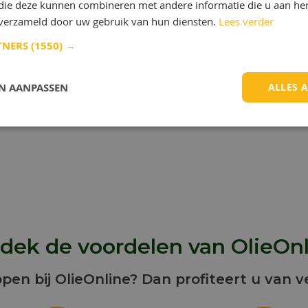
 die deze kunnen combineren met andere informatie die u aan hen
QH PRESSMAX™ WN 6270 is een oplosb
n verzameld door uw gebruik van hun diensten.
Lees verder
die: gebruikt voor dieptrek- en
ponsbewerkingen. QH PRESSMAX™ WN
TNERS
(1550) →
geschikt voor staal met gemiddelde t
treksterkte, titanium en aluminiumlege
Toon meer
Meer info
EN AANPASSEN
ALLES 
dek de voordelen van OlieOnl
open bij OlieOnline? Dan profiteert u van v