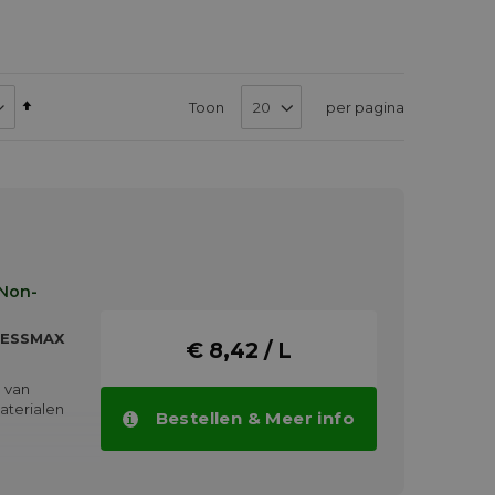
Van
Toon
per pagina
hoog
naar
laag
sorteren
 Non-
RESSMAX
€ 8,42 / L
 van
aterialen
Bestellen & Meer info
 en