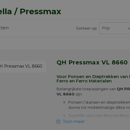
lla / Pressmax
cten
Sorteer op
QH Pressmax VL 8660
Voor Ponsen en Dieptrekken van
Ferro en Ferro Materialen
Belangrijkste toepassingen van
QH P
VL 8660
zijn:
Ponsen / stansen en dieptrekken
dunne tot middelmatige dikte m
Geschikt voor non-ferro en ferro
materialen
Toon meer
Laat een minimale residu achter