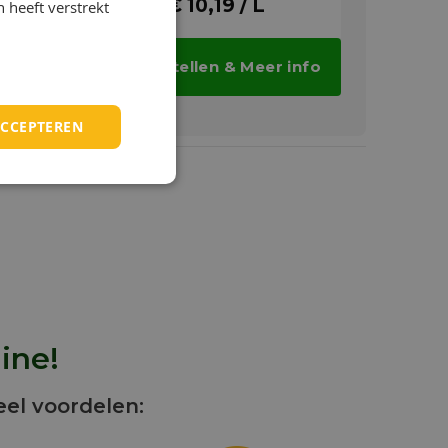
€ 10,19 / L
 heeft verstrekt
are olie
 6270 is
Bestellen & Meer info
ot hoge
ringen.
ACCEPTEREN
ine!
eel voordelen: