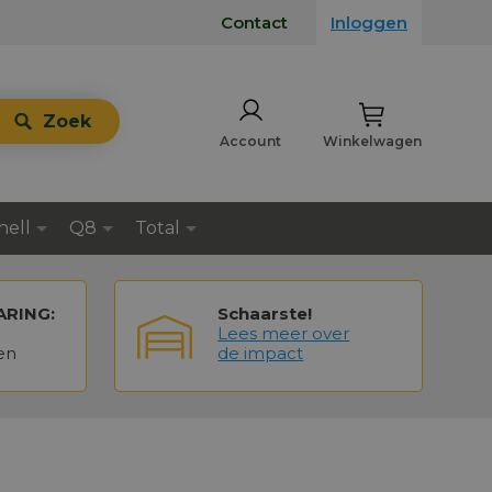
Contact
Inloggen
Zoek
Account
Winkelwagen
hell
Q8
Total
ARING:
Schaarste!
Lees meer over
en
de impact