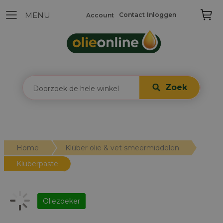
Contact
Inloggen
Account
Zoek
Home
Klüber olie & vet smeermiddelen
Klüberpaste
Oliezoeker