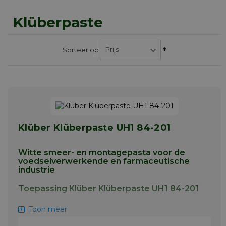
Klüberpaste
Van
Sorteer op
hoog
naar
laag
sorteren
Klüber Klüberpaste UH1 84-201
Witte smeer- en montagepasta voor de
voedselverwerkende en farmaceutische
industrie
Toepassing Klüber Klüberpaste UH1 84-201
Klüberpaste UH1 84-201 is in het algemeen
Toon meer
geschikt voor bijna alle wrijvingspunten in de