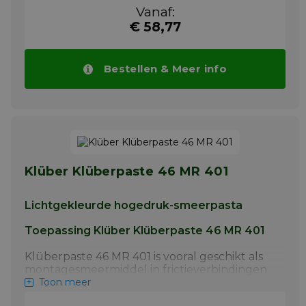
voedselverwerkende en farmaceutische
Vanaf:
industrie - als montagepasta voor
€ 58,77
overgangen en losse passingen ter
voorkoming van fretcorrosie, - als
langetermijnsmeermiddel voor lage-
snelheidsgeleidingsrails, scharnieren, rollen,
Bestellen & Meer info
kettingen, enz.
Meer info
Klüber Klüberpaste 46 MR 401
Lichtgekleurde hogedruk-smeerpasta
Toepassing Klüber Klüberpaste 46 MR 401
Klüberpaste 46 MR 401 is vooral geschikt als
montagesmeermiddel in frictieverbindingen
en voor dunne-film smering van alle
Toon meer
wrijvingspunten die onderhevig zijn aan zeer