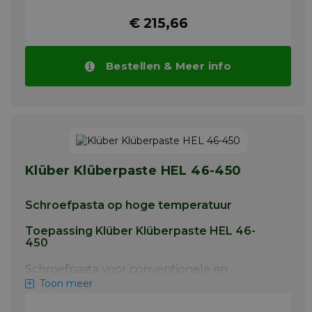
extreme temperaturen worden
€ 215,66
blootgesteld. Bij het gieten van non-
ferrometalen wordt WOLFRAKOTE TOP
PASTE gebruikt als een hitte-geactiveerde
dressing voor gietpannen, matrijzen,
Bestellen & Meer info
matrijspoorten en runners. WOLFRAKOTE
TOP PASTE is ook geschikt als scheidings- en
montagepasta voor matrijzensets,
uitwerpers, glijkernen en als scheidingspasta
voor elektrische verwarmingspatronen in
warmkamergietmachines.
Meer info
Klüber Klüberpaste HEL 46-450
Schroefpasta op hoge temperatuur
Toepassing Klüber Klüberpaste HEL 46-
450
Schroefpasta voor conventionele en
hooggelegeerde staalsoorten (Cr-Ni-staal)
Toon meer
tot 1000 °C. Smeer- en montagepasta voor
verbindingen in heteluchtkanalen (bijv.