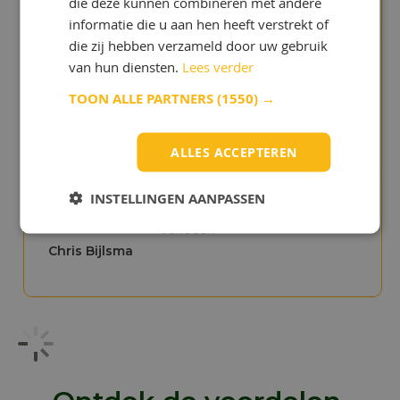
die deze kunnen combineren met andere
informatie die u aan hen heeft verstrekt of
die zij hebben verzameld door uw gebruik
van hun diensten.
Lees verder
"Jullie site is geweldig, het
laat zien dat jullie experts
TOON ALLE PARTNERS
(1550) →
zijn in smeermiddelen!"
Noud de
Reede
ALLES ACCEPTEREN
INSTELLINGEN AANPASSEN
"We betaalden te veel in het
verleden"
Chris Bijlsma