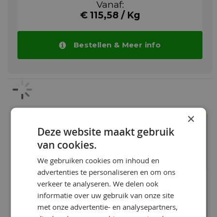
Vanaf:
uitlaatsystemen voor auto's). Voor het
€ 115,58 / Kg
aansluiten van elementen in turbo's en
compressoren. De test is uitgevoerd volgens
VW-TL 52112 Bolt: DIN 931-2; Materiaal: 1.4989;
Moer, materiaal: 1.4923. De moeren werden
Bestellen & Meer info
met 70 Nm voorgespannen en bij 750 °C
gedurende 100 uur opgeslagen. Na deze
periode werd een laag ontkoppelmoment
gemeten.
Meer info
×
Onze klanten waarderen
Deze website maakt gebruik
9+
ons
van cookies.
We gebruiken cookies om inhoud en
advertenties te personaliseren en om ons
verkeer te analyseren. We delen ook
"Uitstekende en snelle
informatie over uw gebruik van onze site
service"
met onze advertentie- en analysepartners,
Bas Hoes