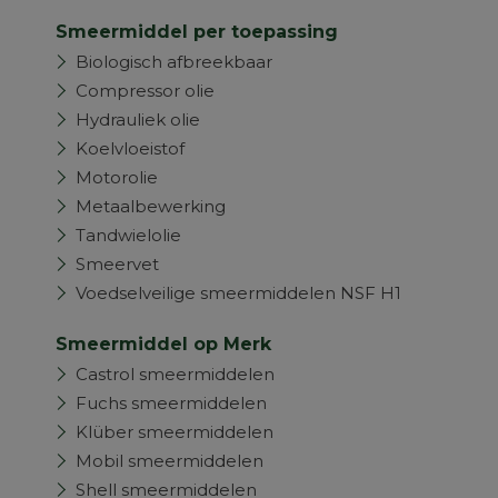
Smeermiddel per toepassing
Biologisch afbreekbaar
Compressor olie
Hydrauliek olie
Koelvloeistof
Motorolie
Metaalbewerking
Tandwielolie
Smeervet
Voedselveilige smeermiddelen NSF H1
Smeermiddel op Merk
Castrol smeermiddelen
Fuchs smeermiddelen
Klüber smeermiddelen
Mobil smeermiddelen
Shell smeermiddelen