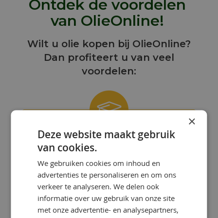
Ontdek de voordelen
van OlieOnline!
Wilt u olie kopen bij OlieOnline?
Dan profiteert u van veel
voordelen:
×
Deze website maakt gebruik
ONZE KENNIS IS UW KRACHT!
van cookies.
Bij OlieOnline hebben we een team
We gebruiken cookies om inhoud en
van gepassioneerde smeermiddelen-
advertenties te personaliseren en om ons
specialisten met uitgebreide kennis en
ervaring.
verkeer te analyseren. We delen ook
informatie over uw gebruik van onze site
met onze advertentie- en analysepartners,