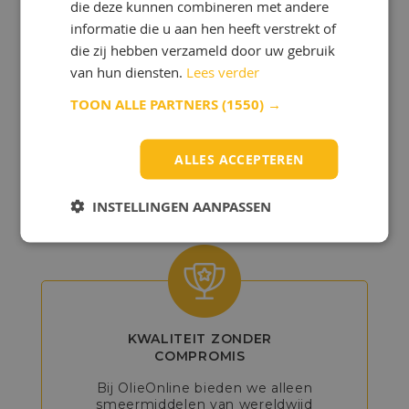
die deze kunnen combineren met andere
informatie die u aan hen heeft verstrekt of
die zij hebben verzameld door uw gebruik
van hun diensten.
Lees verder
GEDETAILLEERD
TOON ALLE PARTNERS
(1550) →
ADVIES
Onze experts helpen u bij het kiezen
ALLES ACCEPTEREN
van de beste producten, zodat u het
maximale uit uw voertuig of machine
kunt halen.
INSTELLINGEN AANPASSEN
KWALITEIT ZONDER
COMPROMIS
Bij OlieOnline bieden we alleen
smeermiddelen van wereldwijd