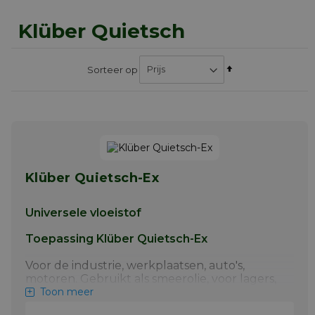
Klüber Quietsch
Van
Sorteer op
hoog
naar
laag
sorteren
Klüber Quietsch-Ex
Universele vloeistof
Toepassing Klüber Quietsch-Ex
Voor de industrie, werkplaatsen, auto's,
motoren. Gebruikt als smeerolie, voor lagers,
schuifbalken, kettingen, sloten. en
Toon meer
scharnieren. Een dunne film is voldoende