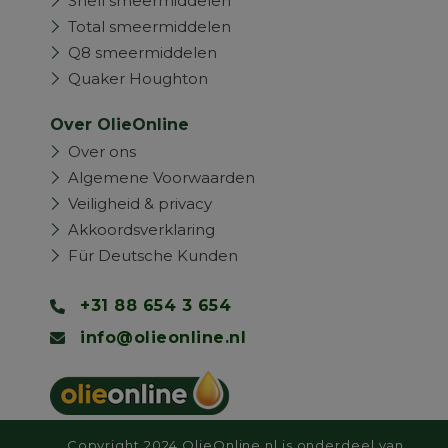
Shell smeermiddelen
Total smeermiddelen
Q8 smeermiddelen
Quaker Houghton
Over OlieOnline
Over ons
Algemene Voorwaarden
Veiligheid & privacy
Akkoordsverklaring
Für Deutsche Kunden
+31 88 654 3 654
info@olieonline.nl
Copyright 2024 OlieOnline.nl is onderdeel van