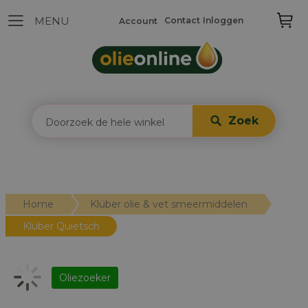
Contact
Inloggen
Account
Zoek
Home
Klüber olie & vet smeermiddelen
Klüber Quietsch
Oliezoeker