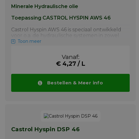
Minerale Hydraulische olie
Toepassing CASTROL HYSPIN AWS 46
Castrol Hyspin AWS 46 is speciaal ontwikkeld
voor o.a. de hydraulische systemen in zowel
nauwkeurige bewerkingsmachines als in
Toon meer
machines voor bouw- en de transportsector.
Het is ook geschikt voor andere
Vanaf:
toepassingen zoals licht belaste
€ 4,27 / L
aandrijvingen, snelheidsregelingen en lagers.
Het is volledig verdraagzaam met
elastomeren welke gewoonlijk gebruikt
worden in statische en dynamische
Bestellen & Meer info
afdichtingen zoals nitriel, silicone en
fluororubber (FKM).
Hyspin AWS is ingedeeld als volgt:
DIN 51502 - HLP 46
ISO 6743/4 - HM 46
Castrol Hyspin DSP 46
Meer info