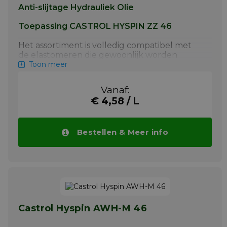
Anti-slijtage Hydrauliek Olie
Toepassing CASTROL HYSPIN ZZ 46
Het assortiment is volledig compatibel met
de elastomeren die gewoonlijk worden
gebruikt in statische en dynamische
Toon meer
afdichtingen, zoals nitrile-, siliconen- en
gefluoreerde (bijvoorbeeld Viton)
Vanaf:
polymeren.
€ 4,58 / L
Hyspin ZZ is als volgt geclassificeerd:
DIN 51502-classificatie - HLP
Bestellen & Meer info
ISO 6743/4 - Hydrauliekoliën type HM
De Hyspin ZZ-oliën voldoen aan de eisen
(viscositeit) van:
DIN 51524 Part 2
Cincinnati Lamb (Milacron) P 68-69-70
Denison (Parker Hannafin) HF-0
Castrol Hyspin AWH-M 46
US Steel 126 & 127