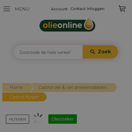
Contact
Inloggen
Account
Zoek
Home
Castrol olie & vet smeermiddelen
Castrol Hyspin
Oliezoeker
FILTEREN