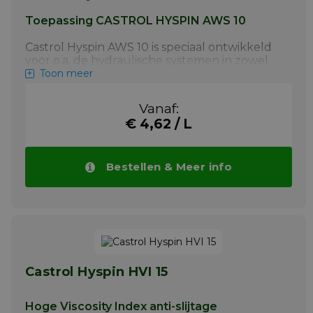
Toepassing CASTROL HYSPIN AWS 10
Castrol Hyspin AWS 10 is speciaal ontwikkeld
voor o.a. de hydraulische systemen in zowel
nauwkeurige bewerkingsmachines als in
Toon meer
machines voor bouw- en de transportsector.
Het is ook geschikt voor andere
Vanaf:
toepassingen zoals licht belaste
€ 4,62 / L
aandrijvingen, snelheidsregelingen en lagers.
Het is volledig verdraagzaam met
elastomeren welke gewoonlijk gebruikt
worden in statische en dynamische
Bestellen & Meer info
afdichtingen zoals nitriel, silicone en
fluororubber (FKM).
Hyspin AWS is ingedeeld als volgt:
DIN 51502 - HLP
ISO 6743/4 - HM
Castrol Hyspin HVI 15
Meer info
Hoge Viscosity Index anti-slijtage