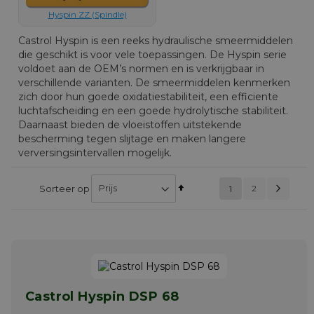
Hyspin ZZ (Spindle)
Castrol Hyspin is een reeks hydraulische smeermiddelen
die geschikt is voor vele toepassingen. De Hyspin serie
voldoet aan de OEM’s normen en is verkrijgbaar in
verschillende varianten. De smeermiddelen kenmerken
zich door hun goede oxidatiestabiliteit, een efficiente
luchtafscheiding en een goede hydrolytische stabiliteit.
Daarnaast bieden de vloeistoffen uitstekende
bescherming tegen slijtage en maken langere
verversingsintervallen mogelijk.
Pag
Vol
Van
Pagin
Sorteer op
U lees momenteel
2
1
PAGINA
hoog
pagina
naar
laag
sorteren
Castrol Hyspin DSP 68