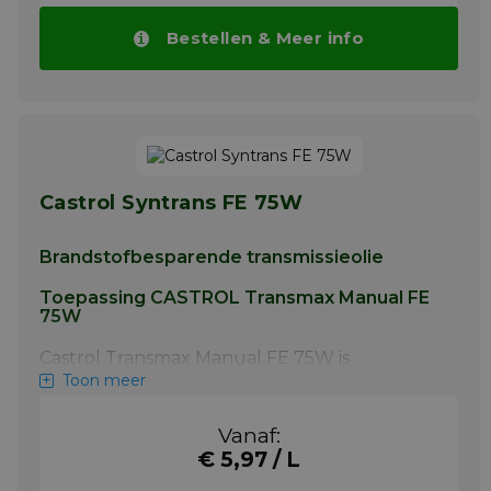
Meer info
Bestellen & Meer info
Castrol Syntrans FE 75W
Brandstofbesparende transmissieolie
Toepassing CASTROL Transmax Manual FE
75W
Castrol Transmax Manual FE 75W is
toepasbaar bij o.a.: Ford Focus, C-Max,
Toon meer
Mondeo, S-Max, Galaxy, Transit. Volvo C30,
S40, V50, S60, V70, C70, XC60, XC70
Vanaf:
Meer info
€ 5,97 / L