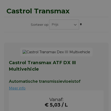
Castrol Transmax
Van
Sorteer op
hoog
naar
laag
sorteren
Castrol Transmax ATF DX III
Multivehicle
Automatische transmissievloeistof
Meer info
Vanaf:
€ 5,03 / L