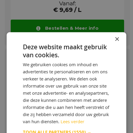
Vanaf:
€ 9,69 / L
Bestellen & Meer info
×
Deze website maakt gebruik
van cookies.
We gebruiken cookies om inhoud en
advertenties te personaliseren en om ons
Castrol Transmax Limited Slip LL 75W-
verkeer te analyseren. We delen ook
140
informatie over uw gebruik van onze site
met onze advertentie- en analysepartners,
Asvloeistof voor Limited Slip Differentials
die deze kunnen combineren met andere
Meer info
informatie die u aan hen heeft verstrekt of
die zij hebben verzameld door uw gebruik
Vanaf:
van hun diensten.
Lees verder
€ 11,26 / L
TOON ALLE PARTNERS
(1550) →