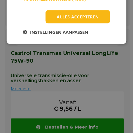
Bestellen & Meer info
ALLES ACCEPTEREN
INSTELLINGEN AANPASSEN
Castrol Transmax Universal LongLife
75W-90
Universele transmissie-olie voor
versnellingsbakken en assen
Meer info
Vanaf:
€ 9,56 / L
Bestellen & Meer info