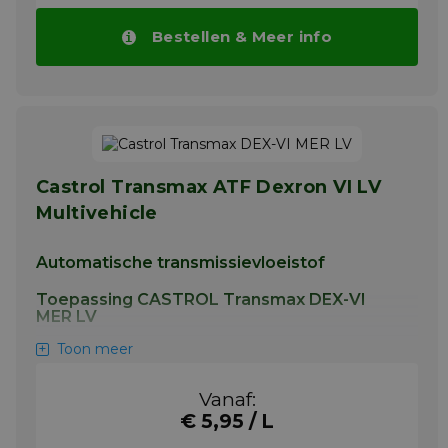
Bestellen & Meer info
Castrol Transmax ATF Dexron VI LV
Multivehicle
Automatische transmissievloeistof
Toepassing CASTROL Transmax DEX-VI
MER LV
Toon meer
Dit product is bovendien geschikt voor
gebruik in stuurbekrachtigingssystemen
waar het gebruik van elke Dexron-
Vanaf:
specificatie of Mercon LV vloeistof is
€ 5,95 / L
toegestaan.