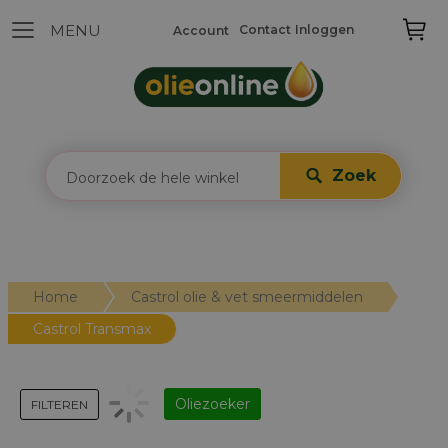
Contact
Inloggen
Account
Zoek
Home
Castrol olie & vet smeermiddelen
Castrol Transmax
Oliezoeker
FILTEREN