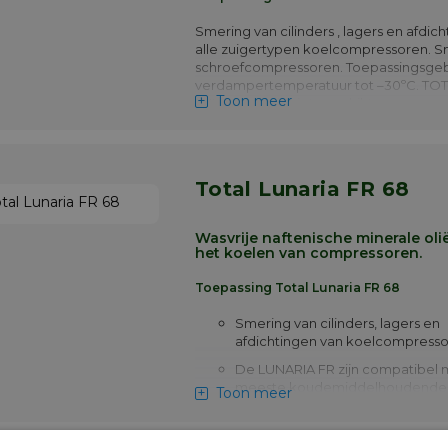
Smering van cilinders , lagers en afdic
alle zuigertypen koelcompressoren. S
schroefcompressoren. Toepassingsgeb
verdampertemperatuur tot –30ºC. TO
Toon meer
LUNARIA SH is niet geschikt voor com
die gehalogeneerde koelmiddelen ge
(Forane-Freon).
Meer info
Total Lunaria FR 68
Wasvrije naftenische minerale oli
het koelen van compressoren.
Toepassing Total Lunaria FR 68
Smering van cilinders, lagers en
afdichtingen van koelcompress
De LUNARIA FR zijn compatibel 
meeste koudemiddelhoudende
Toon meer
chloorgassen en met ammoniak 
compatibele bedrijfsomstandig
verdampingstemperatuur hoger d