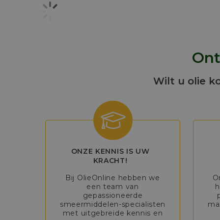
Ont
Wilt u olie k
ONZE KENNIS IS UW
KRACHT!
Bij OlieOnline hebben we
O
een team van
h
gepassioneerde
smeermiddelen-specialisten
max
met uitgebreide kennis en