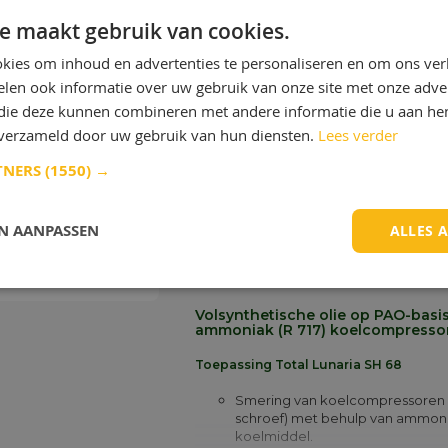
°C.
e maakt gebruik van cookies.
Total Lunaria SH 46
Meer info
kies om inhoud en advertenties te personaliseren en om ons ver
Meer info
len ook informatie over uw gebruik van onze site met onze adver
 die deze kunnen combineren met andere informatie die u aan hen
n verzameld door uw gebruik van hun diensten.
Lees verder
TNERS
(1550) →
EN AANPASSEN
ALLES 
Total Lunaria SH 68
Volsynthetische olie op PAO-basi
ammoniak (R 717) koelcompresso
Toepassing Total Lunaria SH 68
Smering van koelcompressoren 
schroef) met behulp van ammoni
koelmiddel.