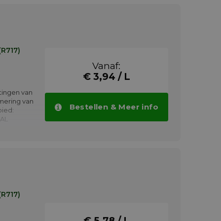
sorteren
(R717)
Vanaf:
€ 3,94 / L
htingen van
mering van
Bestellen & Meer info
ied:
TAL
pressoren
bruiken
(R717)
€ 5,78 / L