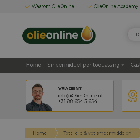
GA
Waarom OlieOnline
OlieOnline Academy
NAAR
DE
INHOUD
ZOEK
Home
Smeermiddel per toepassing
Cas
VRAGEN?
info@OlieOnline.nl
+31 88 654 3 654
Home
Total olie & vet smeermiddelen