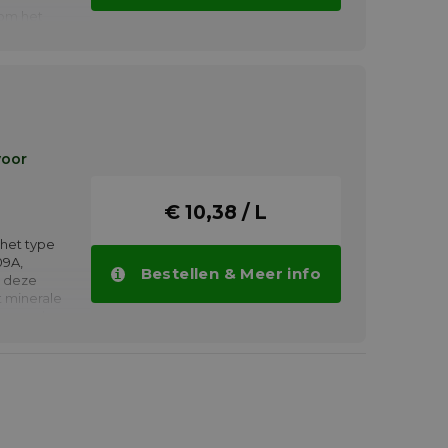
 om het
teren en
elfs bij
°C.
voor
€ 10,38 / L
het type
09A,
Bestellen & Meer info
r deze
t minerale
t voor de