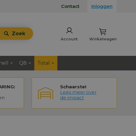
Contact
Inloggen
Zoek
Account
Winkelwagen
hell
Q8
Total
ARING:
Schaarste!
Lees meer over
en
de impact