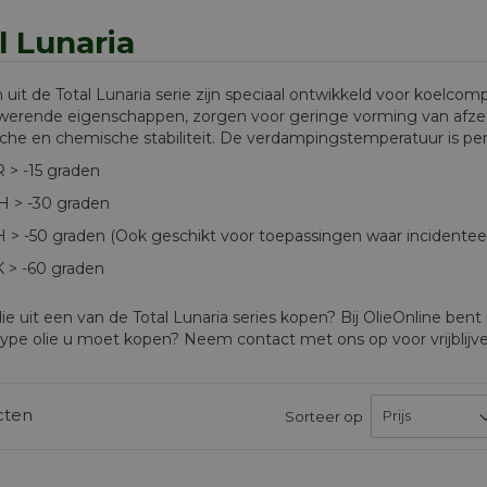
l Lunaria
n uit de Total Lunaria serie zijn speciaal ontwikkeld voor koelco
erende eigenschappen, zorgen voor geringe vorming van afzet
che en chemische stabiliteit. De verdampingstemperatuur is per c
 > -15 graden
H > -30 graden
 > -50 graden (Ook geschikt voor toepassingen waar incidentee
 > -60 graden
lie uit een van de Total Lunaria series kopen? Bij OlieOnline bent 
type olie u moet kopen? Neem contact met ons op voor vrijblijven
cten
Sorteer op