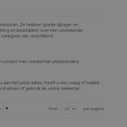
mpressoren. Ze hebben goede slijtage- en
ting en beschikken over een uitstekende
ategorie olie verschillend.
l contact met voedsel kan plaatsvinden)
u aan het juiste adres. Heeft u een vraag of twijfelt
d advies of gebruik de online oliekiezer.
Van
Toon
per pagina
hoog
naar
laag