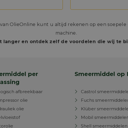
n OlieOnline kunt u altijd rekenen op een soepele e
machine.
t langer en ontdek zelf de voordelen die wij te 
rmiddel per
Smeermiddel op 
assing
logisch afbreekbaar
Castrol smeermiddel
pressor olie
Fuchs smeermiddele
rauliek olie
Klüber smeermiddel
lvloeistof
Mobil smeermiddele
orolie
Shell smeermiddelen