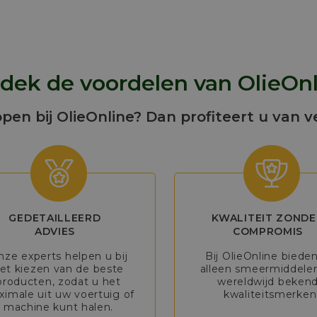
dek de voordelen van OlieOnl
open bij OlieOnline? Dan profiteert u van v
GEDETAILLEERD
KWALITEIT ZONDE
ADVIES
COMPROMIS
nze experts helpen u bij
Bij OlieOnline biede
et kiezen van de beste
alleen smeermiddele
producten, zodat u het
wereldwijd beken
imale uit uw voertuig of
kwaliteitsmerken
machine kunt halen.