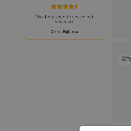
"We betaalden te veel in het
verleden"
Chris Bijlsma