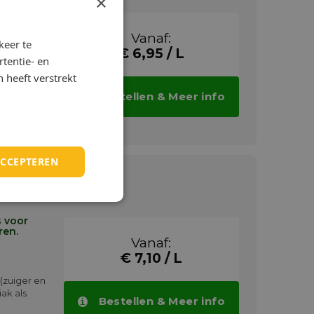
×
Vanaf:
keer te
€ 6,95 / L
tentie- en
 heeft verstrekt
Bestellen & Meer info
ACCEPTEREN
s voor
ren.
Vanaf:
€ 7,10 / L
(zuiger en
ak als
Bestellen & Meer info