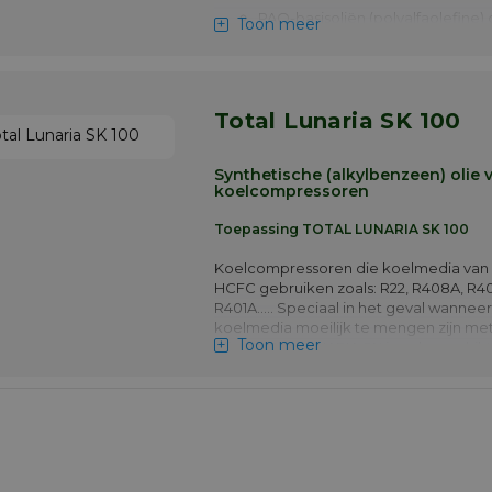
PAO-basisoliën (polyalfaolefine)
Toon meer
olieverversingsinterval te verbe
goede prestaties te garanderen, z
zeer lage temperaturen.
Toepassingsgebied :
Total Lunaria SK 100
verdampingstemperatuur tot -50
Meer info
Synthetische (alkylbenzeen) olie 
koelcompressoren
Toepassing TOTAL LUNARIA SK 100
Koelcompressoren die koelmedia van 
HCFC gebruiken zoals: R22, R408A, R4
R401A….. Speciaal in het geval wannee
koelmedia moeilijk te mengen zijn me
Toon meer
olie. TOTAL LUNARIA SK is ook geschik
cilindersmering van zwaarbelaste
luchtcompressoren.
Meer info