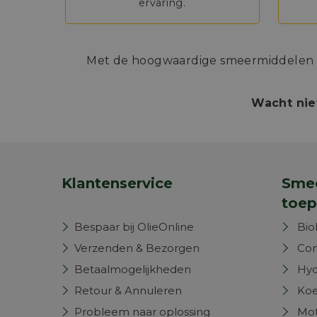
ervaring.
Met de hoogwaardige smeermiddelen va
Wacht nie
Klantenservice
Smee
toep
Bespaar bij OlieOnline
Bio
Verzenden & Bezorgen
Com
Betaalmogelijkheden
Hyd
Retour & Annuleren
Koe
Probleem naar oplossing
Mot