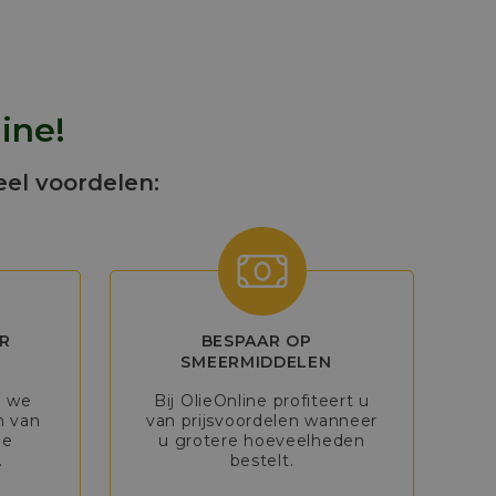
ine!
eel voordelen:
R
BESPAAR OP
SMEERMIDDELEN
n we
Bij OlieOnline profiteert u
n van
van prijsvoordelen wanneer
de
u grotere hoeveelheden
.
bestelt.