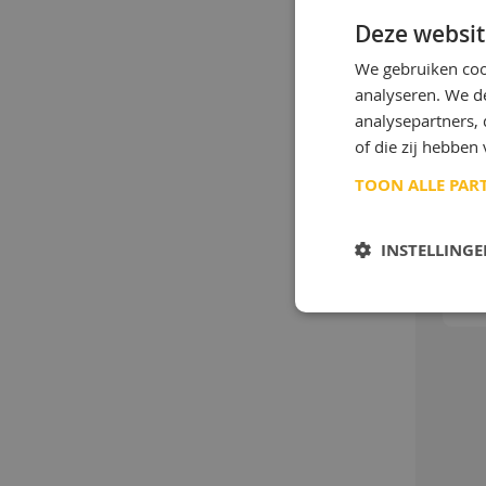
Deze websit
We gebruiken coo
analyseren. We de
analysepartners,
of die zij hebbe
TOON ALLE PAR
INSTELLING