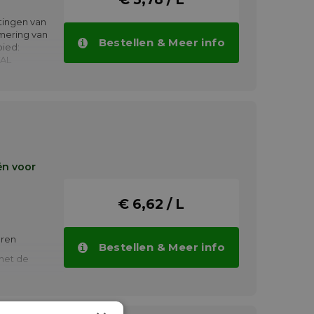
htingen van
mering van
Bestellen & Meer info
ied:
TAL
pressoren
bruiken
ën voor
€ 6,62 / L
oren
Bestellen & Meer info
met de
in
heden:
an - 15