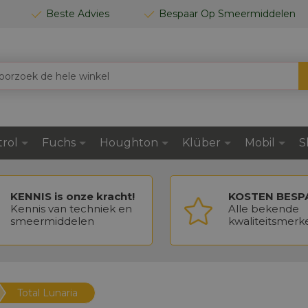
Beste Advies
Bespaar Op Smeermiddelen
trol
Fuchs
Houghton
Klüber
Mobil
S
KENNIS is onze kracht!
KOSTEN BESP
Kennis van techniek en
Alle bekende
smeermiddelen
kwaliteitsmerk
Total Lunaria