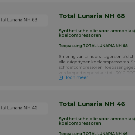
Total Lunaria NH 68
Synthetische olie voor ammoniak
koelcompressoren
Toepassing TOTAL LUNARIA NH 68
Smering van cilinders , lagers en afdic
alle zuigertypen koelcompressoren. S
schroefcompressoren. Toepassingsgeb
verdampertemperatuur tot –30ºC. TO
Toon meer
LUNARIA SH is niet geschikt voor com
die gehalogeneerde koelmiddelen ge
(Forane-Freon).
Meer info
Total Lunaria NH 46
Synthetische olie voor ammoniak
koelcompressoren
Toepassing TOTAL LUNARIA NH 46