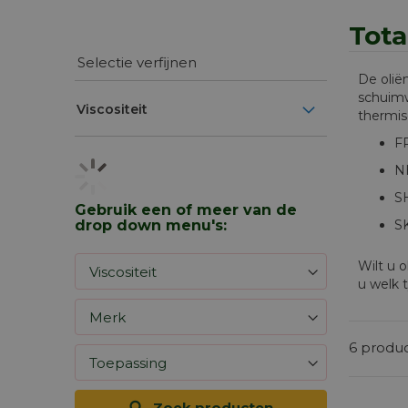
Tota
Selectie verfijnen
De olië
schuimw
Viscositeit
thermis
FR
N
SH
Gebruik een of meer van de
drop down menu's:
SK
Wilt u o
u welk 
6
produ
Zoek producten