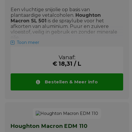
Een vluchtige snijolie op basis van
plantaardige vetalcoholen.
Houghton
Macron SL 501
is de spraylube voor het
afkorten van aluminium. Puur en zuivere
vloeistof, veilig in gebruik en zonder minerale
olie.
Toon meer
Eigenschappen van Houghton Macron SL
501
Vanaf:
Lange standtijd en verbeterde
€ 18,31 / L
oppervlakteafwerking van de bewerkte
werkstukken
Uitstekende oxidatiestabiliteit
Bestellen & Meer info
Compatibel en vriendelijk voor de huid
Milieubewust
Chloorvrij
Vrij van zware metalen (zinkvrij)
Vrij van aromatische koolwaterstoffen
Houghton Macron EDM 110
Geen aromatische componenten