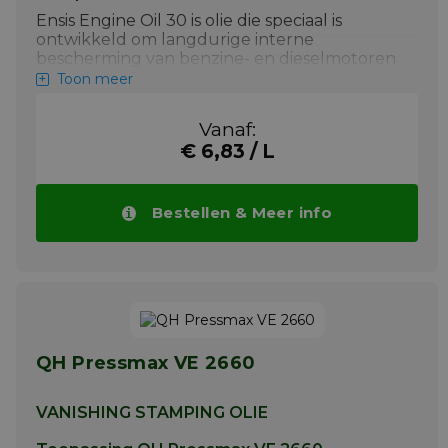
Ensis Engine Oil 30 is olie die speciaal is
ontwikkeld om langdurige interne
bescherming van benzine- en dieselmotoren
te bieden.
Toon meer
Belangrijkste eigenschappen van
Houghton
Ensis Engine Oil 30 (vorige Shell Ensis
Vanaf:
Engine Oil 30)
zijn:
€ 6,83 / L
+
Goede compatibiliteit:
compatibel
met hoogwaardige smeermiddelen
voor minerale olie om de noodzaak van
Bestellen & Meer info
dure spoelingen te voorkomen
+
Uitstekende roestpreventie:
bevatten additieven om de zure
verbrandingsproducten te
neutraliseren
+
Veilige verwerking:
hoge
QH Pressmax VE 2660
ontvlammingspunten en lage
vluchtigheid - om het risico op brand in
toepassingen en opslag te
VANISHING STAMPING OLIE
minimaliseren