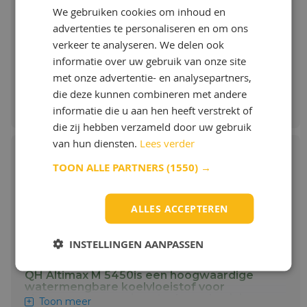
onderdompeling of spuiten.
We gebruiken cookies om inhoud en
Meer info
advertenties te personaliseren en om ons
Vanaf:
verkeer te analyseren. We delen ook
€ 8,55 / L
informatie over uw gebruik van onze site
met onze advertentie- en analysepartners,
Bestellen & Meer info
die deze kunnen combineren met andere
informatie die u aan hen heeft verstrekt of
die zij hebben verzameld door uw gebruik
van hun diensten.
Lees verder
TOON ALLE PARTNERS
(1550) →
Houghton Hocut 4444 veelzijdige
stabiele emulsie
ALLES ACCEPTEREN
QH Altimax M 5450
INSTELLINGEN AANPASSEN
Voorheen Houghton
4444
QH Altimax M 5450is een hoogwaardige
watermengbare koelvloeistof voor
algemene verspaning staal- en aluminium
Toon meer