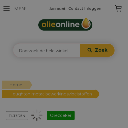
Contact
Inloggen
Account
Zoek
Home
Houghton metaalbewerkingsvloeistoffen
Oliezoeker
FILTEREN