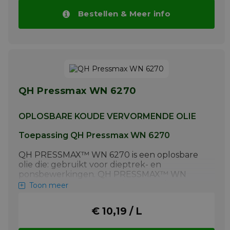
staallegeringen. Hocut 5140 kan gebruikt
Bestellen & Meer info
worden in combinatie met water van zeer
uiteenlopende hardheid.
Meer info
QH Pressmax WN 6270
OPLOSBARE KOUDE VERVORMENDE OLIE
Toepassing QH Pressmax WN 6270
QH PRESSMAX™ WN 6270 is een oplosbare
olie die: gebruikt voor dieptrek- en
ponsbewerkingen. QH PRESSMAX™ WN
6270 is geschikt voor staal met gemiddelde
Toon meer
tot hoge treksterkte, titanium en
aluminiumlegeringen.
€ 10,19 / L
Meer info