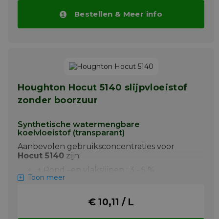
Bestellen & Meer info
Houghton Hocut 5140 slijpvloeistof
zonder boorzuur
Synthetische watermengbare
koelvloeistof (transparant)
Aanbevolen gebruiksconcentraties voor
Hocut 5140
zijn:
+ Rond –en vlakslijpen : 3 - 5 %
Toon meer
Toepassing Hocut 5140
€ 10,11 / L
Hocut 5140 wordt aanbevolen voor het vlak-
en rondslijpen van gietijzer en