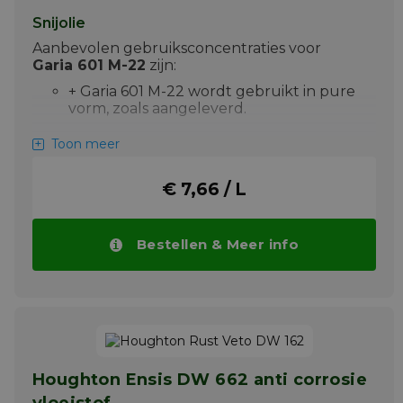
Gereinigde oppervlakken blijven achter met
Snijolie
een vrijwel onmerkbare lichte coating die
een tijdelijke bescherming tegen corrosie
Aanbevolen gebruiksconcentraties voor
van ferrometalen kan bieden.
Garia 601 M-22
zijn:
Meer info
+ Garia 601 M-22 wordt gebruikt in pure
vorm, zoals aangeleverd.
Toepassing Garia 601 M-22
Toon meer
Garia 601 M-22 wordt aanbevolen voor
€ 7,66 / L
verspanen van hoog gelegeerde
staalsoorten, roestvrij-, warmtebestendige-
en austenitische staalsoorten en aluminium.
Bestellen & Meer info
Garia 601 M-22 geeft uitstekende resultaten
voor moeilijke bewerkingen zoals trekfrezen,
diepboren, tappen, tandwielsteken, .... op al
deze materialen.
Meer info
Houghton Ensis DW 662 anti corrosie