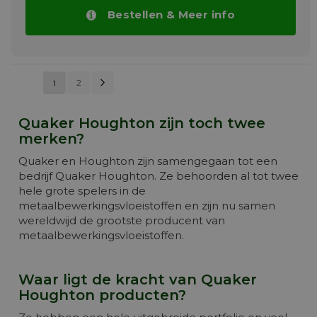
Hierbij de link voor meer informatie over
Bestellen & Meer info
Hocut 4444
Meer info
Pagina
Volgende
Pagina
U lees momenteel
2
1
PAGINA
pagina
Quaker Houghton zijn toch twee
merken?
Quaker en Houghton zijn samengegaan tot een
bedrijf Quaker Houghton. Ze behoorden al tot twee
hele grote spelers in de
metaalbewerkingsvloeistoffen en zijn nu samen
wereldwijd de grootste producent van
metaalbewerkingsvloeistoffen.
Waar ligt de kracht van Quaker
Houghton producten?