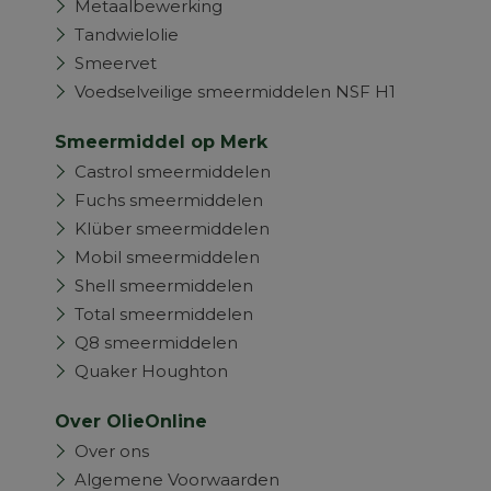
Metaalbewerking
Tandwielolie
Smeervet
Voedselveilige smeermiddelen NSF H1
Smeermiddel op Merk
Castrol smeermiddelen
Fuchs smeermiddelen
Klüber smeermiddelen
Mobil smeermiddelen
Shell smeermiddelen
Total smeermiddelen
Q8 smeermiddelen
Quaker Houghton
Over OlieOnline
Over ons
Algemene Voorwaarden