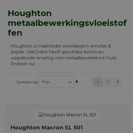
Houghton
metaalbewerkingsvloeistof
fen
Houghton is marktleider wereldwijd in emulsie &
snijolie. OlieOnline heeft specifieke kennis en
waardevolle ervaring voor metaalbewerkers in huis!
Probeer nu!
Pag
Vol
Van
Pagin
Sorteer op
U lees momenteel
2
1
PAGINA
hoog
pagina
naar
laag
sorteren
Houghton Macron SL 501