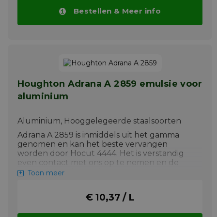
Bestellen & Meer info
Houghton Adrana A 2859 emulsie voor
aluminium
Aluminium, Hooggelegeerde staalsoorten
Adrana A 2859 is inmiddels uit het gamma
genomen en kan het beste vervangen
worden door Hocut 4444. Het is verstandig
even contact met ons op te nemen en de
toepassing te bespreken.
Toon meer
Let op We zullen ipv Adrana A2859 Hocut
4444 uitleveren mocht u deze hierboven
€ 10,37 / L
willen bestellen.