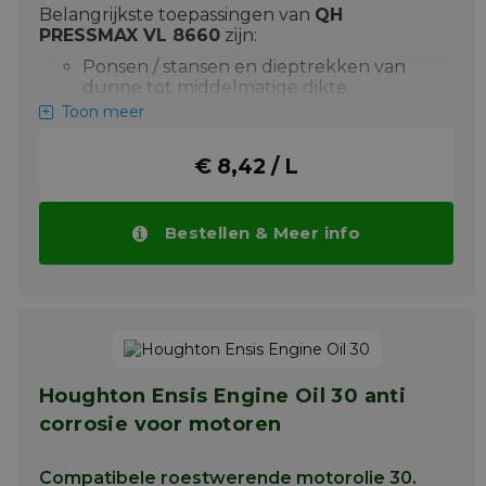
Belangrijkste toepassingen van
QH
PRESSMAX VL 8660
zijn:
Ponsen / stansen en dieptrekken van
dunne tot middelmatige dikte
materialen
Toon meer
Geschikt voor non-ferro en ferro
materialen
€ 8,42 / L
Laat een minimale residu achter en
reageert niet met verf
Bestellen & Meer info
QH PRESSMAX VL 8660 biedt voordelen
zoals een hoge smering, eenvoudig te
reinigen met standaardreinigers en een
lichtgele kleur voor een goede
procesbewaking. Bekijk ook op deze pagina
alle technische eigenschappen van QH
PRESSMAX VL 8660.
Houghton Ensis Engine Oil 30 anti
Meer info
corrosie voor motoren
Compatibele roestwerende motorolie 30.