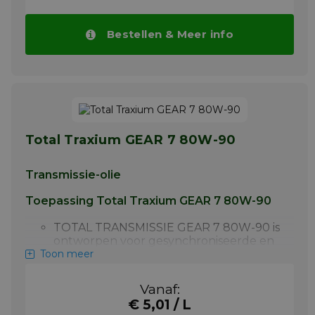
Bestellen & Meer info
Total Traxium GEAR 7 80W-90
Transmissie-olie
Toepassing Total Traxium GEAR 7 80W-90
TOTAL TRANSMISSIE GEAR 7 80W-90 is
ontworpen voor gesynchroniseerde en
Toon meer
niet-gesynchroniseerde
versnellingsbakken, licht belaste assen,
transferboxen en alle tandwielen die
Vanaf:
het niveau MIL-L-2105 of API GL-4
€ 5,01 / L
vereisen.