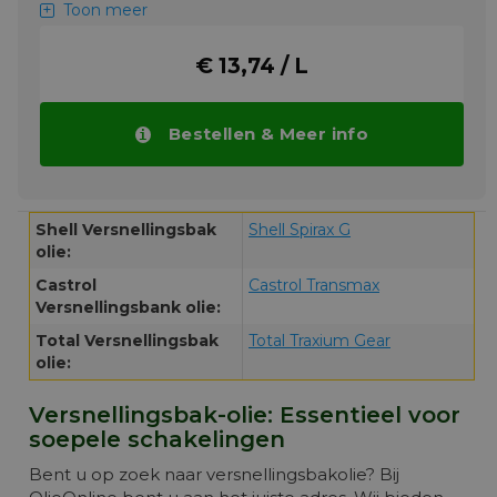
+ goede bescherming tegen corrosieve
Toon meer
en mechanische slijtage
Let op! Prijs zakt automatisch bij grotere
€ 13,74 / L
hoeveelheden.
TOEPASSING
Bestellen & Meer info
Aangedreven assen in Mercedes-Benz
bedrijfswagens. Kan ook worden toegepast
in andere overbrengingen waar een product
met de omschrijving API GL5 wordt
Shell Versnellingsbak
Shell Spirax G
gevraagd.
olie:
Meer info
Castrol
Castrol Transmax
Versnellingsbank olie:
Total Versnellingsbak
Total Traxium Gear
olie:
Versnellingsbak-olie: Essentieel voor
soepele schakelingen
Bent u op zoek naar versnellingsbakolie? Bij