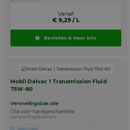
sportwagens
+ Automotieve overbrengingen
Vanaf:
€ 9,29 / L
Shell Spirax S5 ATE 75W-90 is speciaal
ontworpen om aan de hoogste eisen van de
uiterst zware transmissies van
personenwagens te voldoen.
Bestellen & Meer info
Meer info
Mobil Delvac 1 Transmission Fluid
75W-80
Versnellingsbak olie
Olie voor handgeschakelde
versnellingsbakken
Belangrijkste toepassingen van
Mobil
Toon meer