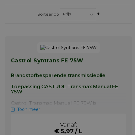
Van
Sorteer op
hoog
naar
laag
sorteren
Castrol Syntrans FE 75W
Brandstofbesparende transmissieolie
Toepassing CASTROL Transmax Manual FE
75W
Castrol Transmax Manual FE 75W is
toepasbaar bij o.a.: Ford Focus, C-Max,
Toon meer
Mondeo, S-Max, Galaxy, Transit. Volvo C30,
S40, V50, S60, V70, C70, XC60, XC70
Vanaf:
Meer info
€ 5,97 / L