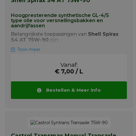
Shell Spirax S4 AT 75W-90
volledig synthetische basisolie plus een
unieke nieuwe additieventechnologie. Dit
garandeert een verbeterde smering en een
Hoogpresterende synthetische GL-4/5
langere levensduur van uw apparatuur.
type olie voor versnellingsbakken en
aandrijfassen
Meer info
Belangrijkste toepassingen van
Shell Spirax
S4 AT 75W-90
zijn:
+ Automotieve transmissies
Toon meer
+ Universele aandrijvingen
Vanaf:
Shell Spirax S4 AT 75W-90 is een semi-
€ 7,00 / L
synthetische transmissieolie speciaal
ontworpen voor gebruik in
versnellingsbakken en assen.
Bestellen & Meer info
Meer info
Castrol Transmax Manual Transaxle