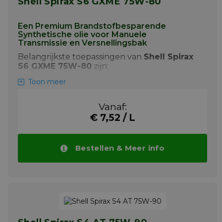
Shell Spirax S6 GXME 75W-80
Een Premium Brandstofbesparende
Synthetische olie voor Manuele
Transmissie en Versnellingsbak
Belangrijkste toepassingen van
Shell Spirax
S6 GXME 75W-80
zijn:
+ Automotieve overbrengingen
Toon meer
Synchromesh versnellingsbakken,
waaronder die met ingebouwde
Vanaf:
'retarders' waar de minerale of
€ 7,52 / L
synthetische transmissie-oliën zijn
vereist.
Bestellen & Meer info
Shell Spirax S6 GXME 75W-80 is een unieke
brandstofbesparende transmissieolie
ontworpen om aan de ultieme prestatie- en
beschermings-eisen van de huidige en
toekomstige heavy duty versnellingsbakken
te voldoen. Speciaal geformuleerd met