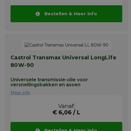
De TOTAL TRANSMISSIE GEAR 7 80W-
90 is door ZF goedgekeurd voor de
Bestellen & Meer info
smering van hun versnellingsbakken
(zonder Intarder) met een standaard
verversingsinterval.
Geschikt voor DAF, IVECO, RENAULT
TRUCKS, VOLVO, enz.
Meer info
Castrol Transmax Universal LongLife
80W-90
Universele transmissie-olie voor
versnellingsbakken en assen
Meer info
Vanaf:
€ 6,06 / L
Bestellen & Meer info