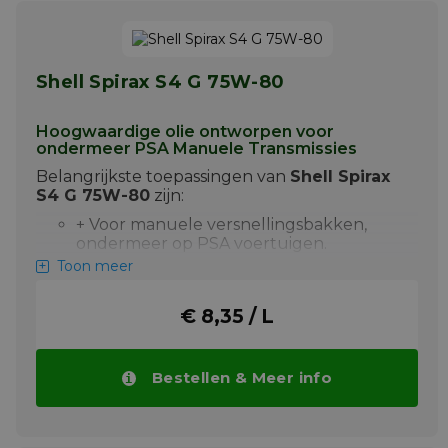
Shell Spirax S4 G 75W-80
Hoogwaardige olie ontworpen voor
ondermeer PSA Manuele Transmissies
Belangrijkste toepassingen van
Shell Spirax
S4 G 75W-80
zijn:
+ Voor manuele versnellingsbakken,
ondermeer op PSA voertuigen.
Toon meer
+ Manuele versnellingsbakken
onderworpen aan strenge en zwaar
belaste bedrijfsomstandigheden.
€ 8,35 / L
Shell Spirax S4 G 75W-80 is een
transmissieolie met 'extreme pressure' (EP)
Bestellen & Meer info
eigenschappen, ontwikkeld voor toepassing
in manuele transmissies en om aan de
specifieke eisen van PSA te voldoen.