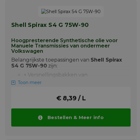
Meer info
Shell Spirax S4 G 75W-90
Hoogpresterende Synthetische olie voor
Manuele Transmissies van ondermeer
Volkswagen
Belangrijkste toepassingen van
Shell Spirax
S4 G 75W-90
zijn:
+ Versnellingsbakken van
personenwagens en lichte
Toon meer
bedrijfsvoertuigen van Volkswagen.
+ Versnellingsbakken van
€ 8,39 / L
personenwagens
Shell Spirax S4 G 75W-90 is een semi-
Bestellen & Meer info
synthetische olie ontwikkeld voor gebruik in
transmissies voor personenwagens en lichte
bedrijfsvoertuigen van Volkswagen.