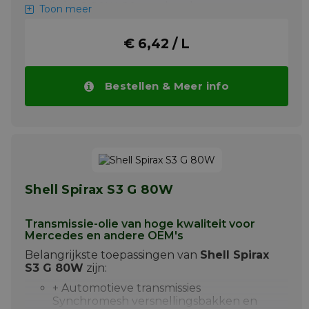
Mobilube S 80W-90 worden door
Toon meer
ExxonMobil aanbevolen voor gebruik in
toepassingen waar API GL-4/GL-5 vereist is.
€ 6,42 / L
Belangrijkste toepassingen van
Mobilube S
80W-90
zijn:
Aanbevolen door ExxonMobil voor :
Bestellen & Meer info
Personenwagens, licht en zwaar
wegtransport, bussen en bestelwagens.
Zware voertuigaandrijflijnen die API GL-
4/GL-5 niveau vereisen.
Meer info
Shell Spirax S3 G 80W
Transmissie-olie van hoge kwaliteit voor
Mercedes en andere OEM's
Belangrijkste toepassingen van
Shell Spirax
S3 G 80W
zijn:
+ Automotieve transmissies
Synchromesh versnellingsbakken en