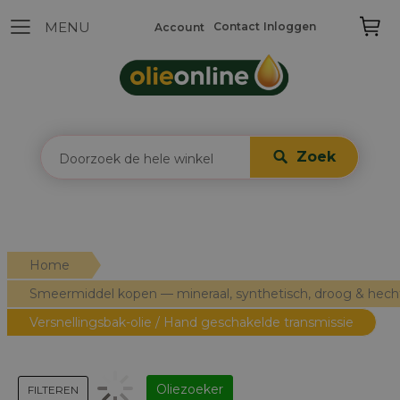
Contact
Inloggen
Account
Zoek
Home
Smeermiddel kopen — mineraal, synthetisch, droog & hec
Versnellingsbak-olie / Hand geschakelde transmissie
Oliezoeker
FILTEREN