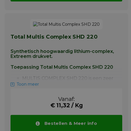
Total Multis Complex SHD 220
Synthetisch hoogwaardig lithium-complex,
Extreem drukvet.
Toepassing Total Multis Complex SHD 220
MULTIS COMPLEX SHD 220 is een zeer
hoogwaardig synthetisch vet dat wordt
Toon meer
aanbevolen voor de smering in alle
industriële toepassingen onder zware
Vanaf:
omstandigheden en meer in het
€ 11,32 / Kg
bijzonder is ontworpen voor
toepassingen bij hoge temperaturen
waarbij een lithiumvet of een
conventioneel complex lithiumvet niet
Bestellen & Meer info
voldoende is.