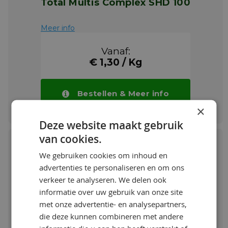
Total Multis Complex SHD 100
Meer info
Vanaf:
€ 1,30 / Kg
Bestellen & Meer info
×
Deze website maakt gebruik
van cookies.
We gebruiken cookies om inhoud en
advertenties te personaliseren en om ons
Total Multis Complex SHD 460 17 Kg
verkeer te analyseren. We delen ook
informatie over uw gebruik van onze site
Meer info
met onze advertentie- en analysepartners,
die deze kunnen combineren met andere
€ 13,86 / Kg