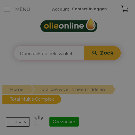
Contact
Inloggen
Account
Zoek
Home
Total olie & vet smeermiddelen
Total Multis Complex
Oliezoeker
FILTEREN