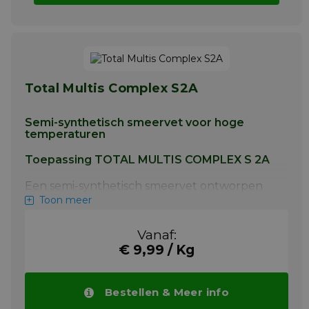
Total Multis Complex S2A
Semi-synthetisch smeervet voor hoge
temperaturen
Toepassing TOTAL MULTIS COMPLEX S 2A
Een semi-synthetisch smeervet ontworpen
voor een breed temperatuurbereik van -
Toon meer
25ºC tot 160 ºC. Ideaal voor gebruik in
voertuigen en industriële toepassingen waar
Vanaf:
hoge temperaturen worden gecombineerd
€ 9,99 / Kg
met stoom of natte omgeving en waar
verpompbaarheid bij lage temperaturen
wordt vereist.
Bestellen & Meer info
Meer info