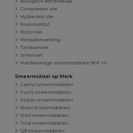
Biologisch afbreekbaar
Compressor olie
Hydrauliek olie
Koelvloeistof
Motorolie
Metaalbewerking
Tandwielolie
Smeervet
Voedselveilige smeermiddelen NSF H1
Smeermiddel op Merk
Castrol smeermiddelen
Fuchs smeermiddelen
Klüber smeermiddelen
Mobil smeermiddelen
Shell smeermiddelen
Total smeermiddelen
Q8 smeermiddelen