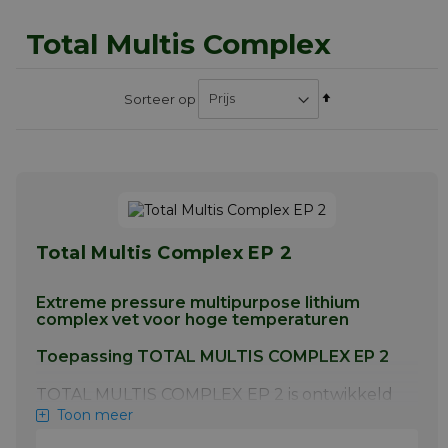
Total Multis Complex
Van
Sorteer op
hoog
naar
laag
sorteren
Total Multis Complex EP 2
Extreme pressure multipurpose lithium
complex vet voor hoge temperaturen
Toepassing TOTAL MULTIS COMPLEX EP 2
TOTAL MULTIS COMPLEX EP 2 is ontwikkeld
voor de smering van verschillende
Toon meer
toepassingen in alle typen