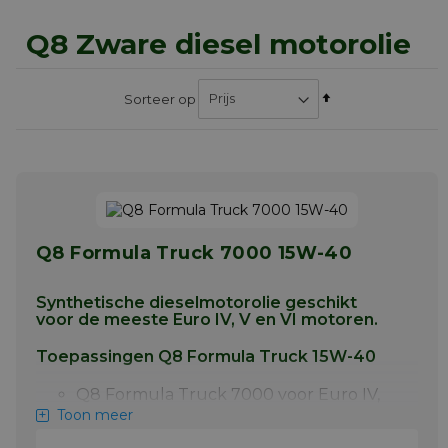
Q8 Zware diesel motorolie
Van
Sorteer op
hoog
naar
laag
sorteren
Q8 Formula Truck 7000 15W-40
Synthetische dieselmotorolie geschikt
voor de meeste
Euro IV, V en VI
motoren.
Toepassingen Q8 Formula Truck 15W-40
Q8 Formula Truck 7000 voor Euro IV,
Euro V en Euro VI dieselmotoren
Toon meer
uitgerust met een roetfilter (DPF) of