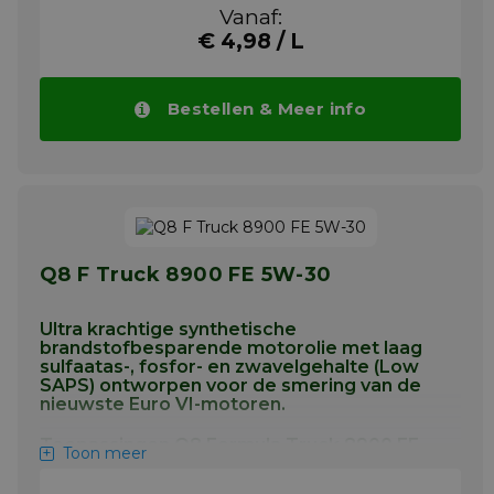
Vanaf:
dieselmotoren uitgerust met een roetfilter
Meer info
(DPF) of katalytische
€ 4,98 / L
nabehandelingssystemen (zoals SCR) die
werken op diesel met laag zwavelgehalte
(50 ppm of minder) en onder zware
Bestellen & Meer info
bedrijfsomstandigheden.
Beste in-class biobrandstof compatibiliteit
voor uitstekende koude
starteigenschappen.
Verlengde olieverversingsintervallen zoals
aangegeven door de OEM voor dieselolie
van hoge kwaliteit kunnen worden
Q8 F Truck 8900 FE 5W-30
toegepast.
Voor ACEA E9 en API CK-4, CJ-4, CI-4+ en CI-4
Ultra krachtige synthetische
toepassingen.
brandstofbesparende motorolie met laag
sulfaatas-, fosfor- en zwavelgehalte (Low
Meer info
SAPS) ontworpen voor de smering van de
nieuwste Euro VI-motoren.
Toepassingen Q8 Formula Truck 8900 FE
Toon meer
5W-30