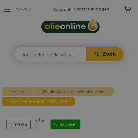
Contact
Inloggen
Account
Zoek
Home
Q8 olie & vet smeermiddelen
Q8 Zware diesel motorolie
Oliezoeker
FILTEREN