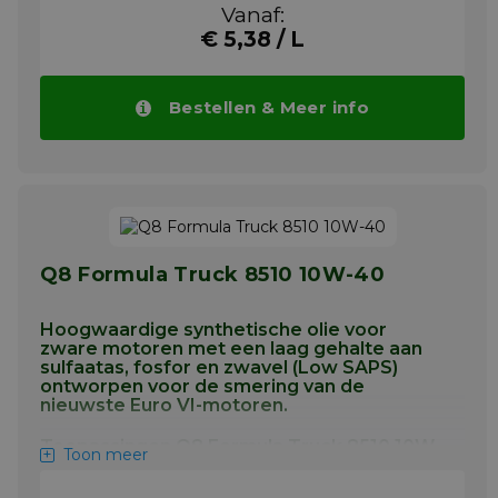
Voor Euro IV-, Euro V- en Euro VI-
Vanaf:
dieselmotoren uitgerust met een roetfilter
€ 5,38 / L
(DPF) of katalytische
nabehandelingssystemen (zoals SCR) die
werken op laagzwavelige diesel (50 ppm of
Bestellen & Meer info
minder) en onder zware
bedrijfsomstandigheden.
Beste in-class biobrandstof compatibiliteit
voor uitstekende koude
starteigenschappen.
Voor ACEA E6, E7, E9 en API CK-4-
toepassingen.
Q8 Formula Truck 8510 10W-40
Meer info
Hoogwaardige synthetische olie voor
zware motoren met een laag gehalte aan
sulfaatas, fosfor en zwavel (Low SAPS)
ontworpen voor de smering van de
nieuwste Euro VI-motoren.
Toepassingen Q8 Formula Truck 8510 10W-
Toon meer
40