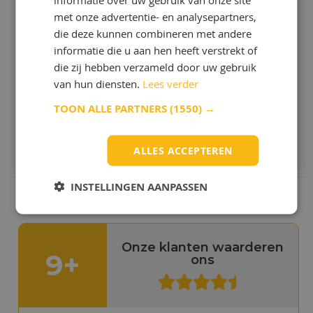
Q8 Formula Truck 9000 FE 5W-20
met onze advertentie- en analysepartners,
Low SAPS doch hoge TBN voor lange
onderhoudsintervallen.
die deze kunnen combineren met andere
Meer info
informatie die u aan hen heeft verstrekt of
Meer info
die zij hebben verzameld door uw gebruik
Vanaf:
van hun diensten.
Lees verder
€ 6,46 / L
TOON ALLE PARTNERS
(1550) →
Bestellen & Meer info
ALLES ACCEPTEREN
INSTELLINGEN AANPASSEN
Onze klanten waarderen
9+
ons