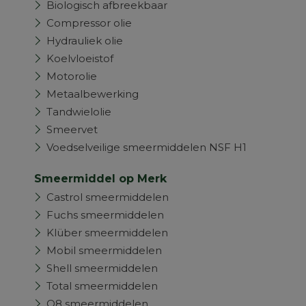
Biologisch afbreekbaar
Compressor olie
Hydrauliek olie
Koelvloeistof
Motorolie
Metaalbewerking
Tandwielolie
Smeervet
Voedselveilige smeermiddelen NSF H1
Smeermiddel op Merk
Castrol smeermiddelen
Fuchs smeermiddelen
Klüber smeermiddelen
Mobil smeermiddelen
Shell smeermiddelen
Total smeermiddelen
Q8 smeermiddelen