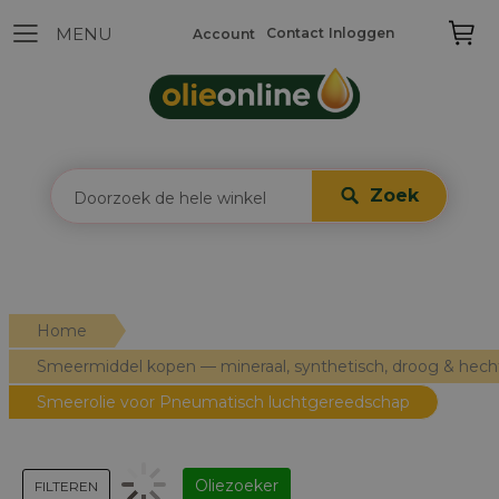
Contact
Inloggen
Account
Zoek
Home
Smeermiddel kopen — mineraal, synthetisch, droog & hec
Smeerolie voor Pneumatisch luchtgereedschap
Oliezoeker
FILTEREN