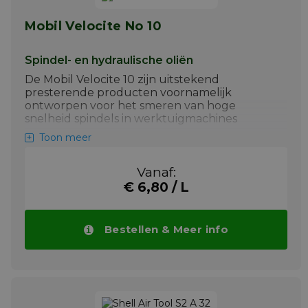
Meer info
Mobil Velocite No 10
Spindel- en hydraulische oliën
De Mobil Velocite 10 zijn uitstekend
presterende producten voornamelijk
ontworpen voor het smeren van hoge
snelheid spindels in werktuigmachines
Toon meer
Belangrijkste toepassingen van
Mobil
Velocite No10
zijn:
Vanaf:
+ Hoge snelheid spindellagers in
werktuigmachines en apparatuur die
€ 6,80 / L
met hoge snelheden en precisie
werken
Bestellen & Meer info
+ Fijnslijpmachines, draaimachines, jig
boorapparaten en tracer mechanismes
+ Voor asspindels die met minder
precisie werken is de viscositeitkeuze
afhankelijk van de relatie tussen de
spleet en de spindelsnelheid.