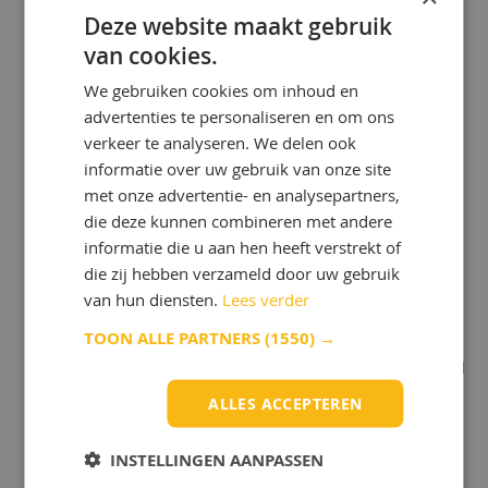
Pneumatische Olie:
Deze website maakt gebruik
Pneumatische olie, ook bekend als luchtdrukolie, is
van cookies.
speciaal ontworpen voor gebruik in pneumatische
We gebruiken cookies om inhoud en
gereedschappen. Hier zijn enkele kenmerkende
advertenties te personaliseren en om ons
eigenschappen en verschillen:
verkeer te analyseren. We delen ook
Lage Viscositeit: Pneumatische olie heeft
informatie over uw gebruik van onze site
meestal een lage viscositeit, wat betekent dat
met onze advertentie- en analysepartners,
het dunner is in vergelijking met andere oliën.
Deze lage viscositeit is cruciaal omdat het de
die deze kunnen combineren met andere
olie in staat stelt gemakkelijk te worden
informatie die u aan hen heeft verstrekt of
getransporteerd door de perslucht in het
die zij hebben verzameld door uw gebruik
gereedschap.
van hun diensten.
Lees verder
Minerale vs. Synthetische Basis: Pneumatische
TOON ALLE PARTNERS
(1550) →
olie kan zowel op minerale als synthetische
basis zijn. Minerale olie wordt vaak als standaard
beschouwd en is geschikt voor algemene
ALLES ACCEPTEREN
toepassingen. Het heeft echter de neiging om
sneller te verdampen, wat betekent dat u er
INSTELLINGEN AANPASSEN
meer van moet gebruiken. Synthetische
pneumatische olie is speciaal ontworpen om