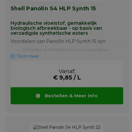
ZFH.
Shell Panolin S4 HLP Synth 15
Meer info
Hydraulische vloeistof, gemakkelijk
biologisch afbreekbaar - op basis van
verzadigde synthetische esters
Voordelen van Panolin HLP Synth 15 zijn:
Volledig synthetische hoogwaardige
hydraulische vloeistof, vrij van zink en
Toon meer
milieuvriendelijk, op basis van
synthetische esters met speciale
Vanaf:
additieven
€ 9,85 / L
Voorkomt het vastplakken en afzetten
van verouderingsproducten, zelfs bij
hoge temperaturen
Bestellen & Meer info
Extreem lange periode tussen
olieverversingen, "vulling voor de
levensduur"
Vermindert CO2-uitstoot
Aanzienlijk grotere reservecapaciteit