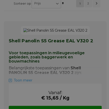
Pag
Vol
Van
Pagin
Sorteer op
U lees momenteel
2
1
PAGINA
hoog
pagina
naar
laag
sorteren
Shell Panolin S5 Grease EAL V320 2
Voor toepassingen in milieugevoelige
gebieden, zoals baggerwerk en
bouwmachines
Belangrijkste toepassingen van
Shell
PANOLIN S5 Grease EAL V320 2
zijn:
Smeervet voor onbeschutte
Toon meer
toepassingen zoals draaipunten en
lagers
Vanaf:
Bij uitstek geschikt voor gebruik in
€ 15,65 / Kg
ecologisch gevoelige gebieden
Voldoet aan EU Ecolabel en US EPA