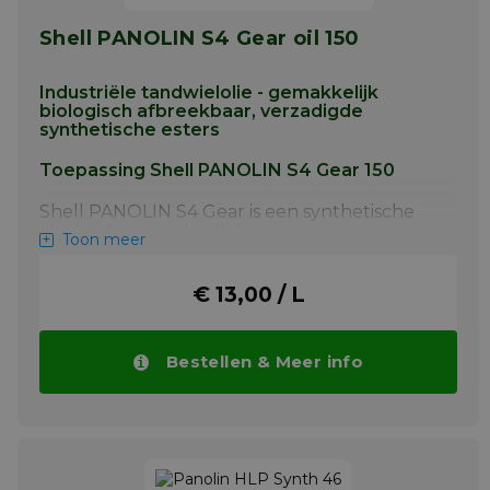
Shell PANOLIN S4 Gear oil 150
Industriële tandwielolie - gemakkelijk
biologisch afbreekbaar, verzadigde
synthetische esters
Toepassing Shell PANOLIN S4 Gear 150
Shell PANOLIN S4 Gear is een synthetische
vloeistof voor gebruik in
Toon meer
tandwieltoepassingen zoals maritieme
voortstuwingssystemen, thrusters en
€ 13,00 / L
verstelbare scheepsschroeven, hoogwaardig
en gemakkelijk biologisch afbreekbaar
smeermiddel, gebaseerd op verzadigde
synthetische esters voor industriële
Bestellen & Meer info
tandwieloverbrengingen.
Meer info