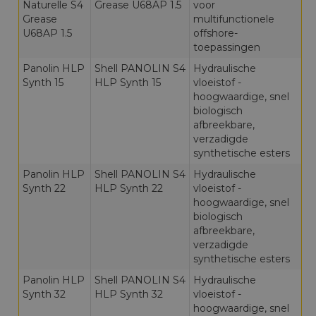
Naturelle S4
Grease U68AP 1.5
voor
Grease
multifunctionele
U68AP 1.5
offshore-
toepassingen
Panolin HLP
Shell PANOLIN S4
Hydraulische
Synth 15
HLP Synth 15
vloeistof -
hoogwaardige, snel
biologisch
afbreekbare,
verzadigde
synthetische esters
Panolin HLP
Shell PANOLIN S4
Hydraulische
Synth 22
HLP Synth 22
vloeistof -
hoogwaardige, snel
biologisch
afbreekbare,
verzadigde
synthetische esters
Panolin HLP
Shell PANOLIN S4
Hydraulische
Synth 32
HLP Synth 32
vloeistof -
hoogwaardige, snel