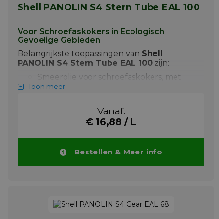
Shell PANOLIN S4 Stern Tube EAL 100
Voor Schroefaskokers in Ecologisch
Gevoelige Gebieden
Belangrijkste toepassingen van
Shell
PANOLIN S4 Stern Tube EAL 100
zijn:
Smeerolie voor schroefaskokers, met
uitstekende slijtagebescherming
Toon meer
Toepasbaar onder zware belasting en
hoge temperaturen
Vanaf:
€ 16,88 / L
Milieuvriendelijk, voldoet aan EU
Ecolabel en US EPA VGP eisen
Shell PANOLIN S4 Stern Tube EAL 100
Bestellen & Meer info
verlengt de levensduur van lagers en
beschermt tegen corrosie en slijtage. De olie
is meer dan 60% biologisch afbreekbaar
(OECD 301B), heeft een lage ecotoxiciteit en
is goedgekeurd door o.a. SKF Marine,
Wärtsilä en KEMEL. Bekijk onder aan deze
pagina alle goedkeuringen van Shell