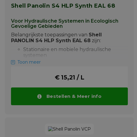
Shell Panolin S4 HLP Synth EAL 68
Meer info
Voor Hydraulische Systemen in Ecologisch
Gevoelige Gebieden
Belangrijkste toepassingen van
Shell
PANOLIN S4 HLP Synth EAL 68
zijn:
Stationaire en mobiele hydraulische
systemen
Toon meer
Bouw-, bosbouw- en maritieme
toepassingen
€ 15,21 / L
Toepasbaar in gebieden onder de US
EPA VGP 2013
Shell PANOLIN S4 HLP Synth EAL 68
Bestellen & Meer info
verlengt de levensduur van systemen door
uitstekende oxidatiestabiliteit, bescherming
tegen slijtage en lage ecotoxiciteit. De olie is
meer dan 60% biologisch afbreekbaar
binnen 28 dagen conform OECD 301B en
draagt bij aan een lagere ecologische
voetafdruk. Bekijk onder aan deze pagina