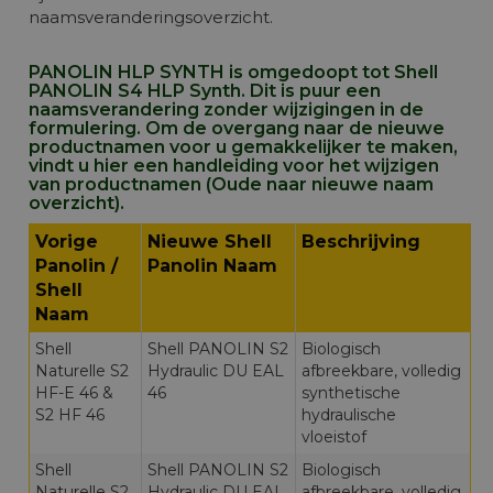
naamsveranderingsoverzicht.
PANOLIN HLP SYNTH is omgedoopt tot Shell
PANOLIN S4 HLP Synth. Dit is puur een
naamsverandering zonder wijzigingen in de
formulering. Om de overgang naar de nieuwe
productnamen voor u gemakkelijker te maken,
vindt u hier een handleiding voor het wijzigen
van productnamen (Oude naar nieuwe naam
overzicht).
Vorige
Nieuwe Shell
Beschrijving
Panolin /
Panolin Naam
Shell
Naam
Shell
Shell PANOLIN S2
Biologisch
Naturelle S2
Hydraulic DU EAL
afbreekbare, volledig
HF-E 46 &
46
synthetische
S2 HF 46
hydraulische
vloeistof
Shell
Shell PANOLIN S2
Biologisch
Naturelle S2
Hydraulic DU EAL
afbreekbare, volledig