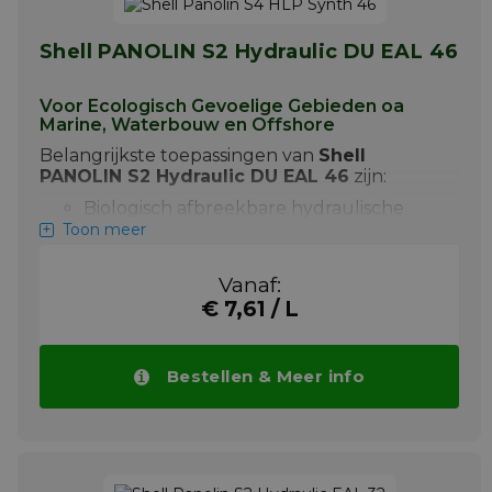
Shell PANOLIN S2 Hydraulic DU EAL 46
Voor Ecologisch Gevoelige Gebieden oa
Marine, Waterbouw en Offshore
Belangrijkste toepassingen van
Shell
PANOLIN S2 Hydraulic DU EAL 46
zijn:
Biologisch afbreekbare hydraulische
olie op basis van synthetische esters
Toon meer
(HEES)
Voor toepassing in gebieden met
Vanaf:
verhoogde milieueisen zoals volgens US
€ 7,61 / L
EPA VGP 2013
Compatibel met afdichtingen zoals
Viton® (FKM) en geschikt voor gebruik
Bestellen & Meer info
i.p.v. minerale HLP/HVLP oliën
Shell PANOLIN S2 Hydraulic DU EAL 46 biedt
uitstekende slijtagebescherming en
systeemefficiëntie bij temperaturen tot 90°C.
Bekijk onder aan deze pagina alle