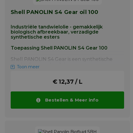
HLP Synth EAL 22.
Shell PANOLIN S4 Gear oil 100
Meer info
Industriële tandwielolie - gemakkelijk
biologisch afbreekbaar, verzadigde
synthetische esters
Toepassing Shell PANOLIN S4 Gear 100
Shell PANOLIN S4 Gear is een synthetische
vloeistof voor gebruik in
Toon meer
tandwieltoepassingen zoals maritieme
voortstuwingssystemen, thrusters en
€ 12,37 / L
verstelbare scheepsschroeven, hoogwaardig
en gemakkelijk biologisch afbreekbaar
smeermiddel, gebaseerd op verzadigde
synthetische esters voor industriële
Bestellen & Meer info
tandwieloverbrengingen.
Meer info