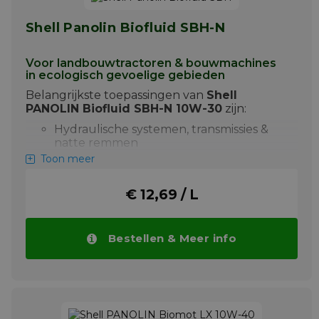
Shell Panolin Biofluid SBH-N
Voor landbouwtractoren & bouwmachines
in ecologisch gevoelige gebieden
Belangrijkste toepassingen van
Shell
PANOLIN Biofluid SBH-N 10W-30
zijn:
Hydraulische systemen, transmissies &
natte remmen
Toon meer
UTTO voor universeel gebruik in
tractoren & constructiemachines
€ 12,69 / L
Gemakkelijk biologisch afbreekbaar &
lage ecotoxiciteit
Shell PANOLIN Biofluid SBH-N vermindert
Bestellen & Meer info
milieubelasting in gevoelige gebieden en
biedt tegelijkertijd uitstekende bescherming
tegen slijtage. Let op: dit product is niet
geschikt als motorolie. Bekijk onder aan deze
pagina de analysecijfers van Shell PANOLIN
Biofluid SBH-N 10W-30.