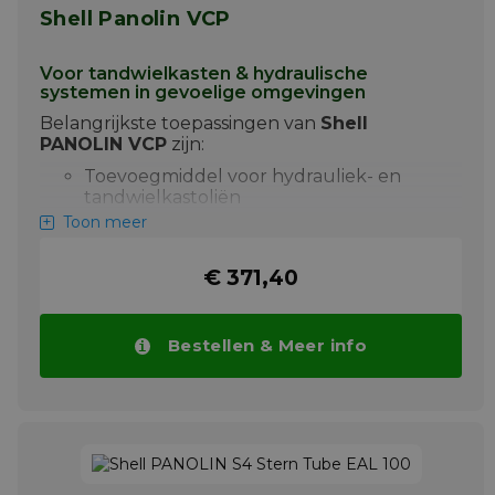
alle goedkeuringen van Shell PANOLIN S4
Shell Panolin VCP
HLP Synth EAL 68.
Meer info
Voor tandwielkasten & hydraulische
systemen in gevoelige omgevingen
Belangrijkste toepassingen van
Shell
PANOLIN VCP
zijn:
Toevoegmiddel voor hydrauliek- en
tandwielkastoliën
Toon meer
Direct gebruik via onderdompeling,
verneveling of borstelen
€ 371,40
Corrosiebescherming boven oliepeil,
ook in vochtige omgevingen
Shell PANOLIN VCP is gemakkelijk biologisch
Bestellen & Meer info
afbreekbaar en heeft lage ecotoxiciteit. Het
beschermt metalen onderdelen tegen
corrosie, zelfs boven het oliepeil, en is ideaal
voor maritieme toepassingen of andere
ecologisch gevoelige gebieden.
Meer info