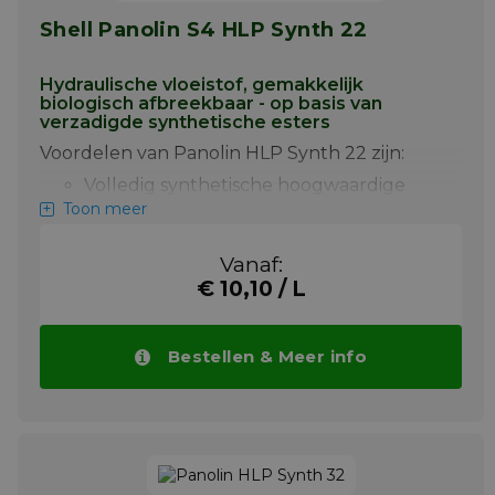
dan conventionele hydraulische oliën
Shell Panolin S4 HLP Synth 22
Uitstekende eigenschappen bij hoge
druk
Hydraulische vloeistof, gemakkelijk
Uitstekende stromingseigenschappen
biologisch afbreekbaar - op basis van
bij koude temperaturen (zeer lage
verzadigde synthetische esters
stolpunt)
Voordelen van Panolin HLP Synth 22 zijn:
Bestand tegen oxidatie bij hoge
Volledig synthetische hoogwaardige
temperaturen
hydraulische vloeistof, vrij van zink en
Toon meer
milieuvriendelijk, op basis van
synthetische esters met speciale
Meer info
Vanaf:
additieven
€ 10,10 / L
Voorkomt verouderingsproducten en
afzettingen, zelfs bij hoge
temperaturen
Bestellen & Meer info
Extreem lange interval tussen
olieverversingen, "levenslange vulling"
Vermindert CO2-uitstoot
Veel grotere reservecapaciteit dan
conventionele hydraulische oliën