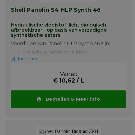
Shell Panolin S4 HLP Synth 46
Hydraulische vloeistof, licht biologisch
afbreekbaar - op basis van verzadigde
synthetische esters
Voordelen van Panolin HLP Synth 46 zijn:
Volledig synthetische high-
performance hydraulische vloeistof,
Toon meer
zinkvrij en milieuvriendelijk, gebaseerd
op synthetische esters met speciale
Vanaf:
additieven
€ 10,62 / L
Voorkomt het verharden en afzetten
van oude producten, zelfs bij hoge
temperaturen
Bestellen & Meer info
Extreem lange
olieverversingsintervallen
"Levensduurvulling"
Verlaagt CO2-uitstoot
Duidelijk grotere reserves dan