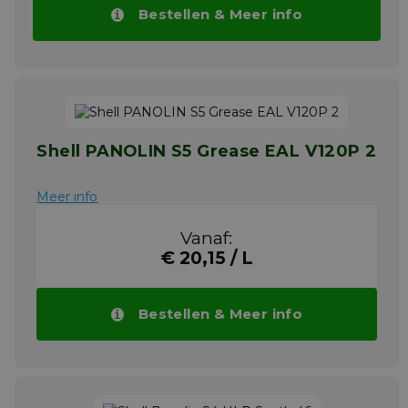
VGP normen
Bestellen & Meer info
Shell PANOLIN S5 Grease EAL V320 2 is een
biologisch afbreekbaar vet dat uitstekende
prestaties biedt bij -30°C tot 120°C. Het heeft
een hoog waterbestendig vermogen, sterke
hechting en hoge slijtagebescherming.
Bekijk onderaan deze pagina alle
specificaties en goedkeuringen.
Shell PANOLIN S5 Grease EAL V120P 2
Meer info
Meer info
Vanaf:
€ 20,15 / L
Bestellen & Meer info