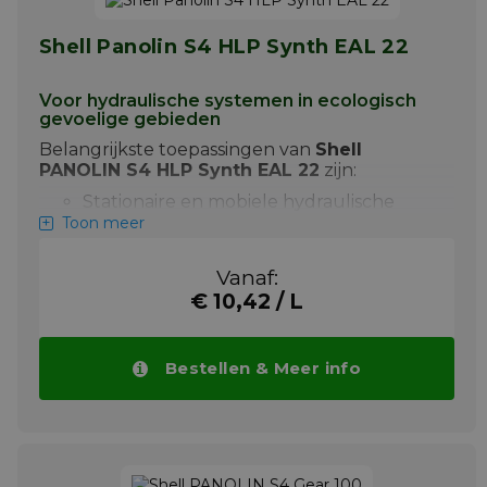
hernieuwbare componenten.
Shell Panolin S4 HLP Synth EAL 22
Meer info
Voor hydraulische systemen in ecologisch
gevoelige gebieden
Belangrijkste toepassingen van
Shell
PANOLIN S4 HLP Synth EAL 22
zijn:
Stationaire en mobiele hydraulische
systemen
Toon meer
Toepassing in scheepvaart, bouw en
bosbouw
Vanaf:
€ 10,42 / L
Geschikt voor gebruik in ecologisch
gevoelige zones
Shell PANOLIN S4 HLP Synth EAL 22 biedt
Bestellen & Meer info
een verlengde olielevensduur en
uitzonderlijke bescherming tegen slijtage.
Het is gemakkelijk biologisch afbreekbaar
>60% volgens OECD 301B en heeft een lage
ecotoxiciteit. Bekijk onder aan deze pagina
alle goedkeuringen van Shell PANOLIN S4