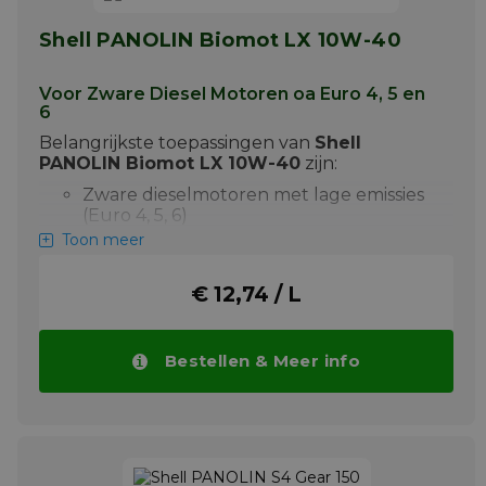
Meer info
Shell PANOLIN Biomot LX 10W-40
Voor Zware Diesel Motoren oa Euro 4, 5 en
6
Belangrijkste toepassingen van
Shell
PANOLIN Biomot LX 10W-40
zijn:
Zware dieselmotoren met lage emissies
(Euro 4, 5, 6)
Toon meer
Toepassingen in ecologisch gevoelige
gebieden
€ 12,74 / L
Wanneer biologisch afbreekbaarheid en
lage ecotoxiciteit vereist zijn
Shell PANOLIN Biomot LX 10W-40 is meer
Bestellen & Meer info
dan 60% biologisch afbreekbaar na 28 dagen
(OECD 301 B test) en getest als ‘onschadelijk’
volgens OECD/EPA normen. Geschikt voor
gebruik in gebieden met verhoogde
milieueisen.
Meer info