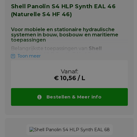
druk
Shell Panolin S4 HLP Synth EAL 46
Uitstekende prestaties bij koude
(Naturelle S4 HF 46)
omstandigheden (zeer lage vriespunt)
Oxidatiebestendig bij hoge
Voor mobiele en stationaire hydraulische
temperaturen
systemen in bouw, bosbouw en maritieme
toepassingen
Belangrijkste toepassingen van
Shell
Meer info
PANOLIN S4 HLP Synth EAL 46
zijn:
Toon meer
Toepassingen in ecologisch gevoelige
gebieden (o.a. maritiem)
Vanaf:
€ 10,56 / L
Hydraulische systemen in mobiele en
stationaire installaties
Voldoet aan EU Ecolabel en US EPA
Bestellen & Meer info
VGP eisen
Shell PANOLIN S4 HLP Synth EAL 46 is
biologisch afbreekbaar & biedt uitstekende
oxidatiestabiliteit, slijtagebescherming en
prestaties bij lage temperaturen. Bekijk
onderaan deze pagina alle goedkeuringen
van Shell PANOLIN S4 HLP Synth EAL 46.