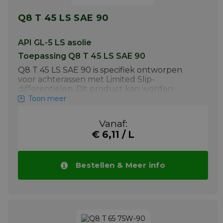
Q8 T 45 LS SAE 90
API GL-5 LS asolie
Toepassing Q8 T 45 LS SAE 90
Q8 T 45 LS SAE 90 is specifiek ontworpen
voor achterassen met Limited Slip-
differentiëlen. Dit product kan worden
gebruikt als smeermiddelbij hypoïde
Toon meer
tandwielen, achterassen en
eindaandrijvingen. Het voldoet aan de API
Vanaf:
GL-5 LS specificatie voor differentiëlen, assen
€ 6,11 / L
eneindaandrijvingen van zware
vrachtwagens en personenwagens.
Meer info
Bestellen & Meer info