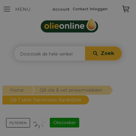
Contact
Inloggen
Account
Zoek
Home
Q8 olie & vet smeermiddelen
Q8 T serie Transmissie Aandrijfolie
Oliezoeker
FILTEREN