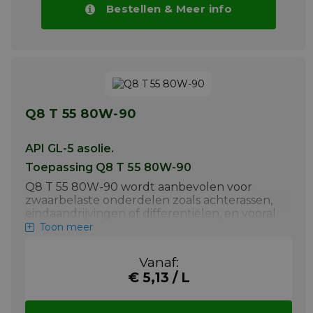
Bestellen & Meer info
Q8 T 55 80W-90
API GL-5 asolie.
Toepassing Q8 T 55 80W-90
Q8 T 55 80W-90 wordt aanbevolen voor
zwaarbelaste onderdelen zoals achterassen,
eindaandrijvingen of differentiëlen, en vooral
bijhypoïde transmissies. Het voldoet aan de
Toon meer
API GL-5 specificatie en wordt gebruikt bij
on- en off-highway-voertuigen,
Vanaf:
bouwmachines, lichte enzware
€ 5,13 / L
vrachtwagens en bedrijfsvoertuigen die
werken bij hoge snelheid/schokbelasting,
hoge snelheid/laag koppel of lage