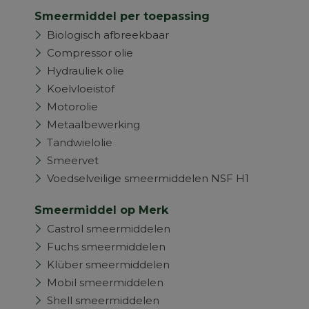
Smeermiddel per toepassing
Biologisch afbreekbaar
Compressor olie
Hydrauliek olie
Koelvloeistof
Motorolie
Metaalbewerking
Tandwielolie
Smeervet
Voedselveilige smeermiddelen NSF H1
Smeermiddel op Merk
Castrol smeermiddelen
Fuchs smeermiddelen
Klüber smeermiddelen
Mobil smeermiddelen
Shell smeermiddelen