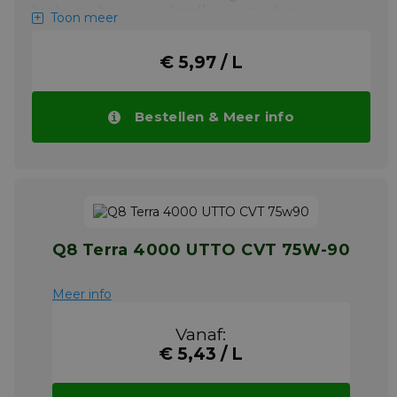
highway, bouw- en landbouwmachines
Toon meer
zoalstractoren en oogstmachines. Het wordt
eveneens gebruikt als smeermiddel voor
€ 5,97 / L
aandrijvingen en als in olie
ondergedompelde rem-/koppelingsvloeistof,
hydraulische vloeistof en versnellingsbakolie.
Bestellen & Meer info
Meer info
Q8 Terra 4000 UTTO CVT 75W-90
Meer info
Vanaf:
€ 5,43 / L