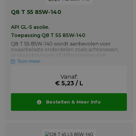
Q8 T 55 85W-140
API GL-5 asolie.
Toepassing Q8 T 55 85W-140
Q8 T 55 85W-140 wordt aanbevolen voor
zwaarbelaste onderdelen zoals achterassen,
eindaandrijvingen of differentiëlen met
hypoïdetandwielen Het voldoet aan de API
Toon meer
GL-5 specificatie en wordt gebruikt bij on- en
off-highway-voertuigen, bouwmachines,
Vanaf:
lichte en zwarevrachtwagens en
€ 5,23 / L
bedrijfsvoertuigen die werken bij hoge
snelheid/schokbelasting, hoge snelheid/laag
koppel of lage snelheid/hoog koppel.
Bestellen & Meer info
Meer info