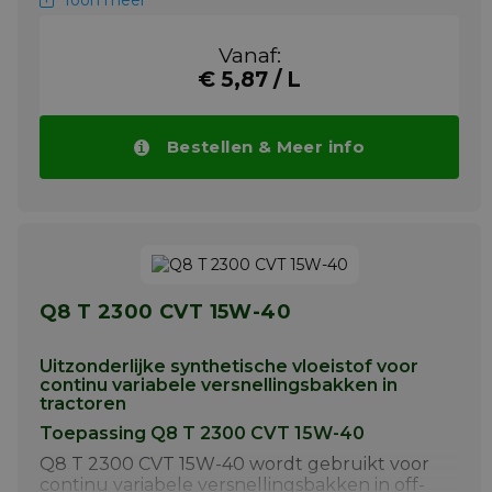
Toon meer
vereiste smeerolie kwaliteit aanduiden
Een olie ontwikkelt voor het gebruik als
Vanaf:
hydraulisch medium in transmissies,
€ 5,87 / L
koppelomvormers en powershift
transmissies.
Een olie voor het gebruik in
Bestellen & Meer info
tandwieloverbrengingen zoals b.v.
eindaandrijvingen.
Meer info
Q8 T 2300 CVT 15W-40
Uitzonderlijke synthetische vloeistof voor
continu variabele versnellingsbakken in
tractoren
Toepassing Q8 T 2300 CVT 15W-40
Q8 T 2300 CVT 15W-40 wordt gebruikt voor
continu variabele versnellingsbakken in off-