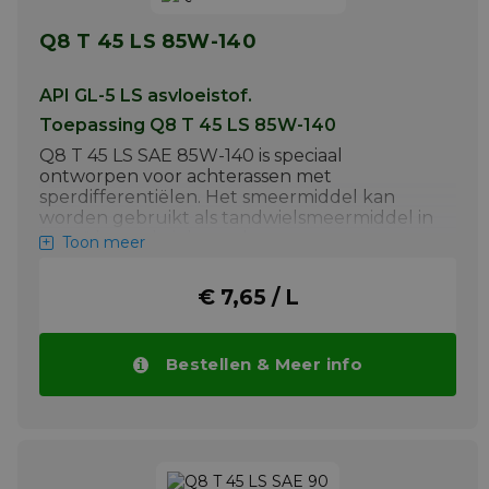
Q8 T 45 LS 85W-140
API GL-5 LS asvloeistof.
Toepassing Q8 T 45 LS 85W-140
Q8 T 45 LS SAE 85W-140 is speciaal
ontworpen voor achterassen met
sperdifferentiëlen. Het smeermiddel kan
worden gebruikt als tandwielsmeermiddel in
hypoïde tandwielen, achterassen en
Toon meer
eindaandrijvingen. Het voldoet aan de API
GL-5 LS-specificatie voor differentiëlen, assen
€ 7,65 / L
en eindaandrijvingen voor zware voertuigen
en personenauto's.
Meer info
Bestellen & Meer info