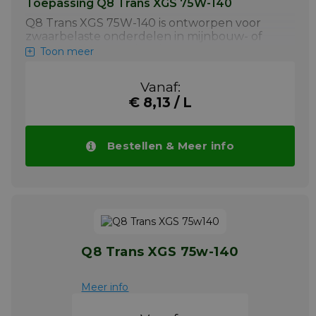
Toepassing Q8 Trans XGS 75W-140
Q8 Trans XGS 75W-140 is ontworpen voor
zwaarbelaste onderdelen in mijnbouw- of
bouwmachines zoals achterassen,
Toon meer
eindaandrijvingen enbepaalde manuele
transmissies, die vloeibaarheid bij lage
Vanaf:
temperatuur vereisen. Dit product voldoet
€ 8,13 / L
aan de vereisten van Scania STO 1:0,MAN 341
type E3 en ZF TE-ML 05B en 12B.
Meer info
Bestellen & Meer info
Q8 Trans XGS 75w-140
Meer info