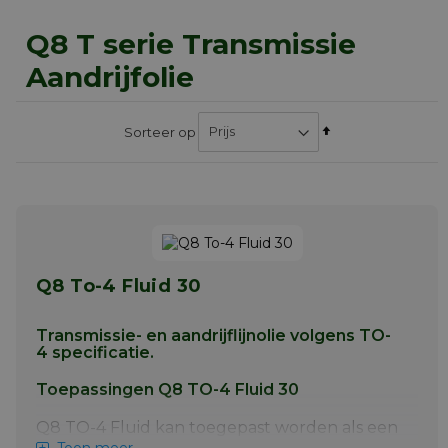
Q8 T serie Transmissie
Aandrijfolie
Van
Sorteer op
hoog
naar
laag
sorteren
Q8 To-4 Fluid 30
Transmissie- en aandrijflijnolie volgens TO-
4 specificatie.
Toepassingen Q8 TO-4 Fluid 30
Q8 TO-4 Fluid kan toegepast worden als een
of meer van de volgende specificaties de