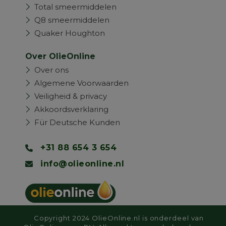
Total smeermiddelen
Q8 smeermiddelen
Quaker Houghton
Over OlieOnline
Over ons
Algemene Voorwaarden
Veiligheid & privacy
Akkoordsverklaring
Für Deutsche Kunden
+31 88 654 3 654
info@olieonline.nl
Copyright 2024 OlieOnline.nl is onderdeel van