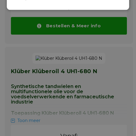
wormwielen die onderhevig zijn aan hoge
belastingen, lagers, spindels, gewrichten en
€ 181,15 / L
ook voor hef-, aandrijf- en
transportkettingen.
Bestellen & Meer info
Meer info
Klüber Klüberoil 4 UH1-680 N
Synthetische tandwielen en
multifunctionele olie voor de
voedselverwerkende en farmaceutische
industrie
Toepassing Klüber Klüberoil 4 UH1-680 N
Toon meer
Klüberoil 4 UH1 N is ontwikkeld voor de
smering van tandwielen, kegelwielen en
Vanaf: