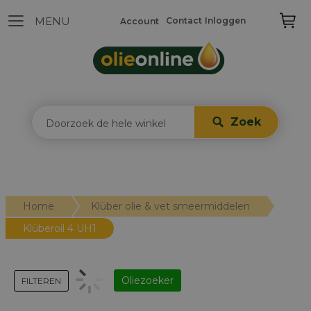
Contact
Inloggen
Account
Zoek
Home
Klüber olie & vet smeermiddelen
Klüberoil 4 UH1
Oliezoeker
FILTEREN