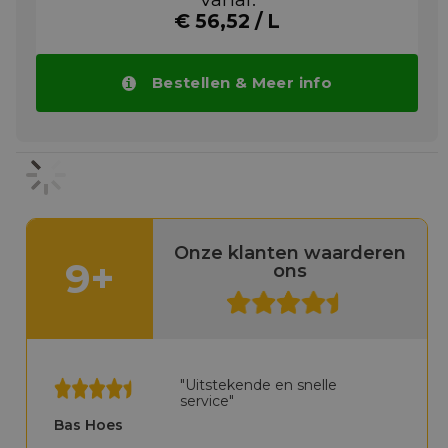
wormwielen die onderhevig zijn aan hoge
belastingen, lagers, spindels, gewrichten en
€ 56,52 / L
ook voor hef-, aandrijf- en
transportkettingen.
Bestellen & Meer info
Meer info
Onze klanten waarderen
9+
ons
"Uitstekende en snelle
service"
Bas Hoes