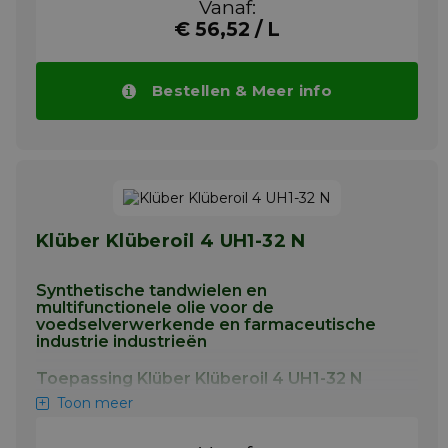
Vanaf:
wormwielen die onderhevig zijn aan hoge
belastingen, lagers, spindels, gewrichten en
€ 56,52 / L
ook voor hef-, aandrijf- en
transportkettingen.
Bestellen & Meer info
Meer info
Klüber Klüberoil 4 UH1-32 N
Synthetische tandwielen en
multifunctionele olie voor de
voedselverwerkende en farmaceutische
industrie industrieën
Toepassing Klüber Klüberoil 4 UH1-32 N
Toon meer
Klüberoil 4 UH1 N is ontwikkeld voor de
smering van sporen, Kegel- en wormwielen