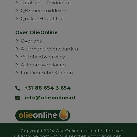
Total smeermiddelen
Q8 smeermiddelen
Quaker Houghton
Over OlieOnline
Over ons
Algemene Voorwaarden
Veiligheid & privacy
Akkoordsverklaring
Für Deutsche Kunden
+31 88 654 3 654
info@olieonline.nl
Copyright 2024 OlieOnline.nl is onderdeel van
OlieOnline.com BV. Alle rechten voorbehouden.