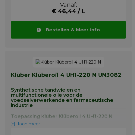
Vanaf:
wormwielen die onderhevig zijn aan hoge
belastingen, lagers, spindels, gewrichten en
€ 46,44 / L
ook voor hef-, aandrijf- en
transportkettingen.
Bestellen & Meer info
Meer info
Klüber Klüberoil 4 UH1-220 N UN3082
Synthetische tandwielen en
multifunctionele olie voor de
voedselverwerkende en farmaceutische
industrie
Toepassing Klüber Klüberoil 4 UH1-220 N
Toon meer
Klüberoil 4 UH1 N is ontwikkeld voor de
smering van tandwielen, kegelwielen en