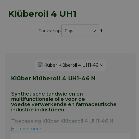
Klüberoil 4 UH1
Van
Sorteer op
hoog
naar
laag
sorteren
Klüber Klüberoil 4 UH1-46 N
Synthetische tandwielen en
multifunctionele olie voor de
voedselverwerkende en farmaceutische
industrie industrieën
Toepassing Klüber Klüberoil 4 UH1-46 N
Toon meer
Klüberoil 4 UH1 N is ontwikkeld voor de
smering van sporen, Kegel- en wormwielen