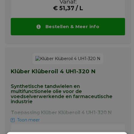
Vanaf:
die onderhevig zijn aan hoge belastingen,
lagers, spindels, verbindingen en hijs-,
€ 51,37 / L
aandrijf- en transportkettingen.
Meer info
Bestellen & Meer info
Klüber Klüberoil 4 UH1-320 N
Synthetische tandwielen en
multifunctionele olie voor de
voedselverwerkende en farmaceutische
industrie
Toepassing Klüber Klüberoil 4 UH1-320 N
Toon meer
Klüberoil 4 UH1 N is ontwikkeld voor de
smering van tandwielen, kegelwielen en