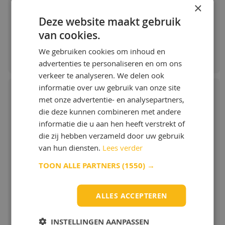
Vanaf:
wormwielen die onderhevig zijn aan hoge
×
belastingen, lagers, spindels, gewrichten en
€ 56,52 / L
Deze website maakt gebruik
ook voor hef-, aandrijf- en
transportkettingen.
van cookies.
Bestellen & Meer info
Meer info
We gebruiken cookies om inhoud en
advertenties te personaliseren en om ons
verkeer te analyseren. We delen ook
informatie over uw gebruik van onze site
met onze advertentie- en analysepartners,
die deze kunnen combineren met andere
Klüber Klüberoil 4 UH1-1500 N Spray
informatie die u aan hen heeft verstrekt of
die zij hebben verzameld door uw gebruik
Synthetische tandwielen en
van hun diensten.
Lees verder
multifunctionele olie voor de
voedselverwerkende en farmaceutische
TOON ALLE PARTNERS
(1550) →
industrie
Toepassing Klüber Klüberoil 4 UH1-1500 N
ALLES ACCEPTEREN
Klüberoil 4 UH1 N is ontwikkeld voor de
Toon meer
smering van tandwielen, kegelwielen en
INSTELLINGEN AANPASSEN