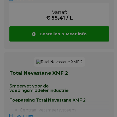
gebruik in machines, installaties en
apparatuur van de voedselverwerkende en
Vanaf:
farmaceutische industrie, met name voor
€ 55,41 / L
smeerpunten die incidenteel en technisch
onvermijdelijk in contact kunnen komen
met het voedselproduct. Dit
levensmiddelensmeermiddel is bedoeld voor
Bestellen & Meer info
de universele smering van rol- en glijlagers,
hefcilinders, koppelingen, geleidingsstangen
en -rails, nokken, enz.
Meer info
Total Nevastane XMF 2
Smeervet voor de
voedingsmiddelenindustrie
Toepassing Total Nevastane XMF 2
Centraal vetsmeersysteem.
Toon meer