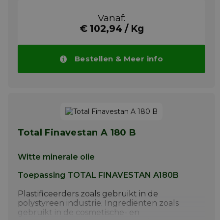
bescherming tegen slijtage en de sterke
weerstand tegen stoom en water maken de
Vanaf:
Klübersynth UH1 64-1302 ideaal voor de
€ 102,94 / Kg
volgende toepassingen: hoogbelaste
wentel- en glijlagers met lage snelheid,
verbindingen, getande rekken, buisvormige
rupsbanden, nokken, vuldozen, hoogbelaste
Bestellen & Meer info
en vetgesmeerde kettingen, enz.
Meer info
Total Finavestan A 180 B
Witte minerale olie
Toepassing TOTAL FINAVESTAN A180B
Plastificeerders zoals gebruikt in de
polystyreen industrie. Ingrediënten zoals
gebruikt in de cosmetische- en