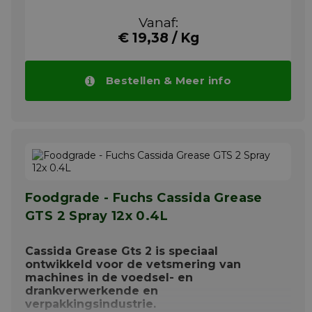
diervoederindustrie waar producten met
NSF H1 registratie vereist zijn. De
Vanaf:
voedingsindustrie omvat:
€ 19,38 / Kg
Voedselverwerkende industrie,
drankenindustrie, medische industrie en
verpakkingsindustrie. Toepassingen
omvatten: Algemeen gebruik voor smering
Bestellen & Meer info
van roterende systemen. Lagers van
transportsystemen. Centrale smeersystemen
(Mobilgrease FM 101). De geselecteerde
basisoliën in combinatie met de uitstekende
afschuifstabiliteit van de
verdikkingsmiddelen resulteren in het
vermogen om smering te leveren over een
breed gamma snelheden, belastingen en
Foodgrade - Fuchs Cassida Grease
temperaturen.
GTS 2 Spray 12x 0.4L
Meer info
Cassida Grease Gts 2 is speciaal
ontwikkeld voor de vetsmering van
machines in de voedsel- en
drankverwerkende en
verpakkingsindustrie.