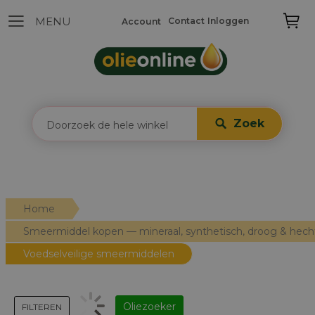
Contact
Inloggen
Account
Zoek
Home
Smeermiddel kopen — mineraal, synthetisch, droog & hec
Voedselveilige smeermiddelen
Oliezoeker
FILTEREN