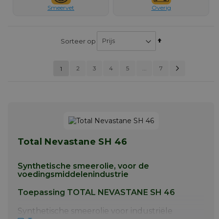
Smeervet
Overig
Van
Sorteer op
hoog
naar
Pagina
Volgen
Pagina
Pagina
Pagina
Pagina
2
3
U lees momenteel pagina
4
5
...
7
laag
1
PAGINA
sorteren
Total Nevastane SH 46
Synthetische smeerolie, voor de
voedingsmiddelenindustrie
Toepassing TOTAL NEVASTANE SH 46
Synthetische smeerolie voor industriële