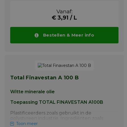
pharmaceutische industrie. Schuimremmer,
losmiddel in de voedingsmiddelenindustrie. .
Vanaf:
Meer info
€ 3,91 / L
Bestellen & Meer info
Total Finavestan A 100 B
Witte minerale olie
Toepassing TOTAL FINAVESTAN A100B
Plastificeerders zoals gebruikt in de
polystyreen industrie. Ingrediënten zoals
gebruikt in de cosmetische- en
Toon meer