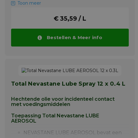
Toon meer
NEVASTANE LUBE AEROSOL bevat een
verdikte olie die hechtend,
doorschijnend en een hoog
€ 35,59 / L
zuiverheidsniveau heeft.
NEVASTANE LUBE AEROSOL wordt
aanbevolen voor de smering van talloze
Bestellen & Meer info
zware toepassingen in de
(voedselverwerkende) industrie.
NEVASTANE LUBE AEROSOL heeft veel
doeleinden met een breed
temperatuurbereik (-20 °C tot +150 °C ):
algemeen onderhoud, lopende
banden, rails, glij- en rollagers
Total Nevastane Lube Spray 12 x 0.4 L
Meer info
Hechtende olie voor incidenteel contact
met voedingsmiddelen
Toepassing Total Nevastane LUBE
AEROSOL
NEVASTANE LUBE AEROSOL bevat een