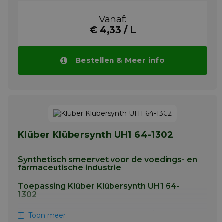
pharmaceutische industrie. Schuimremmer,
losmiddel in de voedingsmiddelenindustrie.
Vanaf:
Meer info
€ 4,33 / L
Bestellen & Meer info
Klüber Klübersynth UH1 64-1302
Synthetisch smeervet voor de voedings- en
farmaceutische industrie
Toepassing Klüber Klübersynth UH1 64-
1302
De goede hechting, de uitstekende
Toon meer