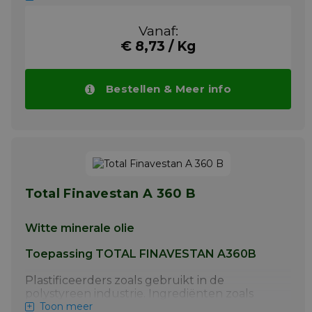
Smering van lagers, kettingen, open
tandwielen
Vanaf:
Smering van zwaarbelaste lagers.
€ 8,73 / Kg
Meer info
Bestellen & Meer info
Total Finavestan A 360 B
Witte minerale olie
Toepassing TOTAL FINAVESTAN A360B
Plastificeerders zoals gebruikt in de
polystyreen industrie. Ingrediënten zoals
gebruikt in de cosmetische- en
Toon meer