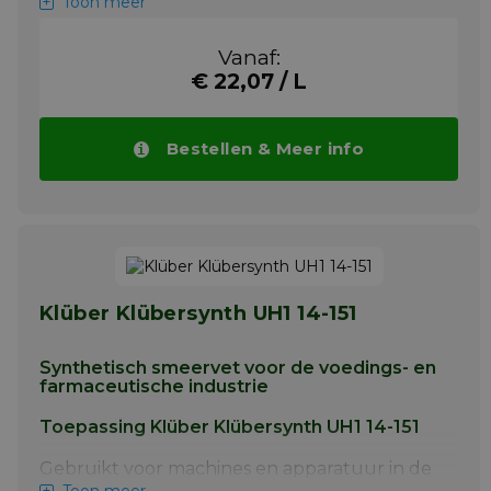
de voedselverwerking en farmaceutische
Toon meer
industrie, bijv. tandwielen, lagers, kettingen,
spillen, gewrichten. PARALIQ P 68 is ook
Vanaf:
geschikt voor het dieptrekken van
€ 22,07 / L
aluminiumfolies. PARALIQ P 1500 kan ook
gebruikt worden voor de smering van hef-,
aandrijf- en transportkettingen.
Bestellen & Meer info
Meer info
Klüber Klübersynth UH1 14-151
Synthetisch smeervet voor de voedings- en
farmaceutische industrie
Toepassing Klüber Klübersynth UH1 14-151
Gebruikt voor machines en apparatuur in de
voedselverwerkende en farmaceutische