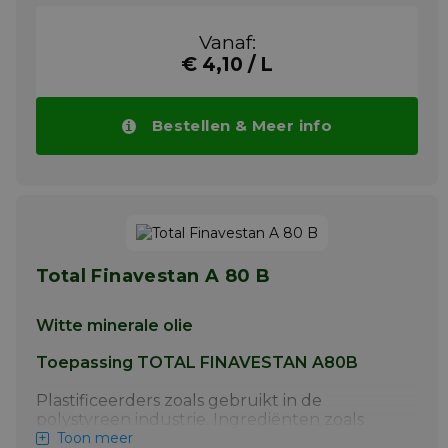
pharmaceutische industrie. Schuimremmer,
losmiddel in de voedingsmiddelenindustrie.
Vanaf:
Meer info
€ 4,10 / L
Bestellen & Meer info
Total Finavestan A 80 B
Witte minerale olie
Toepassing TOTAL FINAVESTAN A80B
Plastificeerders zoals gebruikt in de
polystyreen industrie. Ingrediënten zoals
gebruikt in de cosmetische- en
Toon meer