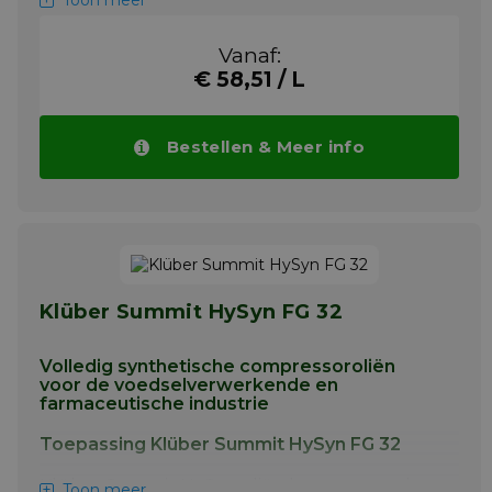
Toon meer
industrie, met name voor smeerpunten die
incidenteel en technisch onvermijdelijk in
Vanaf:
contact kunnen komen met het
€ 58,51 / L
voedselproduct. Wij raden echter aan om
Klübersynth UH1 14-151 op alle smeerpunten
te gebruiken, om problemen door
verontreiniging met smeermiddelen te
Bestellen & Meer info
voorkomen. Dit speciale vet smeert rol- en
glijlagers, hefcilinders, scharnierpunten,
geleidebalken, nokken, enz.
Meer info
Klüber Summit HySyn FG 32
Volledig synthetische compressoroliën
voor de voedselverwerkende en
farmaceutische industrie
Toepassing Klüber Summit HySyn FG 32
Klüber Summit HySyn oliën kunnen worden
Toon meer