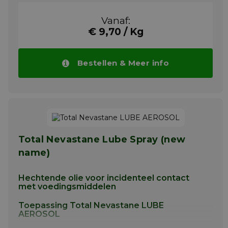
rollenbanen. Op plaatsen waar het erg
warm of koud kan worden en daar waar
Vanaf:
gevaar bestaat voor wegwassen van het
€ 9,70 / Kg
vet.
TOTAL NEVASTANE XS 320 wordt
aanbevolen voor de smering van
Bestellen & Meer info
korrelpersen (KAHL, Promil, Stolz, CPM,
UMT…) in voedings- en suikerindustrie.
Meer info
Total Nevastane Lube Spray (new
name)
Hechtende olie voor incidenteel contact
met voedingsmiddelen
Toepassing Total Nevastane LUBE
AEROSOL