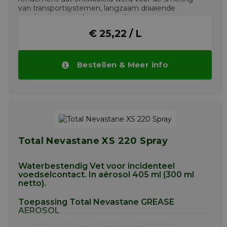
van transportsystemen, langzaam draaiende
mechanismen en lagers en scharnierpunten
gebruikt in de voedingsmiddelenindustrie.
€ 25,22 / L
Meer info
Bestellen & Meer info
Total Nevastane XS 220 Spray
Waterbestendig Vet voor incidenteel
voedselcontact. In aërosol 405 ml (300 ml
netto).
Toepassing Total Nevastane GREASE
AEROSOL