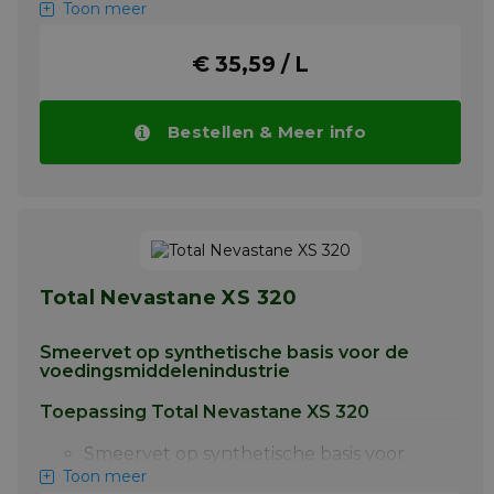
verdikte olie die hechtend,
Toon meer
doorschijnend en een hoog
zuiverheidsniveau heeft.
€ 35,59 / L
NEVASTANE LUBE AEROSOL wordt
aanbevolen voor de smering van talloze
zware toepassingen in de
Bestellen & Meer info
(voedselverwerkende) industrie.
NEVASTANE LUBE AEROSOL heeft veel
doeleinden met een breed
temperatuurbereik (-20 °C tot +150 °C ):
algemeen onderhoud, lopende
banden, rails, glij- en rollagers
Meer info
Total Nevastane XS 320
Smeervet op synthetische basis voor de
voedingsmiddelenindustrie
Toepassing Total Nevastane XS 320
Smeervet op synthetische basis voor
smering van lagers, kettingen, pompen,
Toon meer