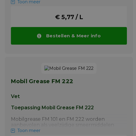
pharmaceutische industrie. Schuimremmer,
Toon meer
losmiddel in de voedingsmiddelenindustrie.
Meer info
€ 5,77 / L
Bestellen & Meer info
Mobil Grease FM 222
Vet
Toepassing Mobil Grease FM 222
Mobilgrease FM 101 en FM 222 worden
aanbevolen als veelzijdige smeermiddelen
voor gebruik in de voedingsmiddelen- en
Toon meer