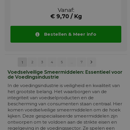
rollenbanen. Op plaatsen waar het erg
warm of koud kan worden en daar waar
Vanaf:
gevaar bestaat voor wegwassen van het
€ 9,70 / Kg
vet.
TOTAL NEVASTANE XS 320 wordt
aanbevolen voor de smering van
Bestellen & Meer info
korrelpersen (KAHL, Promil, Stolz, CPM,
UMT…) in voedings- en suikerindustrie.
Meer info
Pagina
Volgende
Pagina
Pagina
Pagina
Pagina
Pagin
2
3
U lees momenteel pagina
4
5
...
7
1
PAGINA
Voedselveilige Smeermiddelen: Essentieel voor
de Voedingsindustrie
In de voedingsindustrie is veiligheid en kwaliteit van
het grootste belang. Het waarborgen van de
integriteit van voedselproducten en de
bescherming van consumenten staan centraal. Hier
komen voedselveilige smeermiddelen om de hoek
kijken. Deze gespecialiseerde smeermiddelen zijn
ontworpen om te voldoen aan de strikte eisen en
regelgeving in de voedingssector. Ze spelen een