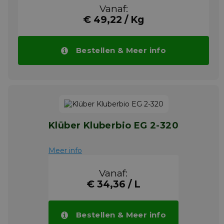
contact met water. Het product kan ook
Vanaf:
worden gebruikt in andere maritieme
€ 49,22 / Kg
toepassingen die een goede waterdichtheid,
een zeer goede corrosiebestendigheid en/of
een goed draagvermogen vereisen, zoals bij
lagesnelheidsglijlagers, geleiderails en open
Bestellen & Meer info
liertandwielen.
Meer info
Klüber Kluberbio EG 2-320
Meer info
Vanaf:
€ 34,36 / L
Bestellen & Meer info