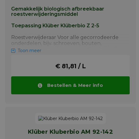
Gemakkelijk biologisch afbreekbaar
roestverwijderingsmiddel
Toepassing Klüber Klüberbio Z 2-5
Roestverwijderaar Voor alle gecorrodeerde
onderdelen, bijv. schroeven, bouten,
scharnieren, schuifpassen enz. De vloeistof
Toon meer
verdeelt en dringt gemakkelijk door. Dunne
gelokaliseerde corrosie films worden snel
€ 81,81 / L
opgelost door contact met de smeermiddel.
Extreme corrosiefilms kunnen iets langer
duren om oplossen. Smeermiddel
Betrouwbare smering van kettingen, lagers,
Bestellen & Meer info
veren, glijpunten, staalkabels, sloten,
scharnieren, antennes en verbindingen.
Toepassing van een dunne smeerfilm
vermindert de wrijving en slijtage aanzienlijk.
Reinigingsmiddel Verwijdert resten en
bitumen op groot omtrektuig en rondsel
rijdt bij het verversen van smeermiddelen en
Klüber Kluberbio AM 92-142
zorgt voor een goede corrosie Bescherming.