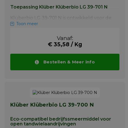
Toepassing Klüber Klüberbio LG 39-701 N
Klüberbio LG 39-701 N is ontwikkeld voor de
smering van open tandwielaandrijvingen en
Toon meer
tandheugelaandrijvingen en voor glijvlakken
met een hoge oppervlaktedruk. Het
Vanaf:
product kan worden gebruikt in maritieme
€ 35,58 / Kg
toepassingen die een goede eco-
compatibiliteit, een goed anticorrosief effect
en/of een hoog draagvermogen vereisen,
bijvoorbeeld in open ankerlieraandrijvingen,
Bestellen & Meer info
tandheugelaandrijvingen in hefsystemen,
langzaam bewegende glijlagers,
hekrollagers op AHTS-schepen of
roersystemen.
Meer info
Klüber Klüberbio LG 39-700 N
Eco-compatibel bedrijfssmeermiddel voor
open tandwielaandrijvingen