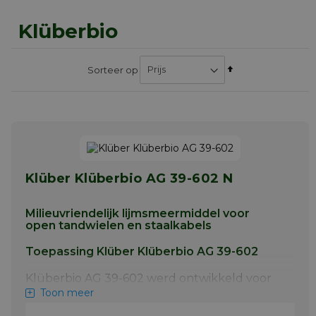
Klüberbio
Van
Sorteer op
hoog
naar
laag
sorteren
Klüber Klüberbio AG 39-602 N
Milieuvriendelijk lijmsmeermiddel voor
open tandwielen en staalkabels
Toepassing Klüber Klüberbio AG 39-602
Klüberbio AG 39-602 werd ontwikkeld voor
de smering van open rondsel tandwielen op
Toon meer
lieren en hefeilanden, evenals staalkabels in