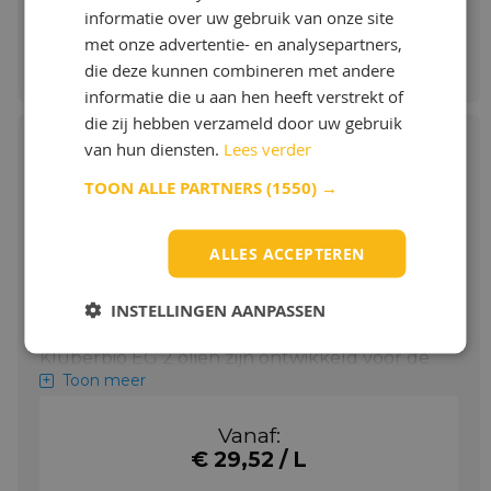
informatie over uw gebruik van onze site
Bestellen & Meer info
met onze advertentie- en analysepartners,
die deze kunnen combineren met andere
informatie die u aan hen heeft verstrekt of
die zij hebben verzameld door uw gebruik
van hun diensten.
Lees verder
TOON ALLE PARTNERS
(1550) →
Klüber Klüberbio EG 2-100
ALLES ACCEPTEREN
Milieuvriendelijke, synthetische
hoogwaardige tandwieloliën
INSTELLINGEN AANPASSEN
Toepassing Klüber Klüberbio EG 2-100
Klüberbio EG 2 oliën zijn ontwikkeld voor de
smering van scheepsreductoren, met name
Toon meer
voor boegschroeven en roerpropellers.
Toonaangevende fabrikanten van thrusters
Vanaf:
en schroefasafdichtingen hebben deze oliën
€ 29,52 / L
getest en goedgekeurd. Neem contact op
met Klüber Lubrication of de fabrikant van