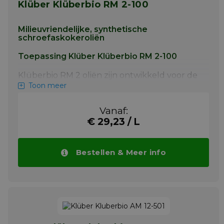
Klüber Klüberbio RM 2-100
Milieuvriendelijke, synthetische
schroefaskokeroliën
Toepassing Klüber Klüberbio RM 2-100
Klüberbio RM 2 oliën zijn ontwikkeld voor de
smering van schroefbussen van wit metaal
Toon meer
en schroefasafdichtingen. Klüberbio RM 2
oliën zijn getest en goedgekeurd door alle
Vanaf:
toonaangevende fabrikanten van
€ 29,23 / L
schroefasafdichtingen. Neem contact op met
Klüber Lubrication of de afdichtingsfabrikant
voor technisch advies over uw specifieke
afdichtingssmeermiddelcombinatie.
Bestellen & Meer info
Meer info