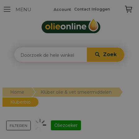
Contact
Inloggen
Account
Zoek
Home
Klüber olie & vet smeermiddelen
Klüberbio
Oliezoeker
FILTEREN