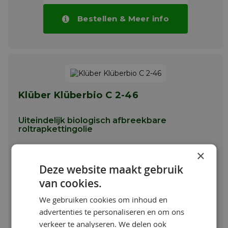
Bestellen & Meer info
Klüber Klüberbio C 2-46
Uiteindelijk biologisch afbreekbare
roltrapkettingolie
Toepassing Klüber Klüberbio C 2-46
×
Deze website maakt gebruik
Klüberbio C 2-46 is speciaal ontworpen voor
de het smeren van kettingen in
Toon meer
van cookies.
passagierstransportbanden en roltrappen.
Het is ook geschikt voor transportketens in
We gebruiken cookies om inhoud en
Vanaf:
de land- en bosbouw machines.
advertenties te personaliseren en om ons
€ 44,34 / L
Meer info
verkeer te analyseren. We delen ook