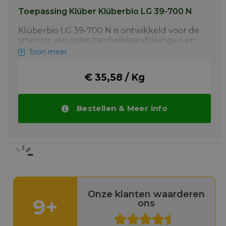
Toepassing Klüber Klüberbio LG 39-700 N
Klüberbio LG 39-700 N is ontwikkeld voor de
smering van open tandwielaandrijvingen en
tandheugelaandrijvingen en voor glijvlakken
Toon meer
met een hoge oppervlaktedruk. Het
product kan worden gebruikt in maritieme
€ 35,58 / Kg
toepassingen die een goede eco-
compatibiliteit, een goed anticorrosief effect
en/of een hoog draagvermogen vereisen,
bijvoorbeeld in open ankerlieraandrijvingen,
Bestellen & Meer info
tandheugelaandrijvingen in hefsystemen,
langzaam bewegende glijlagers,
hekrollagers op AHTS-schepen of
roersystemen.
Meer info
Onze klanten waarderen
9+
ons