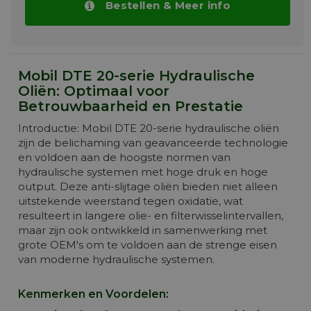
+ Toepassingen waar vorming en
Bestellen & Meer info
afzetting van slib bij gebruik van
conventionele producten optreedt
De oliën van de DTE 27 is ontwikkeld met
hoogwaardige basisoliën en bevatten zeer
stabiele additiefpakketten die corrosie
Mobil DTE 20-serie Hydraulische
neutraliseren. Ze zijn ontwikkeld om onder
Oliën: Optimaal voor
zware omstandigheden te werken in
Betrouwbaarheid en Prestatie
systemen waar een hoge filmsterkte van de
olie en waar antislijtage vereist zijn. Mobil
Introductie: Mobil DTE 20-serie hydraulische oliën
DTE 27 Ultra kan ook worden ingezet in
zijn de belichaming van geavanceerde technologie
systemen waar geen antislijtage oliën
en voldoen aan de hoogste normen van
voorgeschreven zijn.
hydraulische systemen met hoge druk en hoge
Meer info
output. Deze anti-slijtage oliën bieden niet alleen
uitstekende weerstand tegen oxidatie, wat
resulteert in langere olie- en filterwisselintervallen,
maar zijn ook ontwikkeld in samenwerking met
grote OEM's om te voldoen aan de strenge eisen
van moderne hydraulische systemen.
Kenmerken en Voordelen: