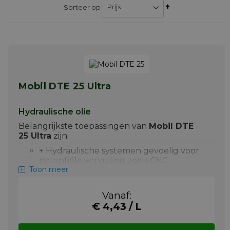
Van
Sorteer op
hoog
naar
laag
sorteren
Mobil DTE 25 Ultra
Hydraulische olie
Belangrijkste toepassingen van
Mobil DTE
25 Ultra
zijn:
+ Hydraulische systemen gevoelig voor
potentiële vervuiling zoals CNC
Toon meer
Machines vooral indien er precisie
servokleppen aanwezig zijn.
Vanaf:
+ Waar kleine hoeveelheden water
onvermijdbaar zijn.
€ 4,43 / L
+ Systemen met tandwielen en lagers.