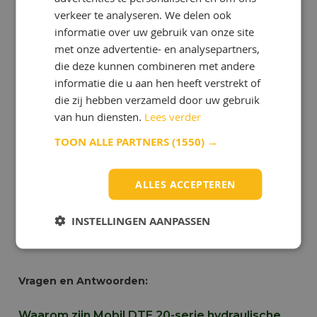
optimaliseren de efficiëntie en responsiviteit
verkeer te analyseren. We delen ook
van het systeem.
informatie over uw gebruik van onze site
met onze advertentie- en analysepartners,
Lange Levensduur van Olie en Apparatuur
:
Door de geavanceerde formulering dragen
die deze kunnen combineren met andere
deze oliën bij aan de lange levensduur van
informatie die u aan hen heeft verstrekt of
zowel de olie als de apparatuur. Dit vertaalt
die zij hebben verzameld door uw gebruik
zich in verminderde downtime en lagere
van hun diensten.
Lees verder
onderhoudskosten.
TOON ALLE PARTNERS
(1550) →
Verlaagt Onderhoudskosten
: De Mobil DTE
20-serie helpt onderhoudskosten te verlagen
door betrouwbare prestaties te leveren en de
ALLES ACCEPTEREN
behoefte aan frequente olie- en filterwissels te
verminderen. Dit resulteert in een
kosteneffectief beheer van hydraulische
INSTELLINGEN AANPASSEN
systemen.
Vragen en Antwoorden:
Waarom zijn Mobil DTE 20-serie hydraulische