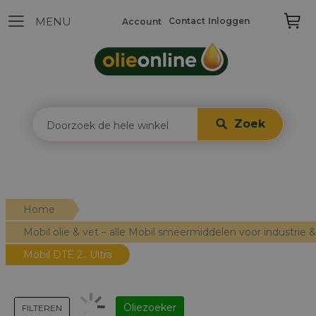
Contact
Inloggen
Account
Zoek
Home
Mobil olie & vet – alle Mobil smeermiddelen voor industrie
Mobil DTE 2.. Ultra
Oliezoeker
FILTEREN