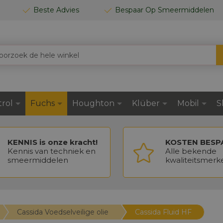
Beste Advies
Bespaar Op Smeermiddelen
trol
Fuchs
Houghton
Klüber
Mobil
S
KENNIS is onze kracht!
KOSTEN BESP
Kennis van techniek en
Alle bekende
smeermiddelen
kwaliteitsmerk
Cassida Voedselveilige olie
Cassida Fluid HF