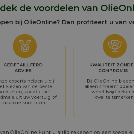
dek de voordelen van OlieOnl
open bij OlieOnline? Dan profiteert u van v
GEDETAILLEERD
KWALITEIT ZONDE
ADVIES
COMPROMIS
nze experts helpen u bij
Bij OlieOnline biede
et kiezen van de beste
alleen smeermiddele
producten, zodat u het
wereldwijd beken
imale uit uw voertuig of
kwaliteitsmerken
machine kunt halen.
n OlieOnline kunt u altijd rekenen op een soepele e