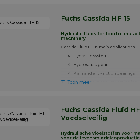
• Smerig voor algemeen gebruik, inclus
versnellingsbakken voor lichte toepas
Fuchs Cassida HF 15
• Circulerende oliesystemen
Meer info
Hydraulic fluids for food manufac
machinery
Cassida Fluid HF 15 main applications:
Hydraulic systems
Hydrostatic gears
Plain and anti-friction bearings
Toon meer
General purpose lubrication inclu
duty gearboxes
Circulating oil systems
Cassida Fluid HF 15
are high perform
Fuchs Cassida Fluid HF 32 -
wear multipurpose lubricants, specially
developed for use in machinery used i
Voedselveilig
and beverage processing and packag
industry. They are based on a careful b
Hydraulische vloeistoffen voor m
synthetic fluids and selected additives
voor de levensmiddelenproductie
their ability to meet the stringent requ