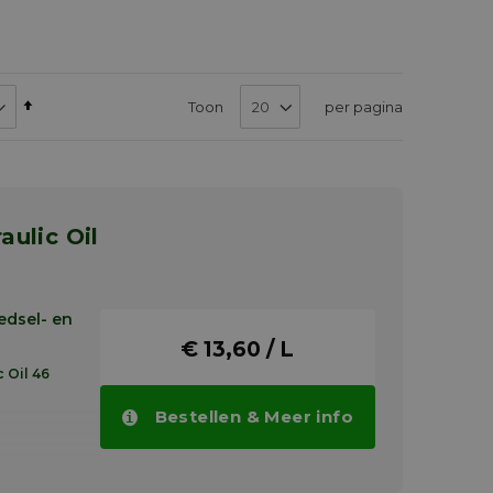
Van
Toon
per pagina
hoog
naar
laag
sorteren
edsel- en
€ 13,60 / L
 Oil 46
Bestellen & Meer info