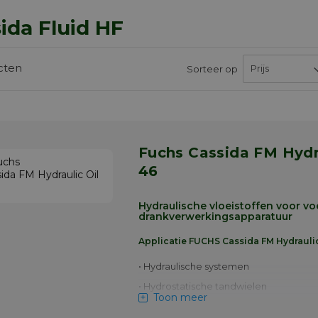
ida Fluid HF
cten
Sorteer op
Fuchs Cassida FM Hydraulic Oil
46
Hydraulische vloeistoffen voor vo
drankverwerkingsapparatuur
Applicatie FUCHS Cassida FM Hydraulic
• Hydraulische systemen
• Hydrostatische tandwielen
Toon meer
• Glijlagers en antifrictielagers