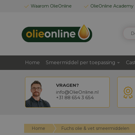
GA
Waarom OlieOnline
OlieOnline Academy
NAAR
DE
INHOUD
ZOEK
Home
Smeermiddel per toepassing
Cas
VRAGEN?
info@OlieOnline.nl
+31 88 654 3 654
Home
Fuchs olie & vet smeermiddelen