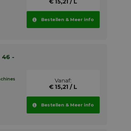
€ 15,21 / L
Bestellen & Meer info
agers
den,
ige,
len,
achines die
achines
Vanaf:
€ 15,21 / L
dustrie.
mengsel
lecteerde
hun
Bestellen & Meer info
ge eisen
agers
den,