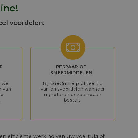
ine!
eel voordelen:
R
BESPAAR OP
SMEERMIDDELEN
n we
Bij OlieOnline profiteert u
n van
van prijsvoordelen wanneer
de
u grotere hoeveelheden
.
bestelt.
n efficiënte werking van uw voertuig of