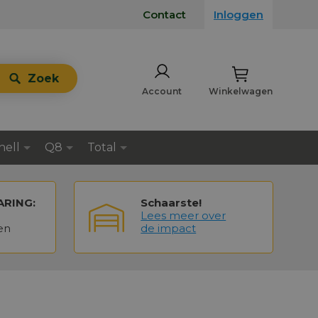
Contact
Inloggen
Zoek
Account
Winkelwagen
hell
Q8
Total
ARING:
Schaarste!
Lees meer over
en
de impact