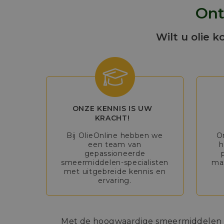
Ont
Wilt u olie k
ONZE KENNIS IS UW
KRACHT!
Bij OlieOnline hebben we
O
een team van
h
gepassioneerde
smeermiddelen-specialisten
max
met uitgebreide kennis en
ervaring.
Met de hoogwaardige smeermiddelen va