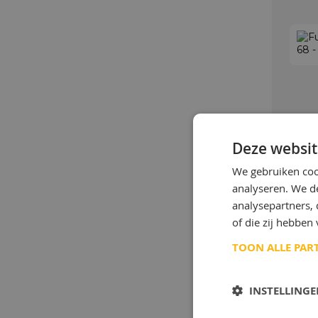
Deze websit
We gebruiken coo
analyseren. We de
analysepartners,
of die zij hebbe
TOON ALLE PAR
INSTELLING