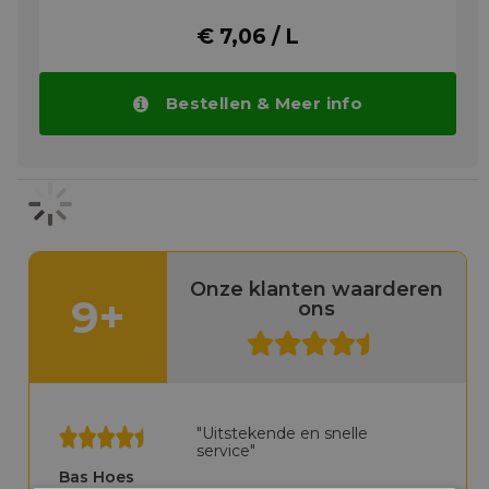
oververhitting en bevriezing. Het is bijzonder
€ 7,06 / L
geschikt voor gebruik in motoren waarbij
gebruik gemaakt is van gietijzer, aluminium,
koper of combinaties van deze metalen
toegepast in moderne motoren. Het is ook
Bestellen & Meer info
compatibel met alle standaard rubber
slangen, pakkingen en afdichtingen welke
toegepast worden in het koelsysteem.
Castrol Radicool SF heeft een lange
levensduur waardoor verlengde
verversingsintervallen mogelijk zijn van 3 jaar
en meer. Lange verversingsintervallen
betekent lagere kosten en lagere
Onze klanten waarderen
mogelijkheid van schade aan het milieu.
9+
ons
Castrol Radicool SF is goedgekeurd door een
aantal OEM's waaronder Mercedes Benz,
Volkswagon, MAN en Ford. Het is ook
aanbevolen tegen de specificaties van de
volgende voertuigfabrikant; General Motors
GM 6277M, Deutz, Cummins IS-serie en de
"Uitstekende en snelle
N14 motoren, Jenbacher, Komatsu, Renault
service"
Type D, Jaguar CMR 8229 en MTU MTL 5048
Series 2000C & I.
Bas Hoes