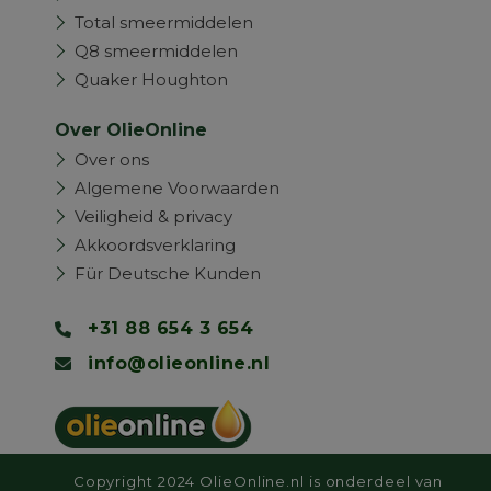
Total smeermiddelen
Q8 smeermiddelen
Quaker Houghton
Over OlieOnline
Over ons
Algemene Voorwaarden
Veiligheid & privacy
Akkoordsverklaring
Für Deutsche Kunden
+31 88 654 3 654
info@olieonline.nl
Copyright 2024 OlieOnline.nl is onderdeel van