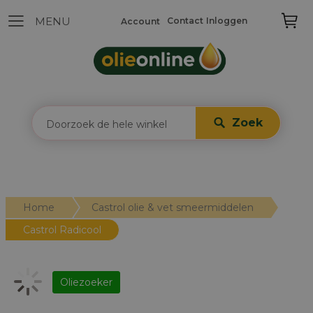
Contact
Inloggen
Account
Zoek
Home
Castrol olie & vet smeermiddelen
Castrol Radicool
Oliezoeker