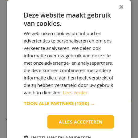
×
Meer info
Deze website maakt gebruik
van cookies.
"Jullie site is geweldig, het
laat zien dat jullie experts
We gebruiken cookies om inhoud en
zijn in smeermiddelen!"
Noud de
advertenties te personaliseren en om ons
Reede
verkeer te analyseren. We delen ook
informatie over uw gebruik van onze site
met onze advertentie- en analysepartners,
die deze kunnen combineren met andere
"We betaalden te veel in het
informatie die u aan hen heeft verstrekt of
verleden"
die zij hebben verzameld door uw gebruik
Chris Bijlsma
van hun diensten.
Lees verder
TOON ALLE PARTNERS
(1550) →
ALLES ACCEPTEREN
INSTELLINGEN AANPASSEN