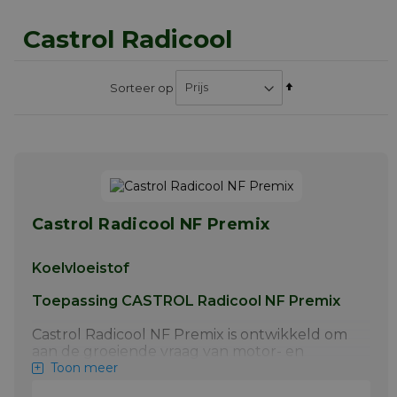
Castrol Radicool
Van
Sorteer op
hoog
naar
laag
sorteren
Castrol Radicool NF Premix
Koelvloeistof
Toepassing CASTROL Radicool NF Premix
Castrol Radicool NF Premix is ontwikkeld om
aan de groeiende vraag van motor- en
autofabrikanten te voldoen voor een hogere
Toon meer
kwaliteit koelvloeistof dat gevolgen voor het