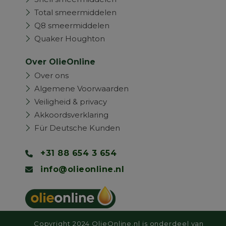
Total smeermiddelen
Q8 smeermiddelen
Quaker Houghton
Over OlieOnline
Over ons
Algemene Voorwaarden
Veiligheid & privacy
Akkoordsverklaring
Für Deutsche Kunden
+31 88 654 3 654
info@olieonline.nl
Copyright 2024 OlieOnline.nl is onderdeel van