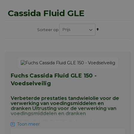
Cassida Fluid GLE
Van
Sorteer op
hoog
naar
laag
sorteren
Fuchs Cassida Fluid GLE 150 -
Voedselveilig
Verbeterde prestaties tandwielolie voor de
verwerking van voedingsmiddelen en
dranken Uitrusting voor de verwerking van
voedingsmiddelen en dranken
CASSIDA FLUID GLE 150 belangrijkste
Toon meer
toepassingen: