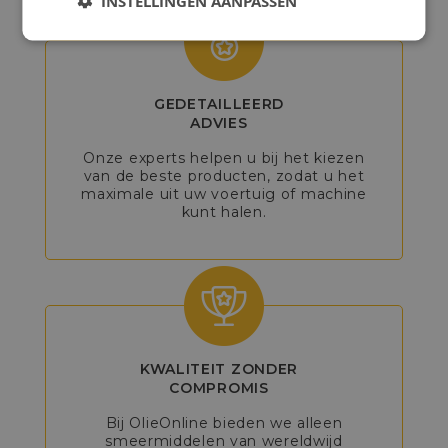
INSTELLINGEN AANPASSEN
GEDETAILLEERD
ADVIES
Onze experts helpen u bij het kiezen
van de beste producten, zodat u het
maximale uit uw voertuig of machine
kunt halen.
KWALITEIT ZONDER
COMPROMIS
Bij OlieOnline bieden we alleen
smeermiddelen van wereldwijd