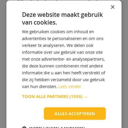
Ontdek de voordelen
×
van OlieOnline!
Deze website maakt gebruik
van cookies.
Wilt u olie kopen bij OlieOnline?
We gebruiken cookies om inhoud en
Dan profiteert u van veel
advertenties te personaliseren en om ons
voordelen:
verkeer te analyseren. We delen ook
informatie over uw gebruik van onze site
met onze advertentie- en analysepartners,
die deze kunnen combineren met andere
informatie die u aan hen heeft verstrekt of
die zij hebben verzameld door uw gebruik
ONZE KENNIS IS UW KRACHT!
van hun diensten.
Lees verder
Bij OlieOnline hebben we een team
TOON ALLE PARTNERS
(1550) →
van gepassioneerde smeermiddelen-
specialisten met uitgebreide kennis en
ervaring.
ALLES ACCEPTEREN