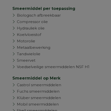
Smeermiddel per toepassing
Biologisch afbreekbaar
Compressor olie
Hydrauliek olie
Koelvloeistof
Motorolie
Metaalbewerking
Tandwielolie
Smeervet
Voedselveilige smeermiddelen NSF H1
Smeermiddel op Merk
Castrol smeermiddelen
Fuchs smeermiddelen
Klüber smeermiddelen
Mobil smeermiddelen
Shell smeermiddelen