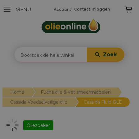
Contact
Inloggen
Account
Zoek
Home
Fuchs olie & vet smeermiddelen
Cassida Voedselveilige olie
Cassida Fluid GLE
Oliezoeker