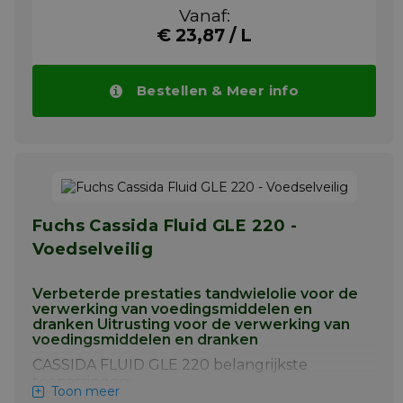
Smering van roterende machines met
Vanaf:
gesloten (recirculerende) of total loss-
€ 23,87 / L
systemen.
Circulatie- en lageroliesystemen waar
verontreiniging met water of
Bestellen & Meer info
voedselsap kan optreden, zoals
citrussap-extractiemachines.
CASSIDA FLUID GLE 150 en 220 zijn volledig
synthetische, hoogwaardige en slijtvaste
tandwielsmeermiddelen, speciaal ontworpen
voor gebruik in de voedingsmiddelen- en
drankenindustrie. Ze zijn gebaseerd op een
Fuchs Cassida Fluid GLE 220 -
zorgvuldige mix van synthetische
vloeistoffen en geselecteerde additieven die
Voedselveilig
zijn gekozen vanwege hun vermogen om te
voldoen aan de strenge eisen van de
Verbeterde prestaties tandwielolie voor de
voedingsmiddelen- en drankenindustrie.
verwerking van voedingsmiddelen en
Meer info
dranken Uitrusting voor de verwerking van
voedingsmiddelen en dranken
CASSIDA FLUID GLE 220 belangrijkste
toepassingen:
Toon meer