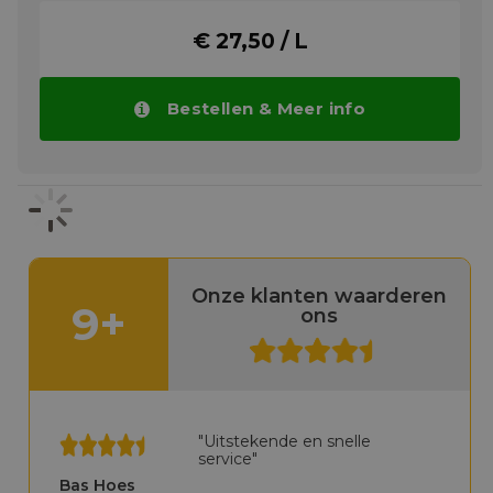
Smering van roterende machines met
gesloten (recirculerende) of total loss-
€ 27,50 / L
systemen.
Circulatie- en lageroliesystemen waar
verontreiniging met water of
Bestellen & Meer info
voedselsap kan optreden, zoals
citrussap-extractiemachines.
CASSIDA FLUID GLE 150 en 220 zijn volledig
synthetische, hoogwaardige en slijtvaste
tandwielsmeermiddelen, speciaal ontworpen
voor gebruik in de voedingsmiddelen- en
drankenindustrie. Ze zijn gebaseerd op een
zorgvuldige mix van synthetische
Onze klanten waarderen
vloeistoffen en geselecteerde additieven die
9+
ons
zijn gekozen vanwege hun vermogen om te
voldoen aan de strenge eisen van de
voedingsmiddelen- en drankenindustrie.
Meer info
"Uitstekende en snelle
service"
Bas Hoes