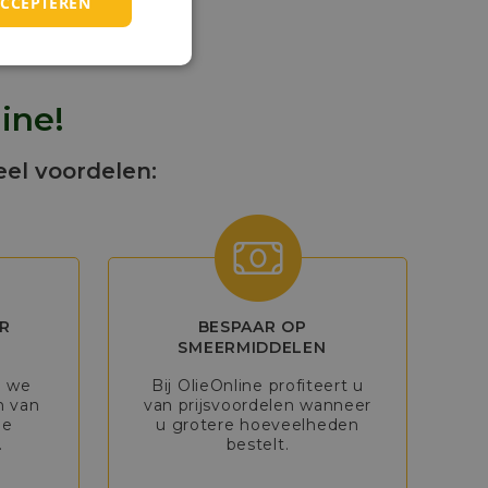
ACCEPTEREN
ine!
eel voordelen:
R
BESPAAR OP
SMEERMIDDELEN
n we
Bij OlieOnline profiteert u
n van
van prijsvoordelen wanneer
de
u grotere hoeveelheden
.
bestelt.