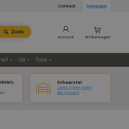
Contact
Inloggen
Zoek
Account
Winkelwagen
hell
Q8
Total
ARING:
Schaarste!
Lees meer over
en
de impact