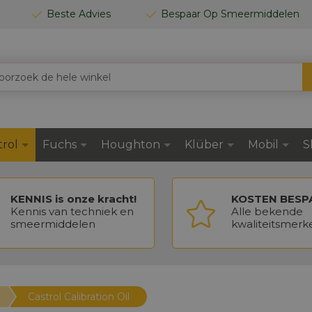
Beste Advies
Bespaar Op Smeermiddelen
trol
Fuchs
Houghton
Klüber
Mobil
S
KENNIS is onze kracht!
KOSTEN BESP
Kennis van techniek en
Alle bekende
smeermiddelen
kwaliteitsmerk
Castrol Calibration Oil