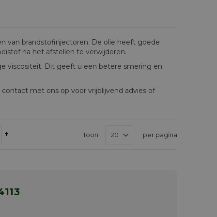
elen van brandstofinjectoren. De olie heeft goede
stof na het afstellen te verwijderen.
ge viscositeit. Dit geeft u een betere smering en
contact met ons op voor vrijblijvend advies of
Van
Toon
per pagina
hoog
naar
laag
sorteren
 4113