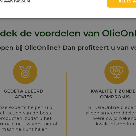
EN AANPASSEN
ALLES 
dek de voordelen van OlieOnl
open bij OlieOnline? Dan profiteert u van v
GEDETAILLEERD
KWALITEIT ZONDE
ADVIES
COMPROMIS
nze experts helpen u bij
Bij OlieOnline biede
et kiezen van de beste
alleen smeermiddele
producten, zodat u het
wereldwijd beken
imale uit uw voertuig of
kwaliteitsmerken
machine kunt halen.