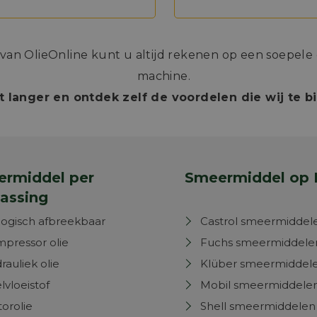
n OlieOnline kunt u altijd rekenen op een soepele e
machine.
t langer en ontdek zelf de voordelen die wij te 
rmiddel per
Smeermiddel op 
assing
logisch afbreekbaar
Castrol smeermiddel
pressor olie
Fuchs smeermiddele
rauliek olie
Klüber smeermiddel
lvloeistof
Mobil smeermiddele
orolie
Shell smeermiddelen