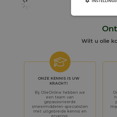
INSTELLING
Ont
Wilt u olie k
ONZE KENNIS IS UW
KRACHT!
Bij OlieOnline hebben we
O
een team van
h
gepassioneerde
smeermiddelen-specialisten
max
met uitgebreide kennis en
ervaring.