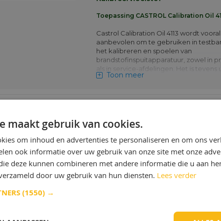
Toepassing CASTROL Calibration Oil 4
Castrol Calibration Oil 4113 wordt vooral
aanbevolen om te gebruiken in testba
het kalibreren en spoelen van
brandstofinspuitapparatuur, zowel in p
als in service-afdelingen. Het is tevens
Toon meer
geschikt om dieselapparatuur te reini
voordat er gekalibreerd wordt. Door 
uitstekende roestwerende eigenschap
niet nodig de vloeistof na het afstellen 
verwijderen. Castrol Calibration Oil 411
e maakt gebruik van cookies.
aan de ISO norm 4113-1978 (E) en de SA
967D.
kies om inhoud en advertenties te personaliseren en om ons ver
Meer info
len ook informatie over uw gebruik van onze site met onze adver
 die deze kunnen combineren met andere informatie die u aan hen
n verzameld door uw gebruik van hun diensten.
Lees verder
TNERS
(1550) →