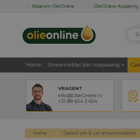
GA
Waarom OlieOnline
OlieOnline Academy
NAAR
DE
INHOUD
ZOEK
Home
Smeermiddel per toepassing
Cas
VRAGEN?
info@OlieOnline.nl
+31 88 654 3 654
Home
Castrol olie & vet smeermiddelen