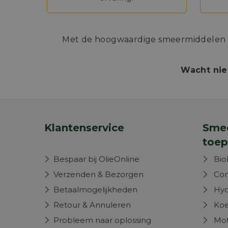
Met de hoogwaardige smeermiddelen va
Wacht nie
Klantenservice
Smee
toep
Bespaar bij OlieOnline
Bio
Verzenden & Bezorgen
Com
Betaalmogelijkheden
Hyd
Retour & Annuleren
Koe
Probleem naar oplossing
Mot