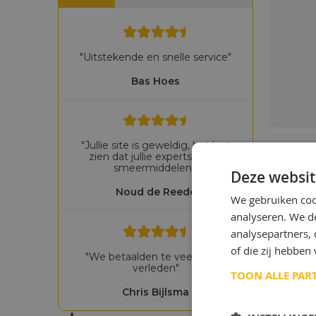
"Uitstekende en snelle service"
Bas Hoes
"Jullie site is geweldig, het laat
zien dat jullie experts zijn in
smeermiddelen!"
Deze websit
Noud de Reede
We gebruiken coo
analyseren. We de
analysepartners,
of die zij hebbe
"We betaalden te veel in het
verleden"
TOON ALLE PAR
Chris Bijlsma