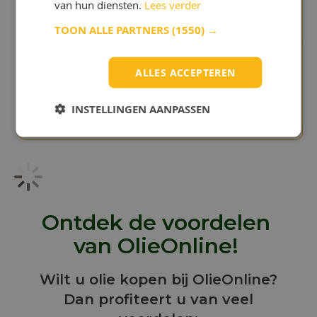
van hun diensten.
Lees verder
Reede
TOON ALLE PARTNERS
(1550) →
ALLES ACCEPTEREN
"We betaalden te veel in het
verleden"
Chris Bijlsma
INSTELLINGEN AANPASSEN
Ontdek de voordelen
van OlieOnline!
Wilt u olie kopen bij OlieOnline?
Dan profiteert u van veel