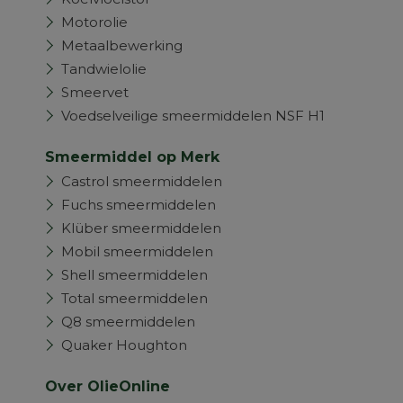
Motorolie
Metaalbewerking
Tandwielolie
Smeervet
Voedselveilige smeermiddelen NSF H1
Smeermiddel op Merk
Castrol smeermiddelen
Fuchs smeermiddelen
Klüber smeermiddelen
Mobil smeermiddelen
Shell smeermiddelen
Total smeermiddelen
Q8 smeermiddelen
Quaker Houghton
Over OlieOnline