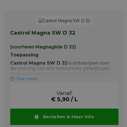
laag
sorteren
Castrol Magna SW D 32
(voorheen Magnaglide D 32)
Toepassing
Castrol Magna SW D 32
is ontworpen voor
de smering van alle horizontale geleidingen
daar waar een demulgerende olie vereist is
Toon meer
om de leibanen te beschermen. Magna SW
D 32 voldoet voor veeleisende toepassingen
zoals slijpmachines, horizontale
Vanaf:
kotterbanken of CNC bewerkingscentra.
€ 5,90 / L
Magna SW D 32 kan ook gebruikt worden
als gecombineerde hydrauliek- en
leibaanolie.
Bestellen & Meer info
Voorbeelden
van toepassing van
Castrol
Magna SW D 32 leibaanolie
zijn: