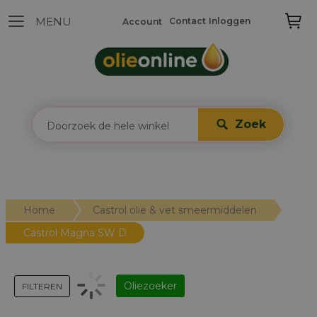
Contact
Inloggen
Account
Zoek
Home
Castrol olie & vet smeermiddelen
Castrol Magna SW D
Oliezoeker
FILTEREN