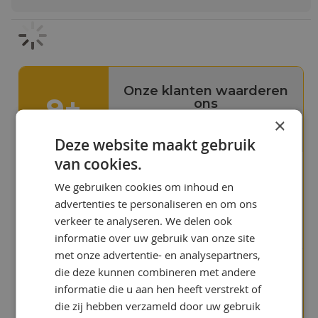
+ Uitzonderlijke weerstand tegen stick-
slip, dus hogere kwaliteit van de
productie
+ Zeer goede demulgerende
eigenschap - voorkomt emulsie op de
kunststof leibanen en vermijdt
Onze klanten waarderen
9+
daarmee slijtage en stilstand voor
ons
reparatie. De olie kan makkelijk van
×
emulsies verwijderd worden hetgeen
hun standtijd aanzienlijk kan verlengen.
Deze website maakt gebruik
van cookies.
+ Beschermt metalen tegen corrosie.
+ Uitstekende bevochtiging waardoor
"Uitstekende en snelle
We gebruiken cookies om inhoud en
er minder slijtage aan de leibanen
service"
advertenties te personaliseren en om ons
optreedt
Bas Hoes
verkeer te analyseren. We delen ook
Meer info
informatie over uw gebruik van onze site
met onze advertentie- en analysepartners,
die deze kunnen combineren met andere
"Jullie site is geweldig, het
informatie die u aan hen heeft verstrekt of
laat zien dat jullie experts
zijn in smeermiddelen!"
die zij hebben verzameld door uw gebruik
Noud de