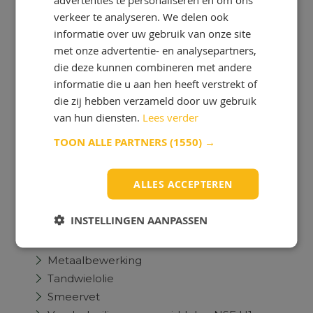
Verzenden & Bezorgen
verkeer te analyseren. We delen ook
Betaalmogelijkheden
informatie over uw gebruik van onze site
Retour & Annuleren
met onze advertentie- en analysepartners,
Probleem naar oplossing
die deze kunnen combineren met andere
OlieOnline Academy
informatie die u aan hen heeft verstrekt of
die zij hebben verzameld door uw gebruik
Veel gestelde Vragen
van hun diensten.
Lees verder
Contact
TOON ALLE PARTNERS
(1550) →
Smeermiddel per toepassing
Biologisch afbreekbaar
ALLES ACCEPTEREN
Compressor olie
Hydrauliek olie
INSTELLINGEN AANPASSEN
Koelvloeistof
Motorolie
Metaalbewerking
Tandwielolie
Smeervet