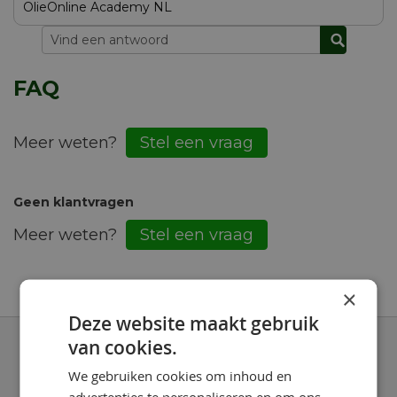
OlieOnline Academy NL
FAQ
Meer weten?
Stel een vraag
Geen klantvragen
Meer weten?
Stel een vraag
×
Deze website maakt gebruik
van cookies.
Klantenservice
We gebruiken cookies om inhoud en
Bespaar bij OlieOnline
advertenties te personaliseren en om ons