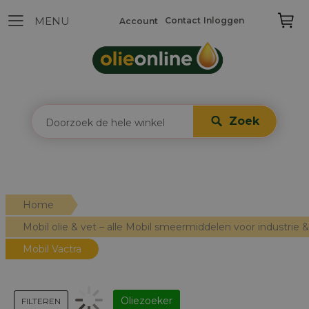
Contact
Inloggen
Account
Zoek
Home
Mobil olie & vet – alle Mobil smeermiddelen voor industrie
Mobil Vactra
Oliezoeker
FILTEREN