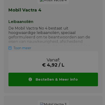
koelmiddel verkort
Mobil Vactra 4
+ Circulatiesmering bij grote machines
en als matig belaste hydraulische
vloeistof.
Leibaanoliën
Meer info
De Mobil Vactra No 4 bestaat uit
hoogwaardige leibaanoliën, speciaal
geformuleerd om te beantwoorden aan de
eisen van nauwkeurigheid, afscheidend
vermogen voor waterachtige koelmiddelen
Toon meer
en bescherming van precisie-instrumenten.
Belangrijkste toepassingen van
Mobil Vactra
Vanaf:
No 4
zijn:
€ 4,92 / L
+ Mobil Vactra Oil Nr. 4 worden
aanbevolen voor horizontale leibanen
Bestellen & Meer info
+ Smering van kogelschroeven, rechte
geleiders, spilkoppen,
transportschroeven
+ Toepassingen waar de contaminatie
door olie van het waterachtige
koelmiddel de levensduur van het