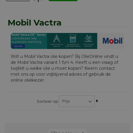
Mobil Vactra
Wilt u Mobil Vactra olie kopen? Bij OlieOnline vindt u
de Mobil Vactra variant 1 t\m 4. Heeft u een vraag of
twijfelt u welke olie u moet kopen? Neem contact
met ons op voor vrijblijvend advies of gebruik de
online oliekiezer.
Van
Sorteer op
hoog
naar
laag
sorteren