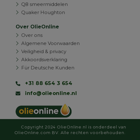
Q8 smeermiddelen
Quaker Houghton
Over OlieOnline
Over ons
Algemene Voorwaarden
Veiligheid & privacy
Akkoordsverklaring
Für Deutsche Kunden
+31 88 654 3 654
info@olieonline.nl
Copyright 2024 OlieOnline.nl is onderdeel van
OlieOnline.com BV. Alle rechten voorbehouden.