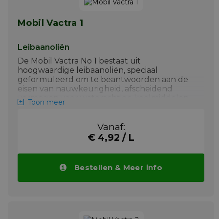
Mobil Vactra 1
Leibaanoliën
De Mobil Vactra No 1 bestaat uit
hoogwaardige leibaanoliën, speciaal
geformuleerd om te beantwoorden aan de
eisen van nauwkeurigheid, afscheidend
vermogen voor waterachtige koelmiddelen
Toon meer
en bescherming van precisie-instrumenten.
Belangrijkste toepassingen van
Mobil Vactra
Vanaf:
No 1
zijn:
€ 4,92 / L
+ Mobil Vactra Oil Nr. 1 worden
aanbevolen voor horizontale leibanen
Bestellen & Meer info
+ Smering van kogelschroeven, rechte
geleiders, spilkoppen,
transportschroeven
+ Toepassingen waar de contaminatie
door olie van het waterachtige