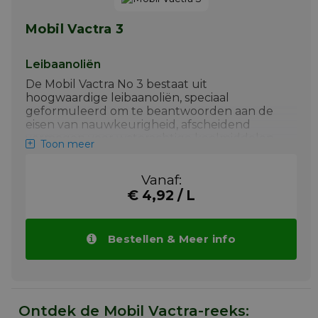
koelmiddel verkort
Mobil Vactra 3
+ Circulatiesmering bij grote machines
en als matig belaste hydraulische
vloeistof.
Leibaanoliën
Meer info
De Mobil Vactra No 3 bestaat uit
hoogwaardige leibaanoliën, speciaal
geformuleerd om te beantwoorden aan de
eisen van nauwkeurigheid, afscheidend
vermogen voor waterachtige koelmiddelen
Toon meer
en bescherming van precisie-instrumenten.
Belangrijkste toepassingen van
Mobil Vactra
Vanaf:
No 3
zijn:
€ 4,92 / L
+ Mobil Vactra Oil Nr. 3 worden
aanbevolen voor verticale leibanen
Bestellen & Meer info
+ Smering van kogelschroeven, rechte
geleiders, spilkoppen,
transportschroeven
+ Toepassingen waar de contaminatie
door olie van het waterachtige
Ontdek de Mobil Vactra-reeks:
koelmiddel de levensduur van het