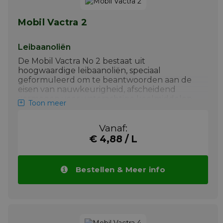
koelmiddel de levensduur van het
koelmiddel verkort
Mobil Vactra 2
+ Circulatiesmering bij grote machines
en als matig belaste hydraulische
vloeistof.
Leibaanoliën
Meer info
De Mobil Vactra No 2 bestaat uit
hoogwaardige leibaanoliën, speciaal
geformuleerd om te beantwoorden aan de
eisen van nauwkeurigheid, afscheidend
vermogen voor waterachtige koelmiddelen
Toon meer
en bescherming van precisie-instrumenten.
Belangrijkste toepassingen van
Mobil Vactra
Vanaf:
No 2
zijn:
€ 4,88 / L
+ Mobil Vactra Oil Nr. 2 worden
aanbevolen voor horizontale leibanen
Bestellen & Meer info
+ Smering van kogelschroeven, rechte
geleiders, spilkoppen,
transportschroeven
+ Toepassingen waar de contaminatie
door olie van het waterachtige
koelmiddel de levensduur van het