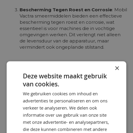
Bescherming Tegen Roest en Corrosie
: Mobil
Vactra smeermiddelen bieden een effectieve
bescherming tegen roest en corrosie, wat
essentieel is voor machines die in vochtige
omgevingen werken. Dit verlengt niet alleen
de levensduur van de apparatuur, maar
vermindert ook ongeplande stilstand.
×
Voordelen van het Gebruik van Mobil
Vactra:
Deze website maakt gebruik
van cookies.
Verbeterde Betrouwbaarheid
: Door de
geavanceerde formulering van Mobil Vactra
We gebruiken cookies om inhoud en
ervaren gebruikers een aanzienlijke
advertenties te personaliseren en om ons
verbetering van de betrouwbaarheid van hun
verkeer te analyseren. We delen ook
machines. Minder slijtage en wrijving resulteren
in minder storingen en onderhoud, wat de
informatie over uw gebruik van onze site
productiviteit ten goede komt.
met onze advertentie- en analysepartners,
die deze kunnen combineren met andere