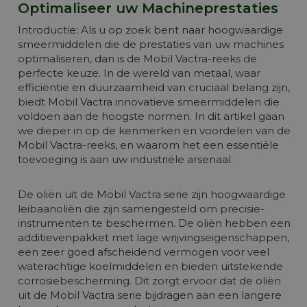
Optimaliseer uw Machineprestaties
koelmiddel verkort
Introductie: Als u op zoek bent naar hoogwaardige
+ Circulatiesmering bij grote machines
en als matig belaste hydraulische
smeermiddelen die de prestaties van uw machines
vloeistof.
optimaliseren, dan is de Mobil Vactra-reeks de
perfecte keuze. In de wereld van metaal, waar
Meer info
efficiëntie en duurzaamheid van cruciaal belang zijn,
biedt Mobil Vactra innovatieve smeermiddelen die
voldoen aan de hoogste normen. In dit artikel gaan
we dieper in op de kenmerken en voordelen van de
Mobil Vactra-reeks, en waarom het een essentiële
toevoeging is aan uw industriële arsenaal.
De oliën uit de Mobil Vactra serie zijn hoogwaardige
leibaanoliën die zijn samengesteld om precisie-
instrumenten te beschermen. De oliën hebben een
additievenpakket met lage wrijvingseigenschappen,
een zeer goed afscheidend vermogen voor veel
waterachtige koelmiddelen en bieden uitstekende
corrosiebescherming. Dit zorgt ervoor dat de oliën
uit de Mobil Vactra serie bijdragen aan een langere