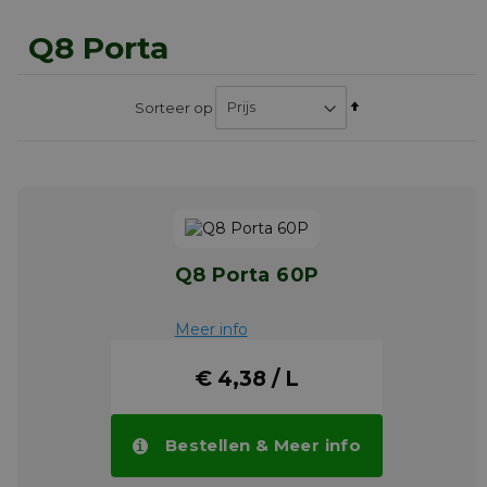
Q8 Porta
Van
Sorteer op
hoog
naar
laag
sorteren
Q8 Porta 60P
Meer info
€ 4,38 / L
Bestellen & Meer info