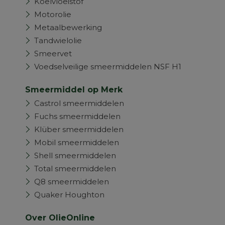
Koelvloeistof
Motorolie
Metaalbewerking
Tandwielolie
Smeervet
Voedselveilige smeermiddelen NSF H1
Smeermiddel op Merk
Castrol smeermiddelen
Fuchs smeermiddelen
Klüber smeermiddelen
Mobil smeermiddelen
Shell smeermiddelen
Total smeermiddelen
Q8 smeermiddelen
Quaker Houghton
Over OlieOnline