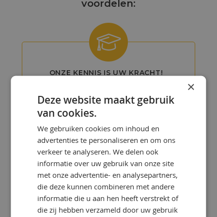
voordelen:
ONZE KENNIS IS UW KRACHT!
×
Bij OlieOnline hebben we een team
Deze website maakt gebruik
van gepassioneerde smeermiddelen-
specialisten met uitgebreide kennis en
van cookies.
ervaring.
We gebruiken cookies om inhoud en
advertenties te personaliseren en om ons
verkeer te analyseren. We delen ook
informatie over uw gebruik van onze site
met onze advertentie- en analysepartners,
die deze kunnen combineren met andere
informatie die u aan hen heeft verstrekt of
GEDETAILLEERD
die zij hebben verzameld door uw gebruik
ADVIES