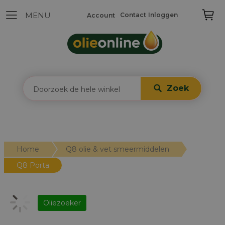
Contact
Inloggen
Account
Zoek
Home
Q8 olie & vet smeermiddelen
Q8 Porta
Oliezoeker