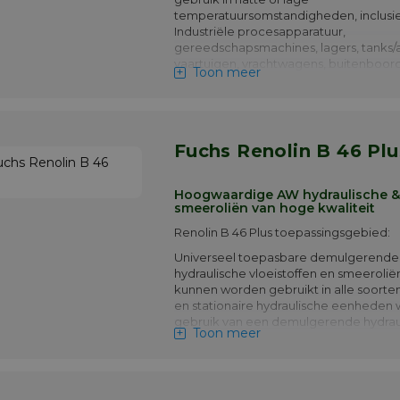
temperatuursomstandigheden, inclusief
Industriële procesapparatuur,
gereedschapsmachines, lagers, tanks/
vaartuigen, vrachtwagens, buitenboo
Toon meer
Meer info
Fuchs Renolin B 46 Plu
Hoogwaardige AW hydraulische &
smeeroliën van hoge kwaliteit
Renolin B 46 Plus toepassingsgebied:
Universeel toepasbare demulgerende
hydraulische vloeistoffen en smeerolië
kunnen worden gebruikt in alle soorte
en stationaire hydraulische eenheden 
gebruik van een demulgerende hydraul
Toon meer
(type HLP) wordt aanbevolen. Synerge
werkende additieven garanderen een
levensduur en de hoogste hydraulisch
prestaties. Zelfs bij hoge temperature