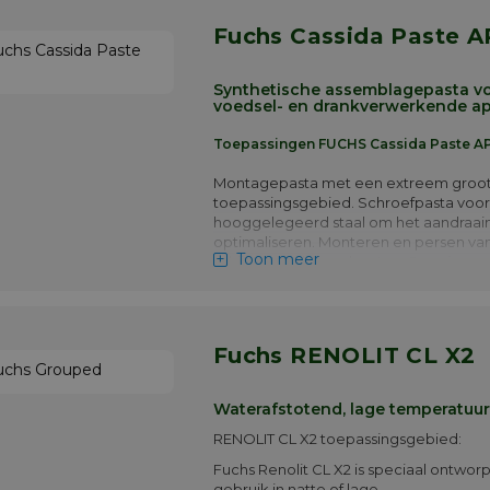
Fuchs Cassida Paste 
Synthetische assemblagepasta v
voedsel- en drankverwerkende ap
Toepassingen FUCHS Cassida Paste A
Montagepasta met een extreem groo
toepassingsgebied. Schroefpasta voor
hooggelegeerd staal om het aandraa
optimaliseren. Monteren en persen van
Toon meer
schijven, wielen en bouten. Smering v
verstelmechanismen en voor het drillen
ponsen, persen en stampen.
Meer info
Fuchs RENOLIT CL X2
Waterafstotend, lage temperatuur
RENOLIT CL X2 toepassingsgebied:
Fuchs Renolit CL X2 is speciaal ontwor
gebruik in natte of lage