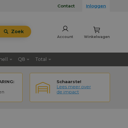
Contact
Inloggen
Zoek
Account
Winkelwagen
hell
Q8
Total
ARING:
Schaarste!
Lees meer over
en
de impact