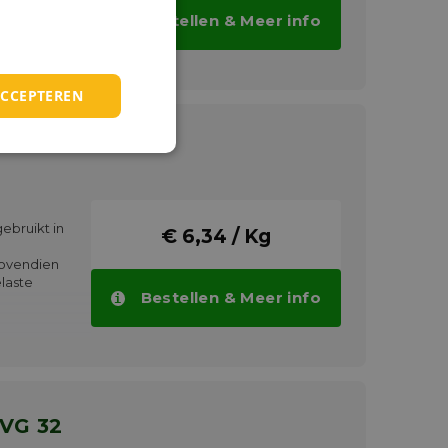
r
Bestellen & Meer info
ik van een
che olie
tick-slip
ACCEPTEREN
de
is ook
indelolie,
olie.
ebruikt in
€ 6,34 / Kg
Bovendien
laste
Bestellen & Meer info
 VG 32