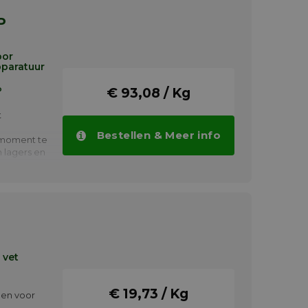
AP
oor
paratuur
P
€ 93,08 / Kg
t
Bestellen & Meer info
imoment te
 lagers en
an
, buigen,
 vet
€ 19,73 / Kg
pen voor