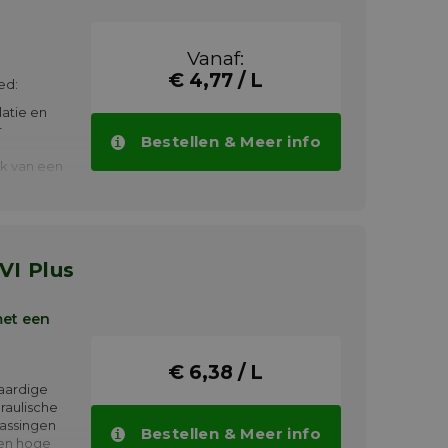
Vanaf:
€ 4,77 / L
ed:
latie en
r
Bestellen & Meer info
ik van een
che olie
tick-slip
de
is ook
indelolie,
VI Plus
olie.
met een
€ 6,38 / L
aardige
raulische
passingen
Bestellen & Meer info
een hoge