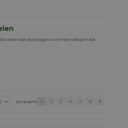
elen
 Zie onder aan deze pagina voor meer uitleg en wat
Pagina
Volgend
per pagina
2
3
4
5
6
1
PAGINA