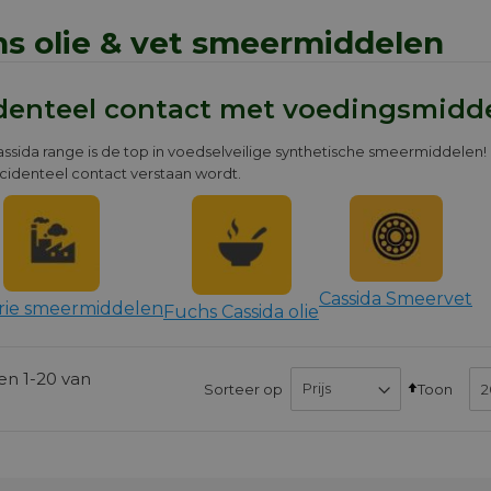
s olie & vet smeermiddelen
identeel contact met voedingsmidd
ssida range is de top in voedselveilige synthetische smeermiddelen!
cidenteel contact verstaan wordt.
Cassida Smeervet
rie smeermiddelen
Fuchs Cassida olie
ten
1
-
20
van
Van
Sorteer op
Toon
hoog
naar
laag
sorteren