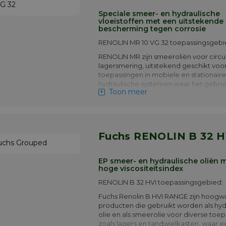
Speciale smeer- en hydraulische
vloeistoffen met een uitstekende
bescherming tegen corrosie
RENOLIN MR 10 VG 32 toepassingsgebi
RENOLIN MR zijn smeeroliën voor circu
lagersmering, uitstekend geschikt voo
toepassingen in mobiele en stationaire
hydraulische systemen waar het gebru
Toon meer
reinigings- / dispergeermiddelhydraulis
met lage wrijvingscoëfficiënten, goed s
gedrag en uitstekende corrosieweren
eigenschappen vereist is. RENOLIN MR 
geschikt voor gebruik als high-speed sp
Fuchs RENOLIN B 32 H
inbraakolie en corrosiebeschermende 
Meer info
EP smeer- en hydraulische oliën 
hoge viscositeitsindex
RENOLIN B 32 HVI toepassingsgebied:
Fuchs Renolin B HVI RANGE zijn hoogw
producten die gebruikt worden als hyd
olie en als smeerolie voor diverse toe
zoals lagers en tandwielkasten, waar 