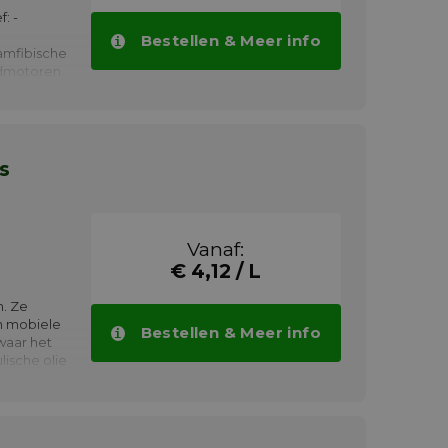
: -
Bestellen & Meer info
amfibische
rdmotoren.
s
Vanaf:
€ 4,12 / L
n. Ze
n mobiele
Bestellen & Meer info
waar het
ische olie
tisch
 lange
e
n en hoge