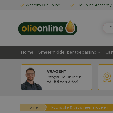
GA
Waarom OlieOnline
OlieOnline Academy
NAAR
DE
INHOUD
ZOEK
Home
Smeermiddel per toepassing
Cas
VRAGEN?
info@OlieOnline.nl
+31 88 654 3 654
Home
Fuchs olie & vet smeermiddelen