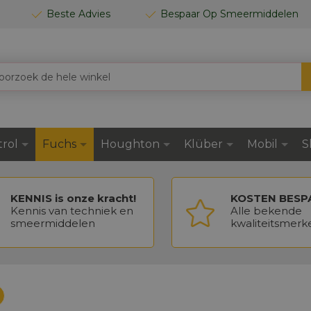
Beste Advies
Bespaar Op Smeermiddelen
trol
Fuchs
Houghton
Klüber
Mobil
S
KENNIS is onze kracht!
KOSTEN BESP
Kennis van techniek en
Alle bekende
smeermiddelen
kwaliteitsmerk