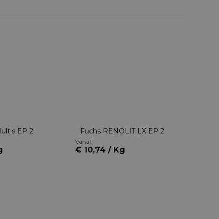
Multis EP 2
Fuchs RENOLIT LX EP 2
Shel
Vanaf:
Vanaf:
g
€ 10,74 / Kg
€ 6,61