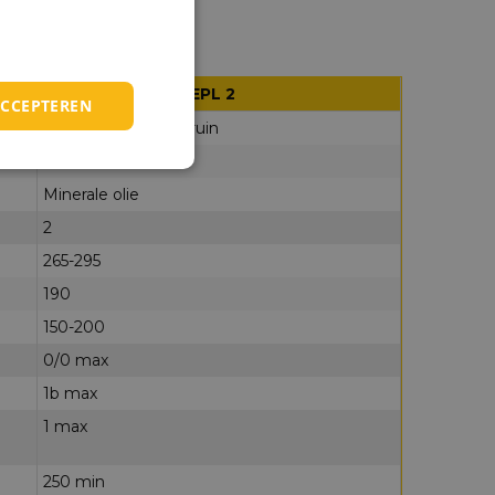
Castrol Spheerol EPL 2
ACCEPTEREN
Amberkleurig tot bruin
Lithium
Minerale olie
2
265-295
190
150-200
0/0 max
1b max
1 max
250 min