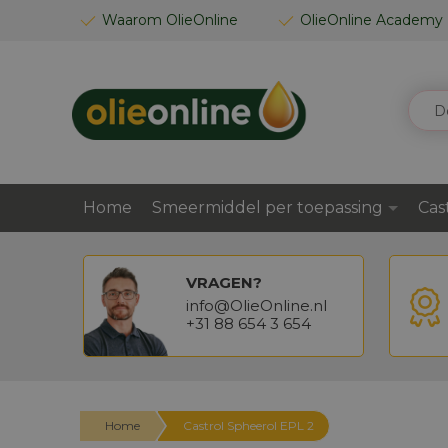
GA
Waarom OlieOnline
OlieOnline Academy
NAAR
DE
INHOUD
ZOEK
Home
Smeermiddel per toepassing
Cas
VRAGEN?
info@OlieOnline.nl
+31 88 654 3 654
Home
Castrol Spheerol EPL 2