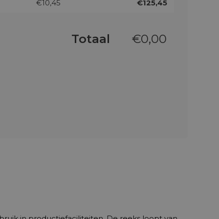
€10,45
€125,45
Totaal
€
0,00
uik in productiefaciliteiten. De reeks loopt van