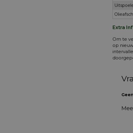
Uitspoele
Olieafsch
Extra In
Om te ve
op nieuw
interval
doorgep
Vr
Geen
Mee