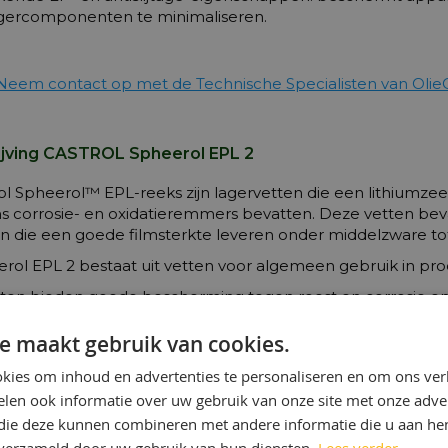
agercomponenten te minimaliseren.
Neem contact op met de Technische Specialisten van Olie
jving CASTROL Spheerol EPL 2
ol Spheerol™ EPL-reeks zijn lagervetten die een lithiumze
ns corrosie- en oxidatieremmers bevatten. Deze vetten 
en die een goede filmsterkte leveren onder middelzware to
rol EPL 2 bestaat uit vetten voor algemeen gebruik in produ
ten bieden goede bescherming tegen roest en corrosie en
t maakt ze bijzonder geschikt voor apparatuur die gewoonli
gheden. De stijvere consistentie van een NLGI 3-kwaliteit m
e maakt gebruik van cookies.
ng van verticaal gemonteerde lagers of componenten die st
kies om inhoud en advertenties te personaliseren en om ons ver
weerstand tegen zowel corrosie als uitspoelen door water
len ook informatie over uw gebruik van onze site met onze adver
onlijk in vochtige of natte omstandigheden wordt gebruik
 die deze kunnen combineren met andere informatie die u aan hen
 -25 en +120 °C.