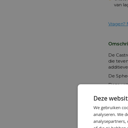
van l
Vragen? 
Omschri
De Castr
die teve
additiev
De Sphee
Deze vet
water. Di
omstandi
Deze websit
de smeri
We gebruiken coo
De hoge 
analyseren. We de
die gewo
analysepartners,
is tussen