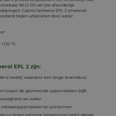
loeibaar NLGI 00-vet (zie afzonderlijk
drijvingen.
Castrol Spheerol EPL 2
smeervet
bestand tegen uitspoelen door water.
ter
 +120 °C.
ol EPL 2 zijn:
ijdens bedrijf, waardoor een lange levensduur
lm tussen de gesmeerde oppervlakken blijft.
anwezigheid van water
 op metaaloppervlakken te voorkomen.
atuur tegen extreme belasting en helpt slijtage