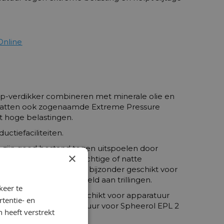
Online
ep-verdikker combineren met minerale olie en
bevatten ook zogenaamde Extreme Pressure
t hoge belastingen.
ctiefaciliteiten.
 zijn goed bestand tegen uitspoelen door
×
jk wordt gebruikt in vochtige of natte
aakt dit product in het bijzonder geschikt voor
erk worden blootgesteld aan trillingen.
keer te
 maken dit product geschikt voor apparatuur
tentie- en
t. De gebruiks temperatuur voor Spheerol EPL 2
 heeft verstrekt