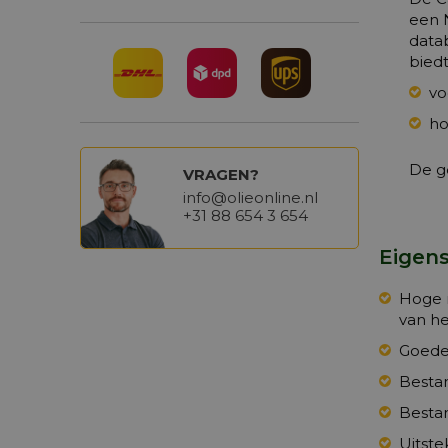
een 
data
bied
vo
ho
De g
VRAGEN?
info@olieonline.nl
+31 88 654 3 654
Eigens
Hoge m
van h
Goede 
Bestan
Bestan
Uitste