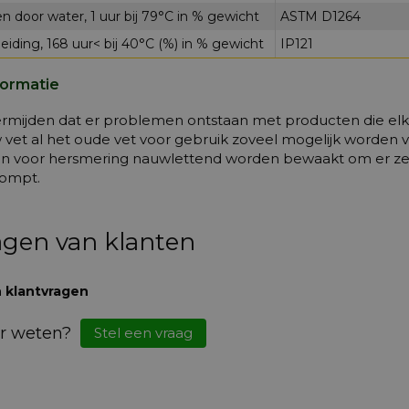
n door water, 1 uur bij 79°C in % gewicht
ASTM D1264
eiding, 168 uur< bij 40°C (%) in % gewicht
IP121
formatie
rmijden dat er problemen ontstaan met producten die elka
 vet al het oude vet voor gebruik zoveel mogelijk worden v
len voor hersmering nauwlettend worden bewaakt om er zeke
ompt.
agen van klanten
 klantvragen
r weten?
Stel een vraag