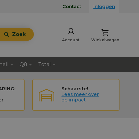
Contact
Inloggen
Zoek
Account
Winkelwagen
hell
Q8
Total
ARING:
Schaarste!
Lees meer over
en
de impact