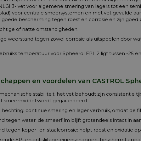
NLGI 3- vet voor algemene smering van lagers tot een semiv
blad) voor centrale smeersystemen en met vet gevulde aan
t goede bescherming tegen roest en corrosie en zijn goed 
chtige of natte omstandigheden.
ge weerstand tegen zowel corrosie als uitspoelen door wa
ebruiks temperatuur voor Spheerol EPL 2 ligt tussen -25 en
chappen en voordelen van CASTROL Spheer
echanische stabiliteit: het vet behoudt zijn consistentie t
et smeermiddel wordt gegarandeerd.
hechting: continue smering en lager verbruik, omdat de fi
d tegen water: de smeerfilm blijft grotendeels intact in a
d tegen koper- en staalcorrosie: helpt roest en oxidatie
kende EP- en antislijtage-eigenschappen: beschermt appar