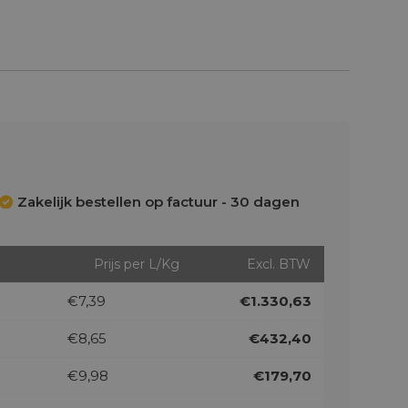
Zakelijk bestellen op factuur - 30 dagen
Prijs per L/Kg
Excl. BTW
€7,39
€1.330,63
€8,65
€432,40
€9,98
€179,70