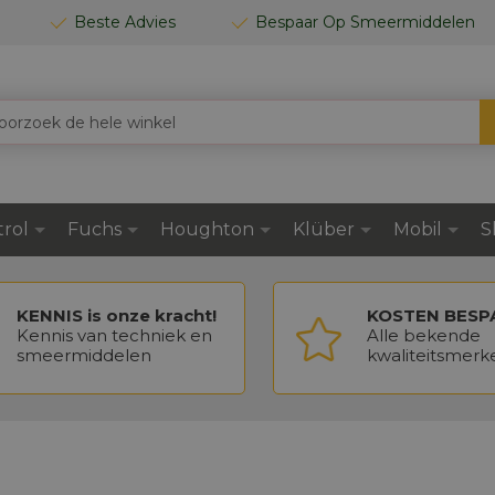
Beste Advies
Bespaar Op Smeermiddelen
trol
Fuchs
Houghton
Klüber
Mobil
S
KENNIS is onze kracht!
KOSTEN BESP
Kennis van techniek en
Alle bekende
smeermiddelen
kwaliteitsmerk