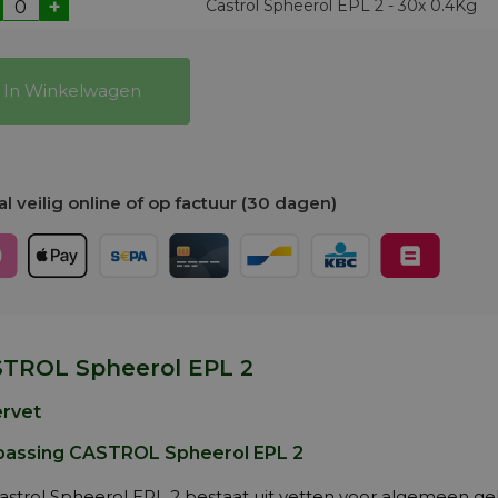
+
Castrol Spheerol EPL 2 - 30x 0.4Kg
In Winkelwagen
l veilig online of op factuur (30 dagen)
TROL Spheerol EPL 2
rvet
assing CASTROL Spheerol EPL 2
strol Spheerol EPL 2 bestaat uit vetten voor algemeen gebr