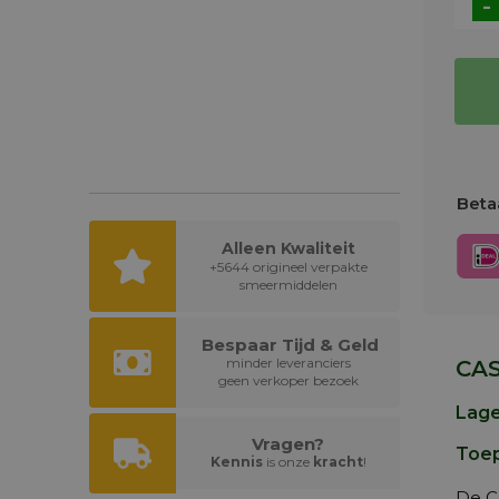
-
Betaa
Alleen Kwaliteit
+5644 origineel verpakte
smeermiddelen
Bespaar Tijd & Geld
minder leveranciers
CAS
geen verkoper bezoek
Lage
Vragen?
Toep
Kennis
is onze
kracht
!
De Ca