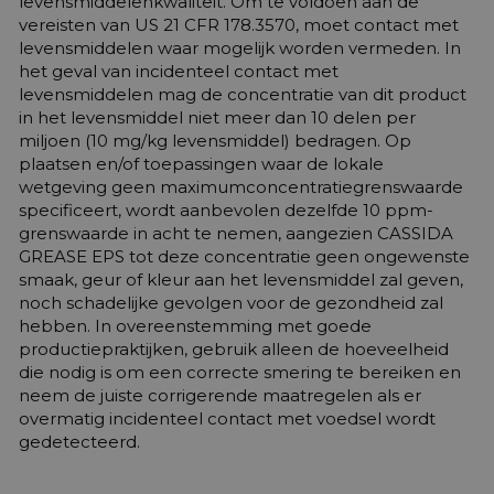
levensmiddelenkwaliteit. Om te voldoen aan de
vereisten van US 21 CFR 178.3570, moet contact met
levensmiddelen waar mogelijk worden vermeden. In
het geval van incidenteel contact met
levensmiddelen mag de concentratie van dit product
in het levensmiddel niet meer dan 10 delen per
miljoen (10 mg/kg levensmiddel) bedragen. Op
plaatsen en/of toepassingen waar de lokale
wetgeving geen maximumconcentratiegrenswaarde
specificeert, wordt aanbevolen dezelfde 10 ppm-
grenswaarde in acht te nemen, aangezien CASSIDA
GREASE EPS tot deze concentratie geen ongewenste
smaak, geur of kleur aan het levensmiddel zal geven,
noch schadelijke gevolgen voor de gezondheid zal
hebben. In overeenstemming met goede
productiepraktijken, gebruik alleen de hoeveelheid
die nodig is om een correcte smering te bereiken en
neem de juiste corrigerende maatregelen als er
overmatig incidenteel contact met voedsel wordt
gedetecteerd.