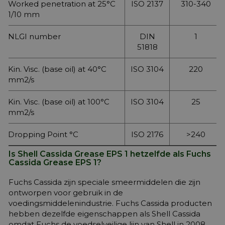
Worked penetration at 25°C
ISO 2137
310-340
1/10 mm
NLGI number
DIN
1
51818
Kin. Visc. (base oil) at 40°C
ISO 3104
220
mm2/s
Kin. Visc. (base oil) at 100°C
ISO 3104
25
mm2/s
Dropping Point °C
ISO 2176
>240
Is Shell Cassida Grease EPS 1 hetzelfde als Fuchs
Cassida Grease EPS 1?
Fuchs Cassida zijn speciale smeermiddelen die zijn
ontworpen voor gebruik in de
voedingsmiddelenindustrie. Fuchs Cassida producten
hebben dezelfde eigenschappen als Shell Cassida
omdat Fuchs de voedselveilige lijn van Shell in 2008