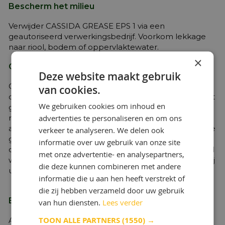
Bescherm het milieu
Verwijder CASSIDA GREASE EPS 1 via een
geautoriseerd verwerkingsbedrijf. Voorkom lekkage
naar riool, bodem of oppervlaktewater.
×
Gezondheid & Veiligheid
Deze website maakt gebruik
Op basis van de beschikbare informatie is het
van cookies.
onwaarschijnlijk dat CASSIDA GREASE EPS 1 bij correct
We gebruiken cookies om inhoud en
gebruik in de aanbevolen toepassing en goede
advertenties te personaliseren en om ons
normen voor industriële en persoonlijke hygiëne in
acht worden genomen, een significant gevaar voor de
verkeer te analyseren. We delen ook
gezondheid of veiligheid opleveren. Zoals voor alle
informatie over uw gebruik van onze site
oliën moet langdurig of herhaald contact met de huid
met onze advertentie- en analysepartners,
worden vermeden. Voor meer informatie verwijzen wij
die deze kunnen combineren met andere
u naar het betreffende veiligheidsinformatieblad.
informatie die u aan hen heeft verstrekt of
die zij hebben verzameld door uw gebruik
Behandeling & opslag
van hun diensten.
Lees verder
TOON ALLE PARTNERS
(1550) →
Alle smeermiddelen van levensmiddelenkwaliteit