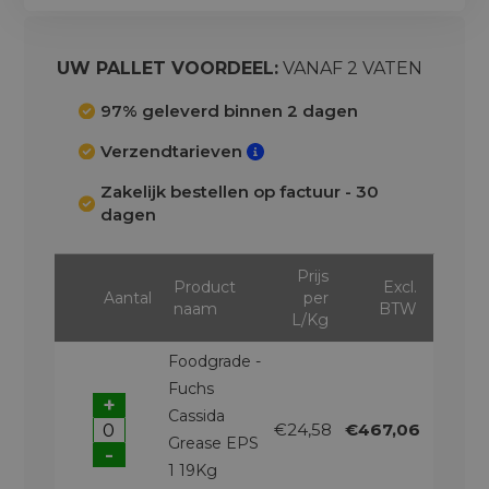
Ga
naar
het
UW PALLET VOORDEEL:
VANAF 2 VATEN
begin
van
97% geleverd binnen 2 dagen
de
Verzendtarieven
afbeeldingen-
gallerij
Zakelijk bestellen op factuur - 30
dagen
Prijs
Product
Excl.
Aantal
per
naam
BTW
L/Kg
Foodgrade -
Fuchs
+
Cassida
€24,58
€467,06
Grease EPS
-
1 19Kg