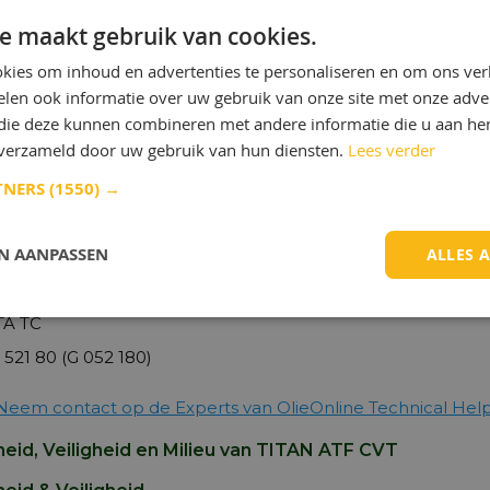
rming tegen schuimvorming, die speciaal vereist is in CVT t
e maakt gebruik van cookies.
uring
kies om inhoud en advertenties te personaliseren en om ons ver
len ook informatie over uw gebruik van onze site met onze adver
OEDKEURING 236,20
 die deze kunnen combineren met andere informatie die u aan hen
WAADBAAR WSS-M2C928-A
n verzameld door uw gebruik van hun diensten.
Lees verder
TNERS
(1550) →
3 22 0 136 376
EN AANPASSEN
ALLES 
3 22 0 429 154
N NS-2
A TC
521 80 (G 052 180)
Neem contact op de Experts van OlieOnline Technical Hel
eid, Veiligheid en Milieu van TITAN ATF CVT