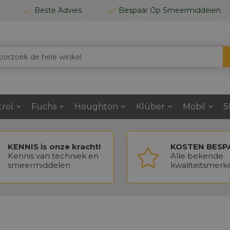
Beste Advies
Bespaar Op Smeermiddelen
trol
Fuchs
Houghton
Klüber
Mobil
S
KENNIS is onze kracht!
KOSTEN BESP
Kennis van techniek en
Alle bekende
smeermiddelen
kwaliteitsmerk