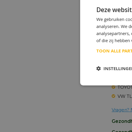
besche
Deze websit
Goedke
We gebruiken coo
analyseren. We de
MB-G
analysepartners,
DOOR
of die zij hebbe
Advies
TOON ALLE PAR
BMW 8
INSTELLING
BMW 8
NISSA
TOYOT
VW TL 
Vragen? 
Gezondh