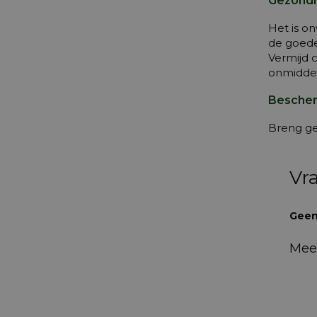
Gezondh
Het is o
de goede
Vermijd 
onmiddel
Bescher
Breng ge
Vr
Geen
Mee