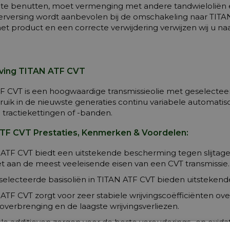
e te benutten, moet vermenging met andere tandwieloliën
verversing wordt aanbevolen bij de omschakeling naar TITAN
et product en een correcte verwijdering verwijzen wij u na
jving TITAN ATF CVT
F CVT is een hoogwaardige transmissieolie met geselectee
ruik in de nieuwste generaties continu variabele automatisc
n tractiekettingen of -banden.
TF CVT Prestaties, Kenmerken & Voordelen:
ATF CVT biedt een uitstekende bescherming tegen slijtage
t aan de meest veeleisende eisen van een CVT transmissie.
electeerde basisoliën in TITAN ATF CVT bieden uitsteken
ATF CVT zorgt voor zeer stabiele wrijvingscoëfficiënten 
overbrenging en de laagste wrijvingsverliezen.
le additieven zorgen voor de beste verouderings- en oxidati