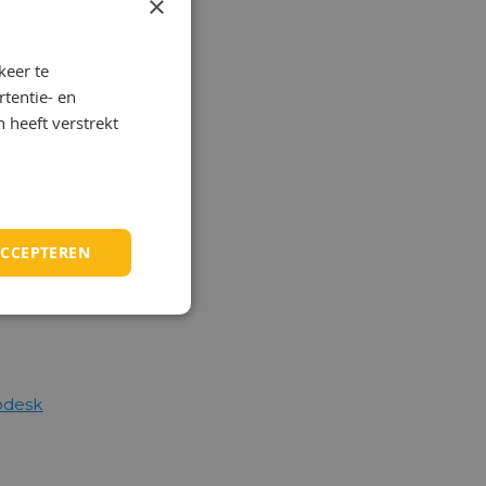
×
ransmissies.
keer te
tentie- en
 heeft verstrekt
ACCEPTEREN
pdesk