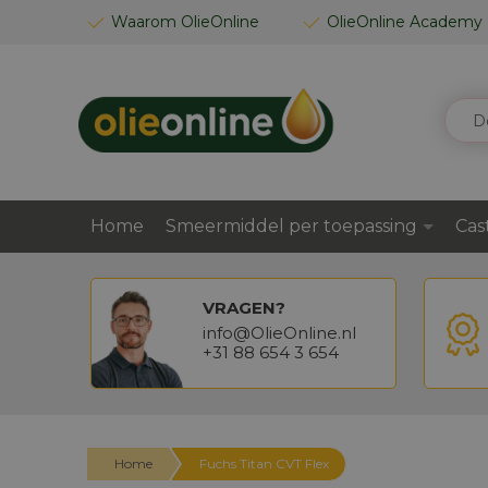
GA
Waarom OlieOnline
OlieOnline Academy
NAAR
DE
INHOUD
ZOEK
Home
Smeermiddel per toepassing
Cas
VRAGEN?
info@OlieOnline.nl
+31 88 654 3 654
Home
Fuchs Titan CVT Flex