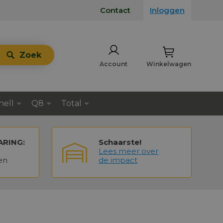
Contact
Inloggen
Zoek
Account
Winkelwagen
hell
Q8
Total
ARING:
Schaarste!
Lees meer over
en
de impact