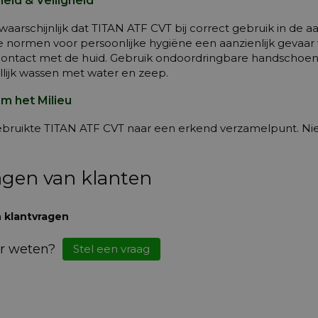
eid & Veiligheid
nwaarschijnlijk dat TITAN ATF CVT bij correct gebruik in d
 normen voor persoonlijke hygiëne een aanzienlijk gevaar v
contact met de huid. Gebruik ondoordringbare handschoen
lijk wassen met water en zeep.
m het Milieu
bruikte TITAN ATF CVT naar een erkend verzamelpunt. Niet 
agen van klanten
 klantvragen
r weten?
Stel een vraag