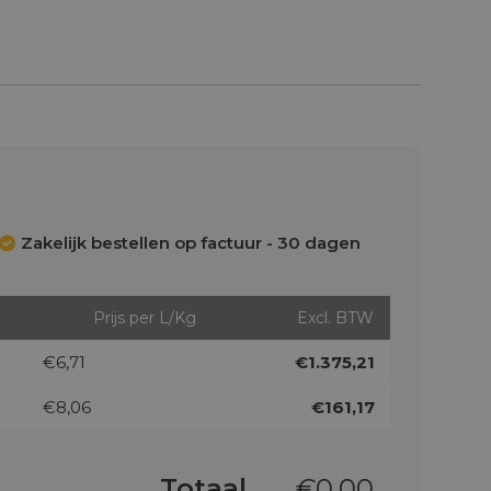
Zakelijk bestellen op factuur - 30 dagen
Prijs per L/Kg
Excl. BTW
€6,71
€1.375,21
€8,06
€161,17
Totaal
€
0,00