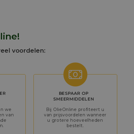
line!
veel voordelen:
ER
BESPAAR OP
SMEERMIDDELEN
en we
Bij OlieOnline profiteert u
en van
van prijsvoordelen wanneer
nde
u grotere hoeveelheden
n.
bestelt.