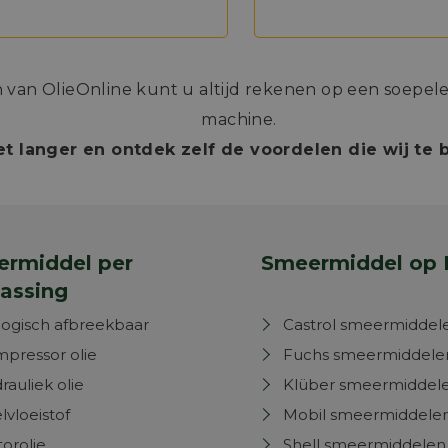
an OlieOnline kunt u altijd rekenen op een soepele 
machine.
t langer en ontdek zelf de voordelen die wij te
rmiddel per
Smeermiddel op 
assing
logisch afbreekbaar
Castrol smeermiddel
pressor olie
Fuchs smeermiddele
rauliek olie
Klüber smeermiddel
lvloeistof
Mobil smeermiddele
orolie
Shell smeermiddelen