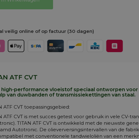
l veilig online of op factuur (30 dagen)
AN ATF CVT
a high-performance vloeistof speciaal ontworpen voor
lp van duwbanden of transmissiekettingen van staal.
N ATF CVT toepassingsgebied:
 ATF CVT is met succes getest voor gebruik in vele CV-tran
itronic). TITAN ATF CVT is ontwikkeld met de nieuwste gen
md Autotronic. De olieverversingsintervallen van de fabrik
ompatibel met conventionele tandwieloliën van een merk