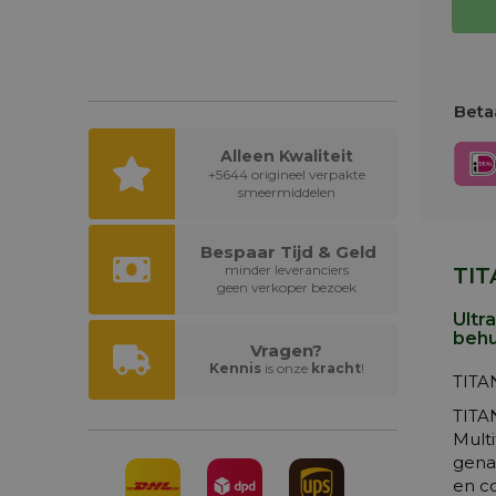
Betaa
Alleen Kwaliteit
+5644 origineel verpakte
smeermiddelen
Bespaar Tijd & Geld
minder leveranciers
TIT
geen verkoper bezoek
Ultr
behu
Vragen?
Kennis
is onze
kracht
!
TITA
TITAN
Mult
genaa
en c