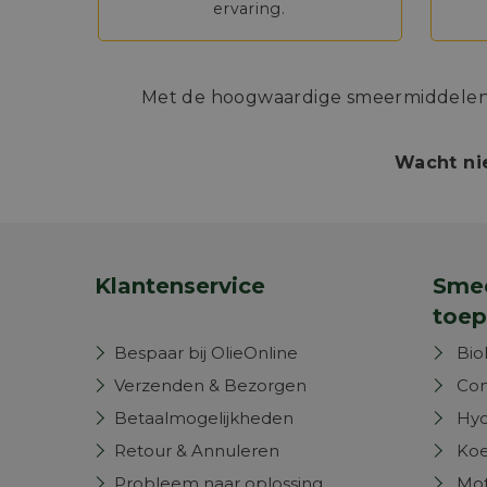
ervaring.
Met de hoogwaardige smeermiddelen v
Wacht nie
Klantenservice
Smee
toep
Bespaar bij OlieOnline
Bio
Verzenden & Bezorgen
Com
Betaalmogelijkheden
Hyd
Retour & Annuleren
Koe
Probleem naar oplossing
Mot