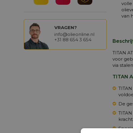
voll
olie
van h
VRAGEN?
info@olieonline.nl
+31 88 654 3 654
Beschri
TITAN AT
voor geb
via stale
TITAN A
TITAN 
voldoe
De ges
TITAN 
kracht
Specia