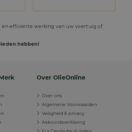
en efficiënte werking van uw voertuig of
 bieden hebben!
Merk
Over OlieOnline
en
Over ons
n
Algemene Voorwaarden
en
Veiligheid & privacy
n
Akkoordsverklaring
Für Deutsche Kunden