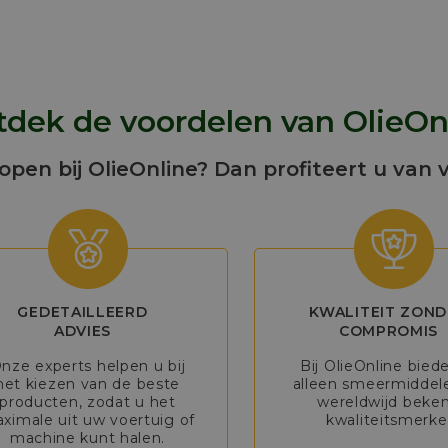
dek de voordelen van OlieOn
kopen bij OlieOnline? Dan profiteert u van 
GEDETAILLEERD
KWALITEIT ZOND
ADVIES
COMPROMIS
nze experts helpen u bij
Bij OlieOnline bied
het kiezen van de beste
alleen smeermiddel
producten, zodat u het
wereldwijd beke
ximale uit uw voertuig of
kwaliteitsmerke
machine kunt halen.