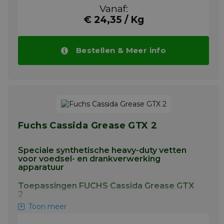
lagers. Lagers met middelhoge snelheid die
Vanaf:
onder ongunstige omstandigheden werken.
€ 24,35 / Kg
Zwaarbelaste en schokbelaste toepassingen.
Kan ook worden gebruikt als beschermende
antiroestfilm en als lossingsmiddel op
pakkingen en afdichtingen van
Bestellen & Meer info
tanksluitingen.
Meer info
Fuchs Cassida Grease GTX 2
Speciale synthetische heavy-duty vetten
voor voedsel- en drankverwerking
apparatuur
Toepassingen FUCHS Cassida Grease GTX
2
Toon meer
Smering van stoomdrogers, elektromotoren,
pompen, transportbanden, mixers,