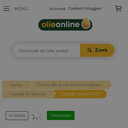
Contact
Inloggen
Account
Zoek
Home
Fuchs olie & vet smeermiddelen
Cassida Smeervet
Cassida Grease GTS
Oliezoeker
FILTEREN