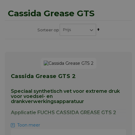
Cassida Grease GTS
Van
Sorteer op
hoog
naar
laag
sorteren
Cassida Grease GTS 2
Speciaal synthetisch vet voor extreme druk
voor voedsel- en
drankverwerkingsapparatuur
Applicatie FUCHS CASSIDA GREASE GTS 2
Smering van elektromotoren, pompen,
Toon meer
transportbanden, mixers, tandwielkasten en