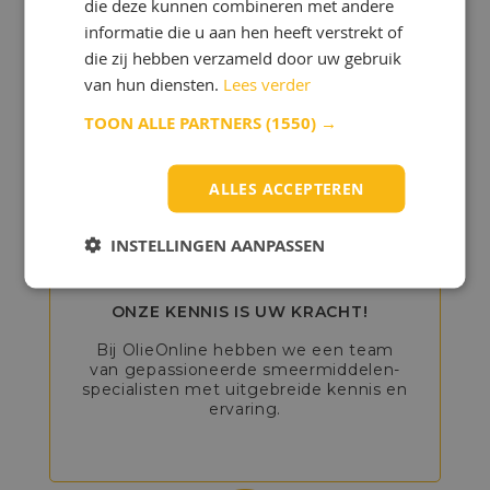
Ontdek de voordelen
die deze kunnen combineren met andere
informatie die u aan hen heeft verstrekt of
van OlieOnline!
die zij hebben verzameld door uw gebruik
van hun diensten.
Lees verder
Wilt u olie kopen bij OlieOnline?
TOON ALLE PARTNERS
(1550) →
Dan profiteert u van veel
voordelen:
ALLES ACCEPTEREN
INSTELLINGEN AANPASSEN
ONZE KENNIS IS UW KRACHT!
Bij OlieOnline hebben we een team
van gepassioneerde smeermiddelen-
specialisten met uitgebreide kennis en
ervaring.