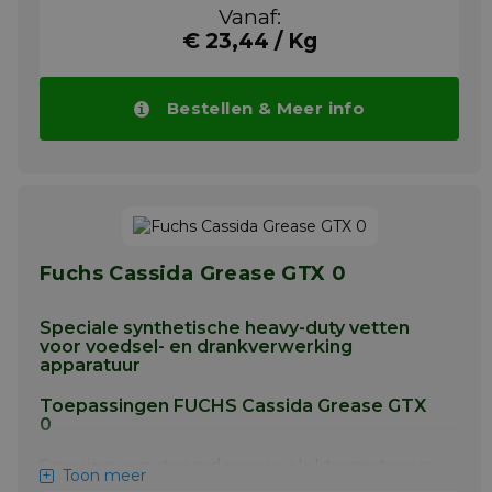
Vanaf:
tandwielkasten en lagers. Lagers met lage
tot gemiddelde snelheid die onder
€ 23,44 / Kg
ongunstige omstandigheden werken. Zwaar
belaste en schokbelaste toepassingen. Kan
ook gebruikt worden als beschermende
Bestellen & Meer info
anti-roestfilm en als lossingsmiddel op
pakkingen en afdichtingen van
tankafsluitingen.
Meer info
Fuchs Cassida Grease GTX 0
Speciale synthetische heavy-duty vetten
voor voedsel- en drankverwerking
apparatuur
Toepassingen FUCHS Cassida Grease GTX
0
Smering van stoomdrogers, elektromotoren,
Toon meer
pompen, transportbanden, mixers,