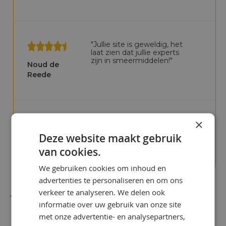
"Jullie site is geweldig, het
laat zien dat jullie experts
zijn in smeermiddelen!"
Noud de
Reede
×
"We betaalden te veel in het
verleden"
Deze website maakt gebruik
Chris Bijlsma
van cookies.
We gebruiken cookies om inhoud en
advertenties te personaliseren en om ons
verkeer te analyseren. We delen ook
informatie over uw gebruik van onze site
met onze advertentie- en analysepartners,