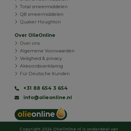
Total smeermiddelen
Q8 smeermiddelen
Quaker Houghton
Over OlieOnline
Over ons
Algemene Voorwaarden
Veiligheid & privacy
Akkoordsverklaring
Für Deutsche Kunden
+31 88 654 3 654
info@olieonline.nl
Copyright 2024 OlieOnline.nl is onderdeel van