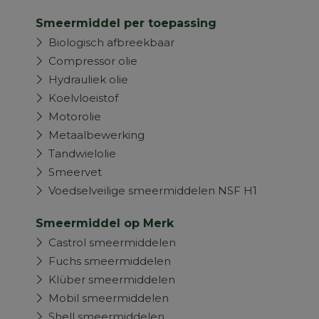
Smeermiddel per toepassing
Biologisch afbreekbaar
Compressor olie
Hydrauliek olie
Koelvloeistof
Motorolie
Metaalbewerking
Tandwielolie
Smeervet
Voedselveilige smeermiddelen NSF H1
Smeermiddel op Merk
Castrol smeermiddelen
Fuchs smeermiddelen
Klüber smeermiddelen
Mobil smeermiddelen
Shell smeermiddelen