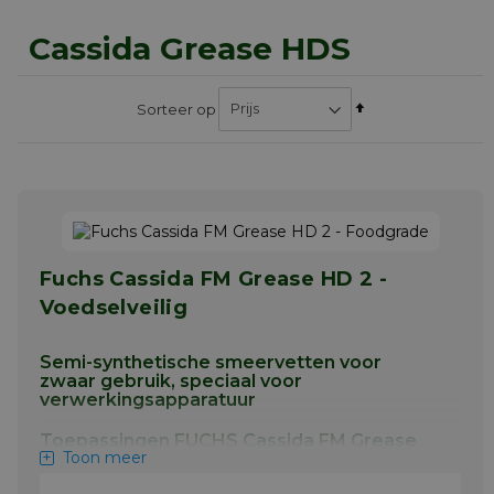
Cassida Grease HDS
Van
Sorteer op
hoog
naar
laag
sorteren
Fuchs Cassida FM Grease HD 2 -
Voedselveilig
Semi-synthetische smeervetten voor
zwaar gebruik, speciaal voor
verwerkingsapparatuur
Toepassingen FUCHS Cassida FM Grease
Toon meer
HD 2