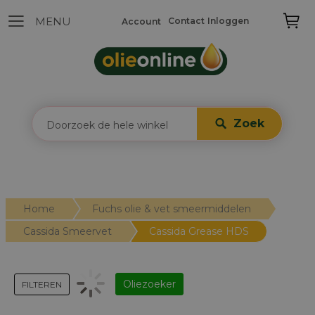
Contact
Inloggen
Account
Zoek
Home
Fuchs olie & vet smeermiddelen
Cassida Smeervet
Cassida Grease HDS
Oliezoeker
FILTEREN