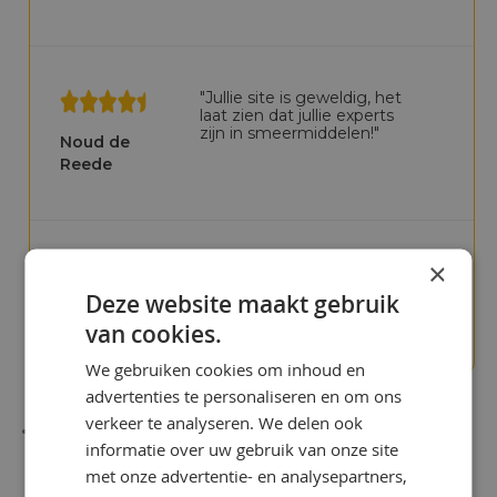
Meer info
"Jullie site is geweldig, het
laat zien dat jullie experts
zijn in smeermiddelen!"
Noud de
Reede
×
"We betaalden te veel in het
verleden"
Deze website maakt gebruik
Chris Bijlsma
van cookies.
We gebruiken cookies om inhoud en
advertenties te personaliseren en om ons
verkeer te analyseren. We delen ook
informatie over uw gebruik van onze site
met onze advertentie- en analysepartners,