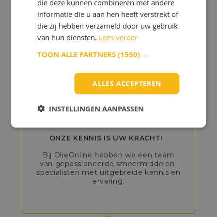
Ontdek de voordelen
die deze kunnen combineren met andere
informatie die u aan hen heeft verstrekt of
van OlieOnline!
die zij hebben verzameld door uw gebruik
van hun diensten.
Lees verder
Wilt u olie kopen bij OlieOnline?
TOON ALLE PARTNERS
(1550) →
Dan profiteert u van veel
voordelen:
ALLES ACCEPTEREN
INSTELLINGEN AANPASSEN
ONZE KENNIS IS UW KRACHT!
Bij OlieOnline hebben we een team
van gepassioneerde smeermiddelen-
specialisten met uitgebreide kennis en
ervaring.