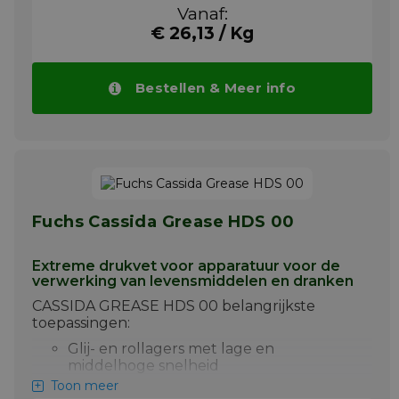
Vanaf:
Zwaar belaste en schokbelastende
€ 26,13 / Kg
toepassingen
Verbindingen, koppelingen en
glijbanen
Bestellen & Meer info
Bovenleidingssystemen
CASSIDA GREASES HDS kunnen ook
worden gebruikt als beschermende
roestwerende folie en als losmiddel op
pakkingen en afdichtingen van
tankafsluitingen.
Fuchs Cassida Grease HDS 00
CASSIDA GREASE HDS 00 en 2 zijn zeer
hoogwaardige smeermiddelen voor zwaar
gebruik, speciaal ontwikkeld voor de
Extreme drukvet voor apparatuur voor de
vetsmering van machines in de
verwerking van levensmiddelen en dranken
voedingsmiddelen- en drankenverwerkende
CASSIDA GREASE HDS 00 belangrijkste
en verpakkingsindustrie. Ze zijn gebaseerd
toepassingen:
op een aluminium complex
verdikkingsmiddel, synthetische vloeistoffen
Glij- en rollagers met lage en
en geselecteerde additieven gekozen
middelhoge snelheid
vanwege hun vermogen om te voldoen aan
Toon meer
de strenge eisen van de voedings- en
Zwaar belaste en schokbelastende