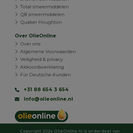
Total smeermiddelen
Q8 smeermiddelen
Quaker Houghton
Over OlieOnline
Over ons
Algemene Voorwaarden
Veiligheid & privacy
Akkoordsverklaring
Für Deutsche Kunden
+31 88 654 3 654
info@olieonline.nl
Copyright 2024 OlieOnline.nl is onderdeel van