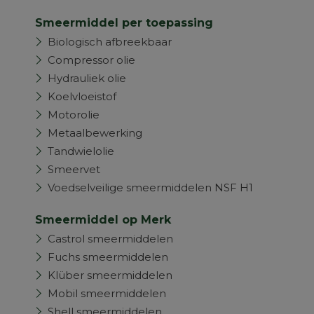
Smeermiddel per toepassing
Biologisch afbreekbaar
Compressor olie
Hydrauliek olie
Koelvloeistof
Motorolie
Metaalbewerking
Tandwielolie
Smeervet
Voedselveilige smeermiddelen NSF H1
Smeermiddel op Merk
Castrol smeermiddelen
Fuchs smeermiddelen
Klüber smeermiddelen
Mobil smeermiddelen
Shell smeermiddelen