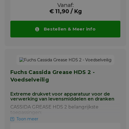
Aanbevolen voor gebruik in machines waar
Vanaf:
frequente verversing van de vetvulling
€ 11,90 / Kg
nodig is of waar een hoog productverbruik is.
Langzame en middelmatige snelheid glij- en
rollagers. Zwaar belaste en schokbelaste
Bestellen & Meer info
toepassingen. Gewrichten, koppelingen en
geleiders. Bovenloop railsystemen. Kan ook
worden gebruikt als beschermende
antitrustfilm en als lossingsmiddel op
pakkingen en dichtingen van
tankafsluitingen.
Meer info
Fuchs Cassida Grease HDS 2 -
Voedselveilig
Extreme drukvet voor apparatuur voor de
verwerking van levensmiddelen en dranken
CASSIDA GREASE HDS 2 belangrijkste
toepassingen:
Toon meer
Glij- en rollagers met lage en
middelhoge snelheid