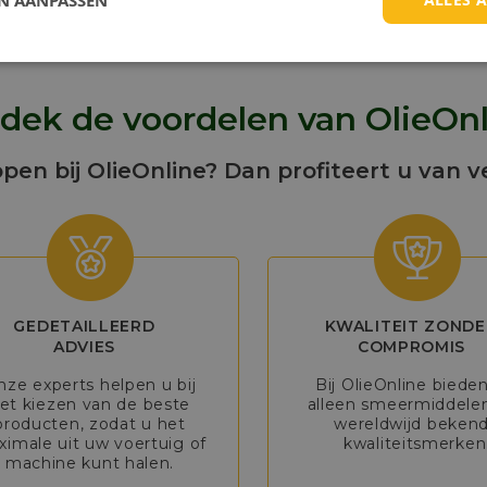
EN AANPASSEN
dek de voordelen van OlieOnl
open bij OlieOnline? Dan profiteert u van v
GEDETAILLEERD
KWALITEIT ZONDE
ADVIES
COMPROMIS
nze experts helpen u bij
Bij OlieOnline biede
et kiezen van de beste
alleen smeermiddele
producten, zodat u het
wereldwijd beken
imale uit uw voertuig of
kwaliteitsmerken
machine kunt halen.