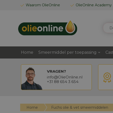
GA
Waarom OlieOnline
OlieOnline Academy
NAAR
DE
INHOUD
ZOEK
Home
Smeermiddel per toepassing
Cas
VRAGEN?
info@OlieOnline.nl
+31 88 654 3 654
Home
Fuchs olie & vet smeermiddelen