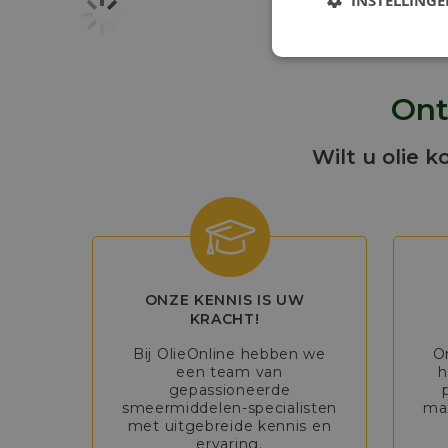
INSTELLING
Ont
Wilt u olie k
ONZE KENNIS IS UW
KRACHT!
Bij OlieOnline hebben we
O
een team van
h
gepassioneerde
smeermiddelen-specialisten
max
met uitgebreide kennis en
ervaring.