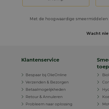
Met de hoogwaardige smeermiddelen va
Wacht nie
Klantenservice
Smee
toep
Bespaar bij OlieOnline
Bio
Verzenden & Bezorgen
Com
Betaalmogelijkheden
Hyd
Retour & Annuleren
Koe
Probleem naar oplossing
Mot