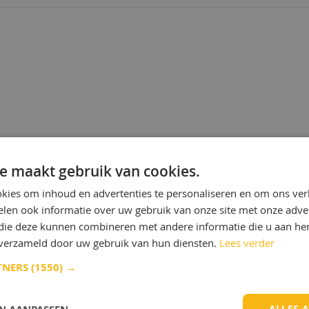
Gecentraliseerde automatische
smeersystemen
Verbindingen, koppelingen en gl
CASSIDA GREASE HTS 2 is gebaseerd 
kleiverdikkingsmiddel en is daarom nie
compatibel met vetten op basis van a
verdikkingsmiddelen.
CASSIDA GREASE HTS 2 is een hoge pr
smeermiddel voor hoge temperaturen,
ontwikkeld voor de vetsmering van ma
de voedingsmiddelen- en drankenve
en verpakkingsindustrie. Het is gebas
e maakt gebruik van cookies.
een bentoniet / klei verdikkingsmiddel
synthetische vloeistoffen en geselect
kies om inhoud en advertenties te personaliseren en om ons ver
additieven gekozen vanwege hun ve
len ook informatie over uw gebruik van onze site met onze adver
te voldoen aan de strenge eisen van d
voedings- en drankenindustrie.
 die deze kunnen combineren met andere informatie die u aan hen
Meer info
n verzameld door uw gebruik van hun diensten.
Lees verder
TNERS
(1550) →
ALLES 