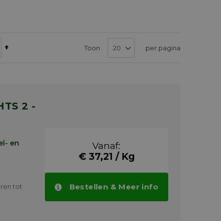
Van
Toon
per pagina
hoog
naar
laag
sorteren
l- en
Vanaf:
€ 37,21 / Kg
Bestellen & Meer info
ren tot
rollagers