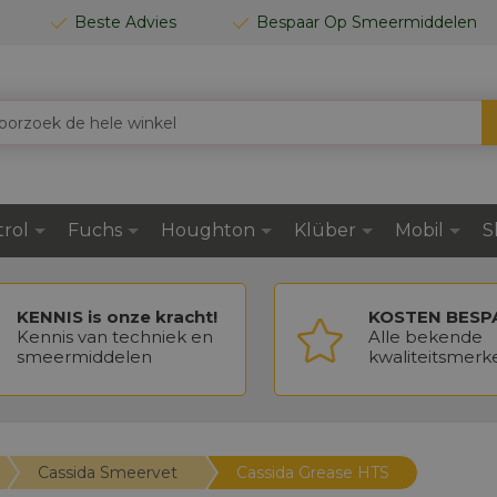
Beste Advies
Bespaar Op Smeermiddelen
trol
Fuchs
Houghton
Klüber
Mobil
S
KENNIS is onze kracht!
KOSTEN BESP
Kennis van techniek en
Alle bekende
smeermiddelen
kwaliteitsmerk
Cassida Smeervet
Cassida Grease HTS