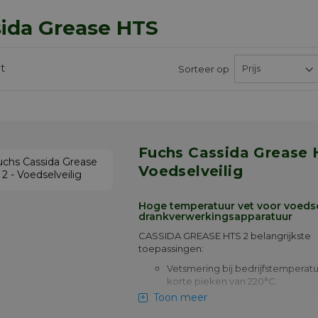
ida Grease HTS
t
Sorteer op
Fuchs Cassida Grease HTS 2 -
Voedselveilig
Hoge temperatuur vet voor voedse
drankverwerkingsapparatuur
CASSIDA GREASE HTS 2 belangrijkste
toepassingen:
Vetsmering bij bedrijfstemperatu
korte pieken van 220°C.
Toon meer
Glij- en rollagers voor de glij- en 