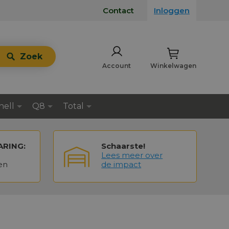
Contact
Inloggen
Zoek
Account
Winkelwagen
hell
Q8
Total
ARING:
Schaarste!
Lees meer over
en
de impact