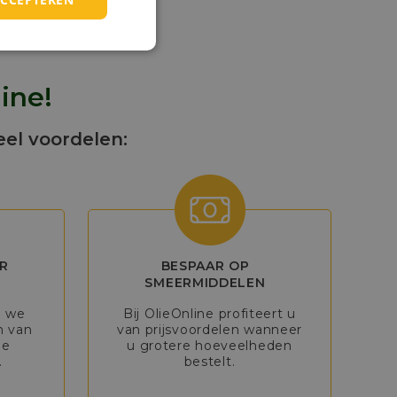
ine!
eel voordelen:
R
BESPAAR OP
SMEERMIDDELEN
n we
Bij OlieOnline profiteert u
n van
van prijsvoordelen wanneer
de
u grotere hoeveelheden
.
bestelt.