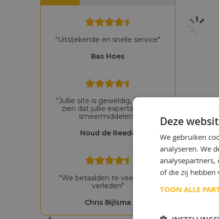
"Uitstekende en snelle service"
Bas Hoes
"Jullie site is geweldig, het laat
zien dat jullie experts zijn in
smeermiddelen!"
Deze websit
Noud de Reede
We gebruiken coo
analyseren. We de
analysepartners,
of die zij hebbe
"We betaalden te veel in het
verleden"
TOON ALLE PAR
Chris Bijlsma