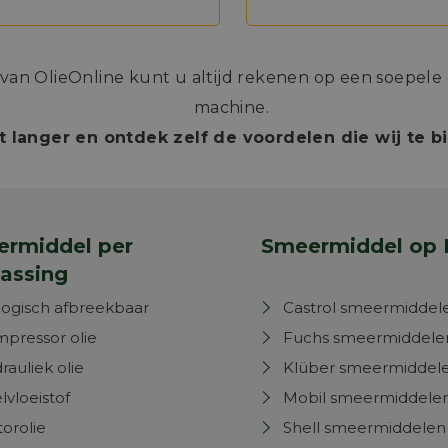
n OlieOnline kunt u altijd rekenen op een soepele e
machine.
t langer en ontdek zelf de voordelen die wij te 
rmiddel per
Smeermiddel op 
assing
logisch afbreekbaar
Castrol smeermiddel
pressor olie
Fuchs smeermiddele
rauliek olie
Klüber smeermiddel
lvloeistof
Mobil smeermiddele
orolie
Shell smeermiddelen