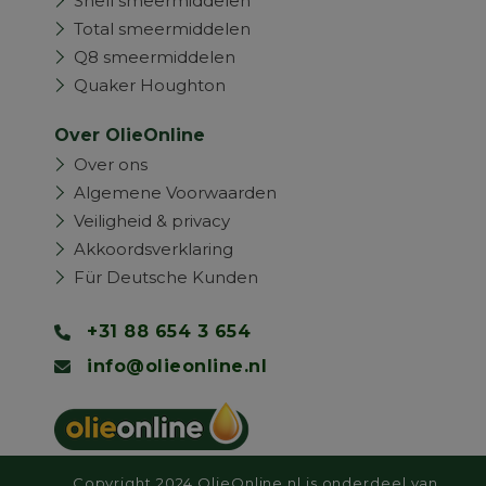
Shell smeermiddelen
Total smeermiddelen
Q8 smeermiddelen
Quaker Houghton
Over OlieOnline
Over ons
Algemene Voorwaarden
Veiligheid & privacy
Akkoordsverklaring
Für Deutsche Kunden
+31 88 654 3 654
info@olieonline.nl
Copyright 2024 OlieOnline.nl is onderdeel van