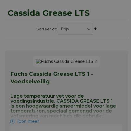
Cassida Grease LTS
Van
Sorteer op
hoog
naar
laag
sorteren
Fuchs Cassida Grease LTS 1 -
Voedselveilig
Lage temperatuur vet voor de
voedingsindustrie. CASSIDA GREASE LTS 1
is een hoogwaardig smeermiddel voor lage
temperaturen, speciaal gemengd voor de
vetsmering van machines die gebruikt
worden in de voedingsmiddelen- en
Toon meer
drankenverwerkende en
verpakkingsindustrie.