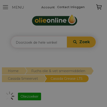
Contact
Inloggen
Account
Zoek
Home
Fuchs olie & vet smeermiddelen
Cassida Smeervet
Cassida Grease LTS
Oliezoeker