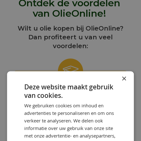
Ontdek de voordelen
van OlieOnline!
Wilt u olie kopen bij OlieOnline?
Dan profiteert u van veel
voordelen:
×
Deze website maakt gebruik
ONZE KENNIS IS UW KRACHT!
van cookies.
Bij OlieOnline hebben we een team
We gebruiken cookies om inhoud en
van gepassioneerde smeermiddelen-
advertenties te personaliseren en om ons
specialisten met uitgebreide kennis en
ervaring.
verkeer te analyseren. We delen ook
informatie over uw gebruik van onze site
met onze advertentie- en analysepartners,