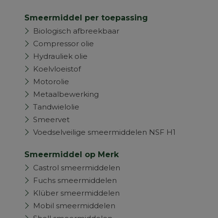
Smeermiddel per toepassing
Biologisch afbreekbaar
Compressor olie
Hydrauliek olie
Koelvloeistof
Motorolie
Metaalbewerking
Tandwielolie
Smeervet
Voedselveilige smeermiddelen NSF H1
Smeermiddel op Merk
Castrol smeermiddelen
Fuchs smeermiddelen
Klüber smeermiddelen
Mobil smeermiddelen