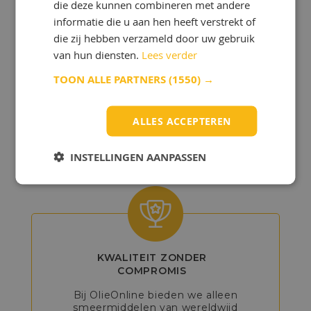
die deze kunnen combineren met andere
informatie die u aan hen heeft verstrekt of
die zij hebben verzameld door uw gebruik
van hun diensten.
Lees verder
GEDETAILLEERD
TOON ALLE PARTNERS
(1550) →
ADVIES
Onze experts helpen u bij het kiezen
ALLES ACCEPTEREN
van de beste producten, zodat u het
maximale uit uw voertuig of machine
kunt halen.
INSTELLINGEN AANPASSEN
KWALITEIT ZONDER
COMPROMIS
Bij OlieOnline bieden we alleen
smeermiddelen van wereldwijd