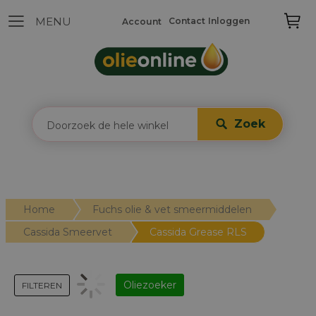
Contact
Inloggen
Account
Zoek
Home
Fuchs olie & vet smeermiddelen
Cassida Smeervet
Cassida Grease RLS
Oliezoeker
FILTEREN