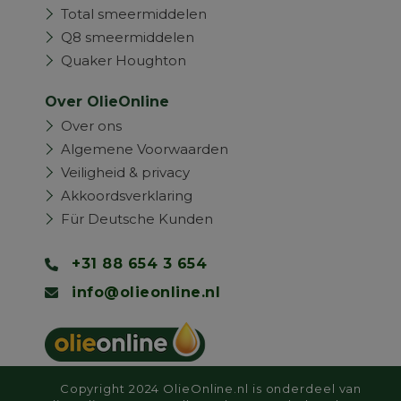
Total smeermiddelen
Q8 smeermiddelen
Quaker Houghton
Over OlieOnline
Over ons
Algemene Voorwaarden
Veiligheid & privacy
Akkoordsverklaring
Für Deutsche Kunden
+31 88 654 3 654
info@olieonline.nl
Copyright 2024 OlieOnline.nl is onderdeel van