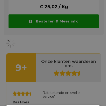
• Automatische, gecentraliseerde
smeersystemen
€ 25,02 / Kg
• Verpakkingsmachines met
geautomatiseerde olie-/vetsmeersystemen
Bestellen & Meer info
Meer info
Onze klanten waarderen
9+
ons
"Uitstekende en snelle
service"
Bas Hoes