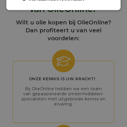
van OlieOnline!
Wilt u olie kopen bij OlieOnline?
Dan profiteert u van veel
voordelen:
ONZE KENNIS IS UW KRACHT!
Bij OlieOnline hebben we een team
van gepassioneerde smeermiddelen-
specialisten met uitgebreide kennis en
ervaring.