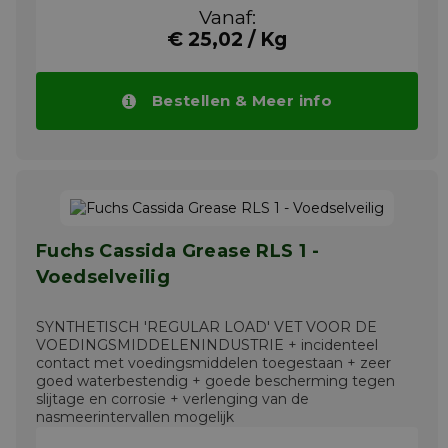
Verbindingen en koppelingen die
Vanaf:
openstaan voor de sfeer
€ 25,02 / Kg
Automatische, gecentraliseerde
smeersystemen
CASSIDA GREASE RLS 1 wordt
Bestellen & Meer info
aanbevolen voor centrale
smeersystemen van Lincoln.
CASSIDA GREASE RLS 2 is ook verkrijgbaar in
spuitvorm, FLT-productcode 7547.
CASSIDA GREASE RLS 00, 0, 1 en 2 zijn
speciaal ontwikkeld voor de vetsmering van
Fuchs Cassida Grease RLS 1 -
machines in de voedingsmiddelen- en
drankenverwerkende en
Voedselveilig
verpakkingsindustrie. Ze zijn gebaseerd op
een aluminium complex verdikkingsmiddel,
synthetische vloeistoffen en geselecteerde
SYNTHETISCH 'REGULAR LOAD' VET VOOR DE
VOEDINGSMIDDELENINDUSTRIE + incidenteel
additieven gekozen vanwege hun
contact met voedingsmiddelen toegestaan + zeer
vermogen om te voldoen aan de strenge
goed waterbestendig + goede bescherming tegen
eisen van de voedings- en drankenindustrie.
slijtage en corrosie + verlenging van de
Meer info
nasmeerintervallen mogelijk
Meer info