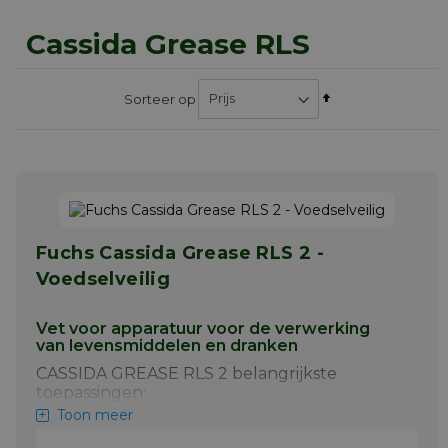
Cassida Grease RLS
Van
Sorteer op
hoog
naar
laag
sorteren
Fuchs Cassida Grease RLS 2 -
Voedselveilig
Vet voor apparatuur voor de verwerking
van levensmiddelen en dranken
CASSIDA GREASE RLS 2 belangrijkste
toepassingen:
Toon meer
Walselement en glijlagers