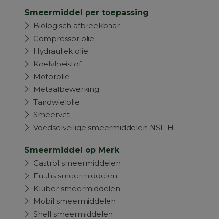
Smeermiddel per toepassing
Biologisch afbreekbaar
Compressor olie
Hydrauliek olie
Koelvloeistof
Motorolie
Metaalbewerking
Tandwielolie
Smeervet
Voedselveilige smeermiddelen NSF H1
Smeermiddel op Merk
Castrol smeermiddelen
Fuchs smeermiddelen
Klüber smeermiddelen
Mobil smeermiddelen
Shell smeermiddelen