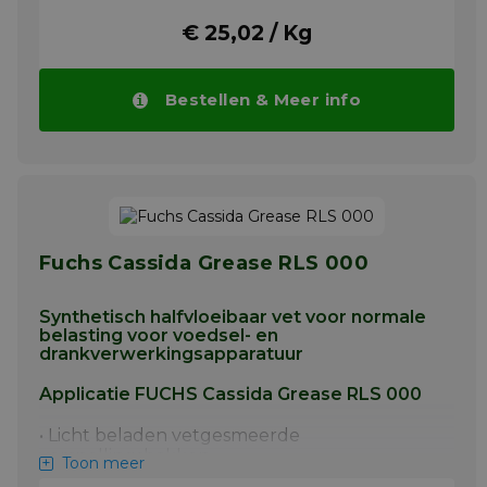
€ 25,02 / Kg
Bestellen & Meer info
Fuchs Cassida Grease RLS 000
Synthetisch halfvloeibaar vet voor normale
belasting voor voedsel- en
drankverwerkingsapparatuur
Applicatie FUCHS Cassida Grease RLS 000
• Licht beladen vetgesmeerde
versnellingsbakken
Toon meer