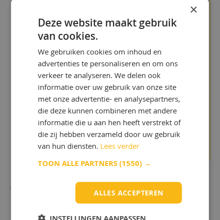
×
Deze website maakt gebruik
van cookies.
"Jullie site is geweldig, het
laat zien dat jullie experts
We gebruiken cookies om inhoud en
zijn in smeermiddelen!"
Noud de
advertenties te personaliseren en om ons
Reede
verkeer te analyseren. We delen ook
informatie over uw gebruik van onze site
met onze advertentie- en analysepartners,
die deze kunnen combineren met andere
"We betaalden te veel in het
informatie die u aan hen heeft verstrekt of
verleden"
die zij hebben verzameld door uw gebruik
Chris Bijlsma
van hun diensten.
Lees verder
TOON ALLE PARTNERS
(1550) →
ALLES ACCEPTEREN
Ontdek de voordelen
INSTELLINGEN AANPASSEN