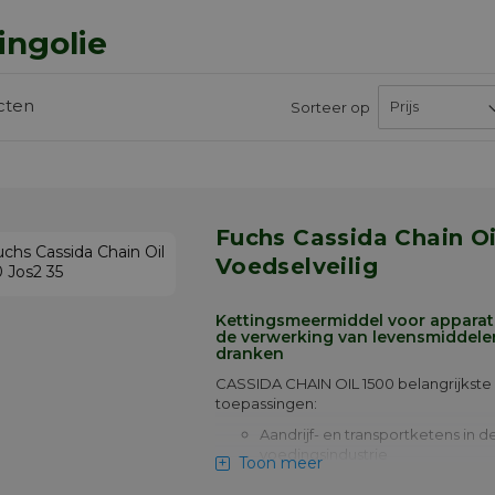
ingolie
cten
Sorteer op
Fuchs Cassida Chain Oil 1500 -
Voedselveilig
Kettingsmeermiddel voor apparat
de verwerking van levensmiddele
dranken
CASSIDA CHAIN OIL 1500 belangrijkste
toepassingen:
Aandrijf- en transportketens in d
voedingsindustrie
Toon meer
Ook bedoeld voor gebruik in ap