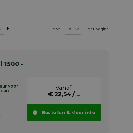
Van
Toon
per pagina
hoog
naar
laag
sorteren
uur voor
Vanaf:
n en
€ 22,54 / L
Bestellen & Meer info
e
paratuur