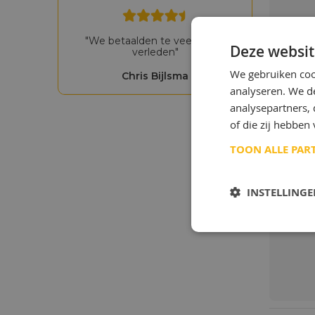
"We betaalden te veel in het
Deze websit
verleden"
We gebruiken coo
Chris Bijlsma
analyseren. We de
analysepartners,
of die zij hebbe
TOON ALLE PAR
INSTELLING