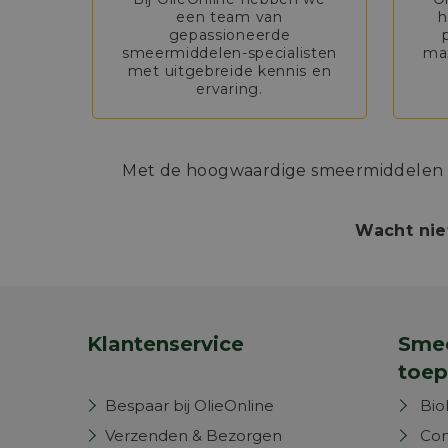
een team van
h
gepassioneerde
smeermiddelen-specialisten
max
met uitgebreide kennis en
ervaring.
Met de hoogwaardige smeermiddelen va
Wacht nie
Klantenservice
Smee
toep
Bespaar bij OlieOnline
Bio
Verzenden & Bezorgen
Com