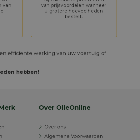
n van
van prijsvoordelen wanneer
de
u grotere hoeveelheden
.
bestelt.
n efficiënte werking van uw voertuig of
bieden hebben!
Merk
Over OlieOnline
en
Over ons
n
Algemene Voorwaarden