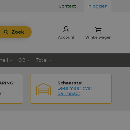
Contact
Inloggen
Zoek
Account
Winkelwagen
hell
Q8
Total
ARING:
Schaarste!
Lees meer over
en
de impact