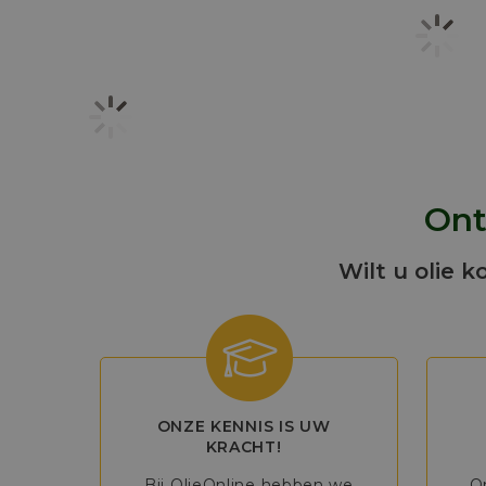
Ont
Wilt u olie k
ONZE KENNIS IS UW
KRACHT!
Bij OlieOnline hebben we
O