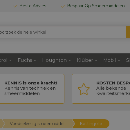
Beste Advies
Bespaar Op Smeermiddelen
trol
Fuchs
Houghton
Klüber
Mobil
S
KENNIS is onze kracht!
KOSTEN BESP
Kennis van techniek en
Alle bekende
smeermiddelen
kwaliteitsmerk
Voedselveilig smeermiddel
Kettingolie