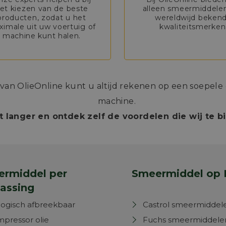
et kiezen van de beste
alleen smeermiddele
producten, zodat u het
wereldwijd beken
imale uit uw voertuig of
kwaliteitsmerken
machine kunt halen.
n OlieOnline kunt u altijd rekenen op een soepele e
machine.
t langer en ontdek zelf de voordelen die wij te 
rmiddel per
Smeermiddel op 
assing
logisch afbreekbaar
Castrol smeermiddel
pressor olie
Fuchs smeermiddele