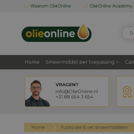
GA
Waarom OlieOnline
OlieOnline Academy
NAAR
DE
INHOUD
ZOEK
Home
Smeermiddel per toepassing
Cas
VRAGEN?
info@OlieOnline.nl
+31 88 654 3 654
Home
Fuchs olie & vet smeermiddelen