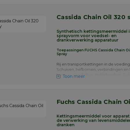
voor de productie van
voedselverpakkingen.
CASSIDA CHAIN OIL 1500 zijn volsynthet
Cassida Chain Oil 320 
hoogwaardige, slijtvaste kettingoliën d
zijn ontwikkeld voor gebruik in machin
Synthetisch kettingsmeermiddel 
worden gebruikt in de voedingsmidde
sprayvorm voor voedsel- en
drankenverwerkende en verpakkingsin
drankverwerking apparatuur
Ze zijn gebaseerd op een zorgvuldige 
synthetische vloeistoffen en geselect
Toepassingen FUCHS Cassida Chain Oi
additieven die zijn gekozen omdat ze
Spray
aan de strenge eisen van de voedings
en drankenindustrie.
Rij en transportkettingen in de voeding
Schuiven, hefbomen, verbindingen en 
Meer info
touwen, spindels en geleiderollen. O
Toon meer
voor gebruik in apparatuur voor de pr
voedselverpakking
Meer info
Fuchs Cassida Chain Oi
Kettingsmeermiddel voor apparat
de verwerking van levensmiddele
dranken