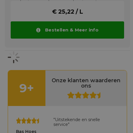
mechanismen en lagers en scharnierpunten
gebruikt in de voedingsmiddelenindustrie.
€ 25,22 / L
Meer info
Bestellen & Meer info
Onze klanten waarderen
9+
ons
"Uitstekende en snelle
service"
Bas Hoes