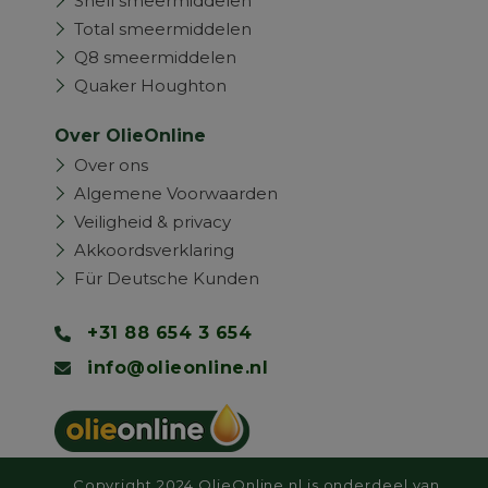
Shell smeermiddelen
Total smeermiddelen
Q8 smeermiddelen
Quaker Houghton
Over OlieOnline
Over ons
Algemene Voorwaarden
Veiligheid & privacy
Akkoordsverklaring
Für Deutsche Kunden
+31 88 654 3 654
info@olieonline.nl
Copyright 2024 OlieOnline.nl is onderdeel van