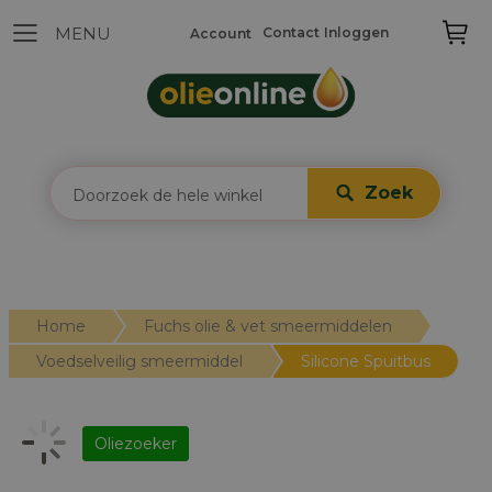
Contact
Inloggen
Account
Zoek
Home
Fuchs olie & vet smeermiddelen
Voedselveilig smeermiddel
Silicone Spuitbus
Oliezoeker