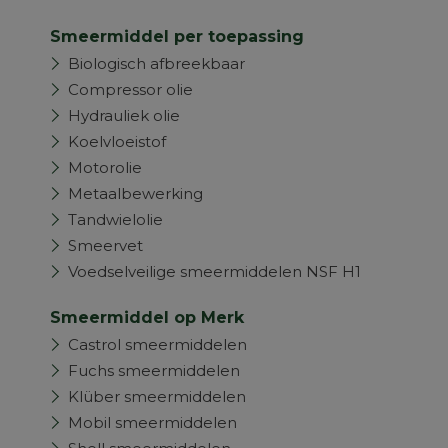
Smeermiddel per toepassing
Biologisch afbreekbaar
Compressor olie
Hydrauliek olie
Koelvloeistof
Motorolie
Metaalbewerking
Tandwielolie
Smeervet
Voedselveilige smeermiddelen NSF H1
Smeermiddel op Merk
Castrol smeermiddelen
Fuchs smeermiddelen
Klüber smeermiddelen
Mobil smeermiddelen