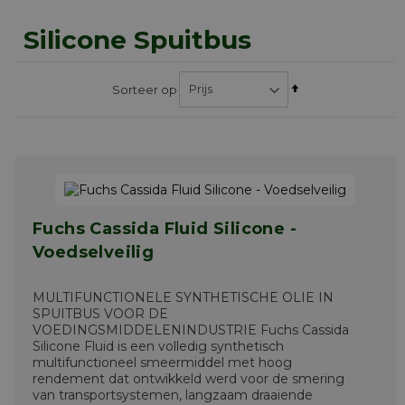
Silicone Spuitbus
Van
Sorteer op
hoog
naar
laag
sorteren
Fuchs Cassida Fluid Silicone -
Voedselveilig
MULTIFUNCTIONELE SYNTHETISCHE OLIE IN
SPUITBUS VOOR DE
VOEDINGSMIDDELENINDUSTRIE Fuchs Cassida
Silicone Fluid is een volledig synthetisch
multifunctioneel smeermiddel met hoog
rendement dat ontwikkeld werd voor de smering
van transportsystemen, langzaam draaiende