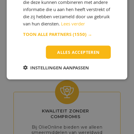
die deze kunnen combineren met andere
informatie die u aan hen heeft verstrekt of
die zij hebben verzameld door uw gebruik
van hun diensten.
Lees verder
GEDETAILLEERD
TOON ALLE PARTNERS
(1550) →
ADVIES
Onze experts helpen u bij het kiezen
ALLES ACCEPTEREN
van de beste producten, zodat u het
maximale uit uw voertuig of machine
kunt halen.
INSTELLINGEN AANPASSEN
KWALITEIT ZONDER
COMPROMIS
Bij OlieOnline bieden we alleen
smeermiddelen van wereldwijd