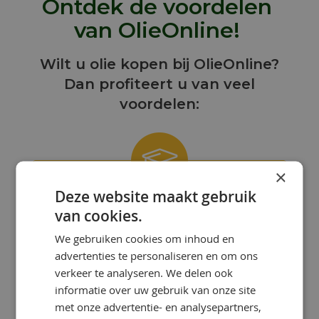
Ontdek de voordelen
van OlieOnline!
Wilt u olie kopen bij OlieOnline?
Dan profiteert u van veel
voordelen:
×
Deze website maakt gebruik
ONZE KENNIS IS UW KRACHT!
van cookies.
Bij OlieOnline hebben we een team
We gebruiken cookies om inhoud en
van gepassioneerde smeermiddelen-
advertenties te personaliseren en om ons
specialisten met uitgebreide kennis en
ervaring.
verkeer te analyseren. We delen ook
informatie over uw gebruik van onze site
met onze advertentie- en analysepartners,