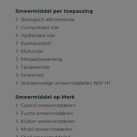
Smeermiddel per toepassing
Biologisch afbreekbaar
Compressor olie
Hydrauliek olie
Koelvloeistof
Motorolie
Metaalbewerking
Tandwielolie
Smeervet
Voedselveilige smeermiddelen NSF H1
Smeermiddel op Merk
Castrol smeermiddelen
Fuchs smeermiddelen
Klüber smeermiddelen
Mobil smeermiddelen