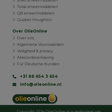
Shell smeermiddelen
Total smeermiddelen
Q8 smeermiddelen
Quaker Houghton
Over OlieOnline
Over ons
Algemene Voorwaarden
Veiligheid & privacy
Akkoordsverklaring
Für Deutsche Kunden
+31 88 654 3 654
info@olieonline.nl
Copyright 2024 OlieOnline.nl is onderdeel van