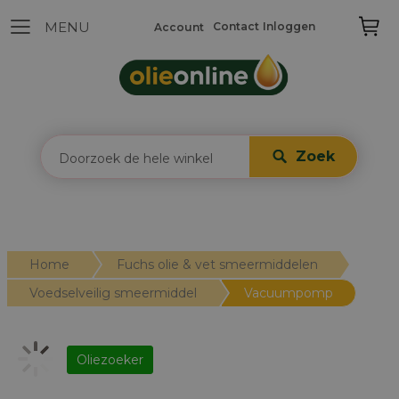
Contact
Inloggen
Account
Zoek
Home
Fuchs olie & vet smeermiddelen
Voedselveilig smeermiddel
Vacuumpomp
Oliezoeker