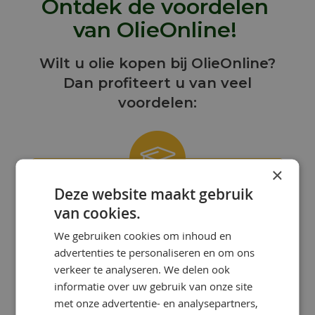
Ontdek de voordelen
van OlieOnline!
Wilt u olie kopen bij OlieOnline?
Dan profiteert u van veel
voordelen:
×
Deze website maakt gebruik
ONZE KENNIS IS UW KRACHT!
van cookies.
Bij OlieOnline hebben we een team
We gebruiken cookies om inhoud en
van gepassioneerde smeermiddelen-
advertenties te personaliseren en om ons
specialisten met uitgebreide kennis en
ervaring.
verkeer te analyseren. We delen ook
informatie over uw gebruik van onze site
met onze advertentie- en analysepartners,