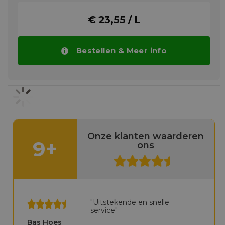
vacuüm produceren
€ 23,55 / L
CASSIDA FLUID VP 68 en 100 zijn
hoogwaardige vloeistoffen die speciaal zijn
ontwikkeld voor gebruik in vacuümpompen
die worden gebruikt in de
Bestellen & Meer info
voedingsmiddelen- en drankenverwerkende
en verpakkingsindustrie. Ze zijn gebaseerd
op een zorgvuldige mix van synthetische
vloeistoffen en geselecteerde additieven die
zijn gekozen vanwege hun vermogen om te
voldoen aan de strenge eisen van de
voedingsmiddelen- en drankenindustrie.
Meer info
Onze klanten waarderen
9+
ons
"Uitstekende en snelle
service"
Bas Hoes