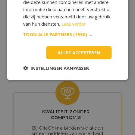
die deze kunnen combineren met andere
informatie die u aan hen heeft verstrekt of
die zij hebben verzameld door uw gebruik
van hun diensten.
Lees verder
GEDETAILLEERD
TOON ALLE PARTNERS
(1550) →
ADVIES
Onze experts helpen u bij het kiezen
ALLES ACCEPTEREN
van de beste producten, zodat u het
maximale uit uw voertuig of machine
kunt halen.
INSTELLINGEN AANPASSEN
KWALITEIT ZONDER
COMPROMIS
Bij OlieOnline bieden we alleen
smeermiddelen van wereldwijd