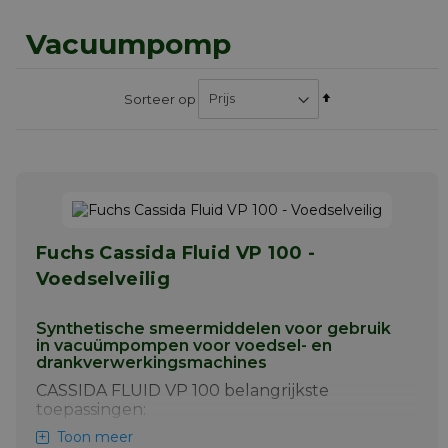
Vacuumpomp
Van
Sorteer op
hoog
naar
laag
sorteren
Fuchs Cassida Fluid VP 100 -
Voedselveilig
Synthetische smeermiddelen voor gebruik
in vacuümpompen voor voedsel- en
drankverwerkingsmachines
CASSIDA FLUID VP 100 belangrijkste
toepassingen:
Toon meer
Vacuümpompen die een middelgroot