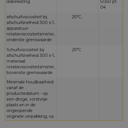
lasbelasting
51350 pt.
04
afschuifviscositeit bij
25°C,
4
afschuifsnelheid 300 s-1,
apparatuur:
rotatieviscositeitsmeter,
onderste grenswaarde
Schuifviscositeit bij
25°C
1
afschuifsnelheid 300 s-1,
materiaal:
rotatieviscositeitsmeter,
bovenste grenswaarde
Minimale houdbaarheid
3
vanaf de
productiedatum - op
een droge, vorstvrije
plaats en in de
ongeopende
originele verpakking, ca.