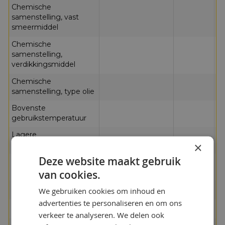
Chemische
va
samenstelling, vast
s
smeermiddel
Chemische
ca
samenstelling,
c
verdikkingsmiddel
Chemische
mi
samenstelling, type olie
Bovenste
15
gebruikstemperatuur
°
Lagere
-1
×
bedrijfstemperatuur
Deze website maakt gebruik
Kleurruimte
b
van cookies.
Textuur
h
We gebruiken cookies om inhoud en
advertenties te personaliseren en om ons
Textuur
ve
verkeer te analyseren. We delen ook