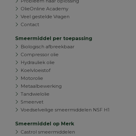
Probleem naar oplossing
OlieOnline Academy
Veel gestelde Vragen
Contact
Smeermiddel per toepassing
Biologisch afbreekbaar
Compressor olie
Hydrauliek olie
Koelvloeistof
Motorolie
Metaalbewerking
Tandwielolie
Smeervet
Voedselveilige smeermiddelen NSF H1
Smeermiddel op Merk
Castrol smeermiddelen