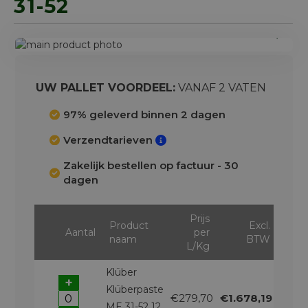
31-52
Ga
naar
Ga
het
naar
einde
het
UW PALLET VOORDEEL:
VANAF 2 VATEN
van
begin
de
van
97% geleverd binnen 2 dagen
afbeeldingen-
de
Verzendtarieven
gallerij
afbeeldingen-
gallerij
Zakelijk bestellen op factuur - 30
dagen
Prijs
Product
Excl.
Aantal
per
naam
BTW
L/Kg
Klüber
+
Klüberpaste
€279,70
€1.678,19
ME 31-52 12