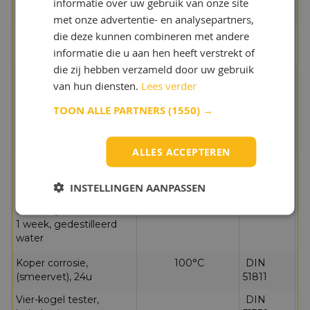
informatie over uw gebruik van onze site
Bewerkte penetratie,
25 °C
DIN ISO
2
onderste grenswaarde
2137
met onze advertentie- en analysepartners,
die deze kunnen combineren met andere
Bewerkte penetratie,
25 °C
DIN ISO
2
informatie die u aan hen heeft verstrekt of
bovenste grenswaarde
2137
die zij hebben verzameld door uw gebruik
Kinematische viscositeit
40 °C
DIN
ca
van hun diensten.
Lees verder
van de basisolie,
51562 pt.
01/ASTM
TOON ALLE PARTNERS
(1550) →
D-
445/ASTM
D 7042
ALLES ACCEPTEREN
Corrosieremmende
DIN
<=
eigenschappen van
51802
co
INSTELLINGEN AANPASSEN
smeervetten, (SKF-
EMCOR), testduur:
1 week, gedestilleerd
water
Koper corrosie,
100°C
DIN
1 
(smeervet), 24u
51811
co
Vier-kogel tester,
DIN
>