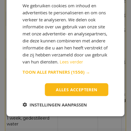
Bewerkte penetratie,
25°C
DIN ISO
280
We gebruiken cookies om inhoud en
onderste grenswaarde
2137
advertenties te personaliseren en om ons
Bewerkte penetratie,
25°C
DIN ISO
310
verkeer te analyseren. We delen ook
bovenste grenswaarde
2137
informatie over uw gebruik van onze site
Schuifviscositeit bij
5 5
met onze advertentie- en analysepartners,
25°C, afschuifsnelheid
die deze kunnen combineren met andere
300 s-1, apparatuur:
informatie die u aan hen heeft verstrekt of
rotatieviscositeitsmeter,
bovenste grenswaarde
die zij hebben verzameld door uw gebruik
van hun diensten.
Lees verder
Schuifviscositeit bij 25
3 0
°C, afschuifsnelheid 300
TOON ALLE PARTNERS
(1550) →
s-1, apparatuur:
rotatieviscositeitsmeter,
onderste grenswaarde
ALLES ACCEPTEREN
Corrosieremmende
DIN
<= 
eigenschappen van
51802
deg
INSTELLINGEN AANPASSEN
smeervetten, (SKF-
EMCOR), testduur:
1 week, gedestilleerd
water