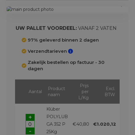
Ga
naar
Ga
het
naar
einde
het
UW PALLET VOORDEEL:
VANAF 2 VATEN
van
begin
de
van
97% geleverd binnen 2 dagen
afbeeldingen-
de
Verzendtarieven
gallerij
afbeeldingen-
gallerij
Zakelijk bestellen op factuur - 30
dagen
Prijs
Product
Excl.
Aantal
per
naam
BTW
L/Kg
Klüber
+
POLYLUB
€40,80
€1.020,12
GA 352 P
-
25Kg