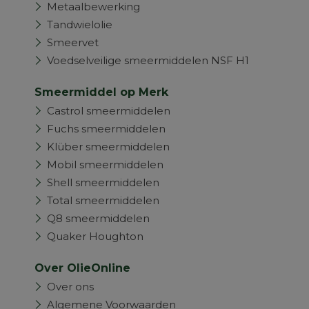
Metaalbewerking
Tandwielolie
Smeervet
Voedselveilige smeermiddelen NSF H1
Smeermiddel op Merk
Castrol smeermiddelen
Fuchs smeermiddelen
Klüber smeermiddelen
Mobil smeermiddelen
Shell smeermiddelen
Total smeermiddelen
Q8 smeermiddelen
Quaker Houghton
Over OlieOnline
Over ons
Algemene Voorwaarden