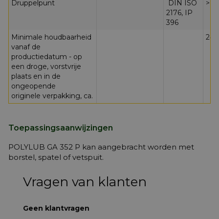
Druppelpunt
DIN ISO
>= 
2176, IP
396
Minimale houdbaarheid
24 
vanaf de
productiedatum - op
een droge, vorstvrije
plaats en in de
ongeopende
originele verpakking, ca.
Toepassingsaanwijzingen
POLYLUB GA 352 P kan aangebracht worden met
borstel, spatel of vetspuit.
Vragen van klanten
Geen klantvragen