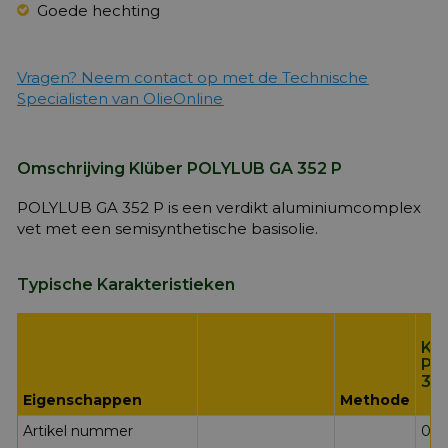
Goede hechting
Vragen? Neem contact op met de Technische
Specialisten van OlieOnline
Omschrijving Klüber POLYLUB GA 352 P
POLYLUB GA 352 P is een verdikt aluminiumcomplex
vet met een semisynthetische basisolie.
Typische Karakteristieken
Kl
PO
35
Eigenschappen
Methode
Artikel nummer
09