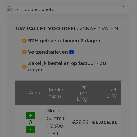
Ga
naar
Ga
het
naar
einde
het
UW PALLET VOORDEEL:
VANAF 2 VATEN
van
begin
de
van
97% geleverd binnen 2 dagen
afbeeldingen-
de
Verzendtarieven
gallerij
afbeeldingen-
gallerij
Zakelijk bestellen op factuur - 30
dagen
Prijs
Product
Excl.
Aantal
per
naam
BTW
L/Kg
Klüber
+
Summit
€28,89
€6.008,96
FG 300
-
208 L