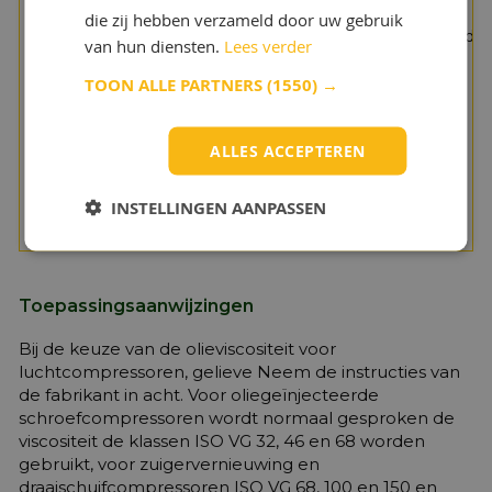
Minimale
60
die zij hebben verzameld door uw gebruik
houdbaarheid
maande
van hun diensten.
Lees verder
vanaf de datum
van
TOON ALLE PARTNERS
(1550) →
vervaardiging -
op een droge,
vorstvrije plaats
ALLES ACCEPTEREN
en in
de ongeopende
INSTELLINGEN AANPASSEN
originele
container, ca.
Toepassingsaanwijzingen
Bij de keuze van de olieviscositeit voor
luchtcompressoren, gelieve Neem de instructies van
de fabrikant in acht. Voor oliegeïnjecteerde
schroefcompressoren wordt normaal gesproken de
viscositeit de klassen ISO VG 32, 46 en 68 worden
gebruikt, voor zuigervernieuwing en
draaischuifcompressoren ISO VG 68, 100 en 150 en