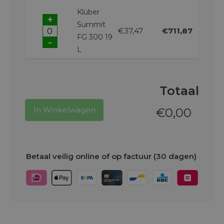
Klüber
+
Summit
€37,47
€711,87
FG 300 19
-
L
Totaal
In Winkelwagen
€
0,00
Betaal veilig online of op factuur (30 dagen)