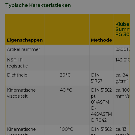
Typische Karakteristieken
Klüber
Summit
FG 300
Eigenschappen
Methode
Artikel nummer
050010
NSF-H1
143 610
registratie
Dichtheid
20°C
DIN
ca. 84
51757
g/cm³
Kinematische
40 °C
DIN 51562
ca. 100
viscositeit
pt.
mm²/s
01/ASTM
D-
445/ASTM
D 7042
Kinematische
100°C
DIN 51562
ca. 13