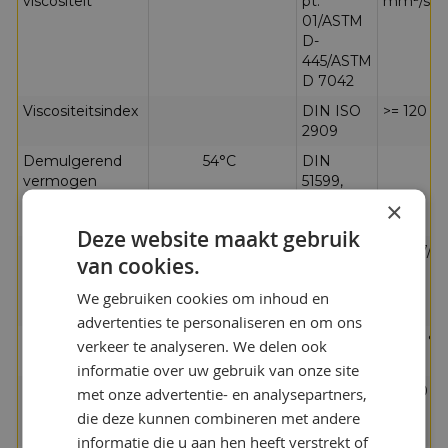
viscositeit
pt.
mm²/s
01/ASTM
D-
445/ASTM
D 7042
Viscositeitsindex
DIN ISO
>= 120
2909
Demulgerend
54°C
DIN
vermogen
51599,
ASTM D
×
1401
Deze website maakt gebruik
Demulgerend
82 °C
DIN ISO
40/37/3
van cookies.
vermogen
6614,
ml
ASTM D
We gebruiken cookies om inhoud en
1401
advertenties te personaliseren en om ons
Gietpunt
DIN ISO
<= -45 °C
verkeer te analyseren. We delen ook
3016
informatie over uw gebruik van onze site
Flitspunt,
DIN EN
>= 250 °
met onze advertentie- en analysepartners,
Cleveland,
ISO 2592
die deze kunnen combineren met andere
openluchttoestel
informatie die u aan hen heeft verstrekt of