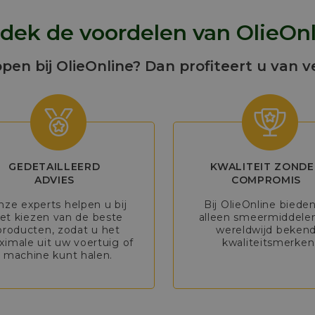
dek de voordelen van OlieOnl
open bij OlieOnline? Dan profiteert u van v
GEDETAILLEERD
KWALITEIT ZONDE
ADVIES
COMPROMIS
nze experts helpen u bij
Bij OlieOnline biede
et kiezen van de beste
alleen smeermiddele
producten, zodat u het
wereldwijd beken
imale uit uw voertuig of
kwaliteitsmerken
machine kunt halen.