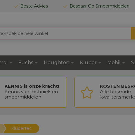
Beste Advies
Bespaar Op Smeermiddelen
trol
Fuchs
Houghton
Klüber
Mobil
S
KENNIS is onze kracht!
KOSTEN BESP
Kennis van techniek en
Alle bekende
smeermiddelen
kwaliteitsmerk
Klübertec