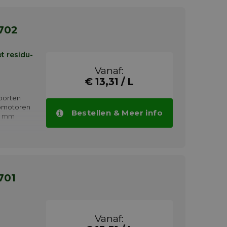
ta's),
al.
-702
t residu-
Vanaf:
€ 13,31 / L
oorten
romotoren
Bestellen & Meer info
,5 mm
en extra
talen,
eringen;
701
en van
eksels
Vanaf: