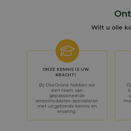
Ont
Wilt u olie k
ONZE KENNIS IS UW
KRACHT!
Bij OlieOnline hebben we
O
een team van
h
gepassioneerde
smeermiddelen-specialisten
max
met uitgebreide kennis en
ervaring.