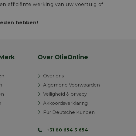
n efficiënte werking van uw voertuig of
bieden hebben!
Merk
Over OlieOnline
en
Over ons
n
Algemene Voorwaarden
en
Veiligheid & privacy
n
Akkoordsverklaring
Für Deutsche Kunden
+31 88 654 3 654