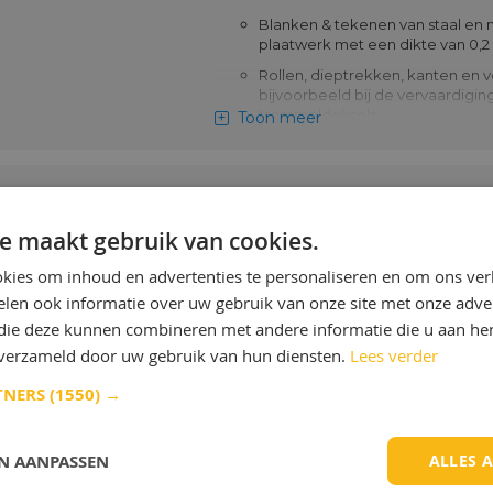
Blanken & tekenen van staal en 
plaatwerk met een dikte van 0,2
Rollen, dieptrekken, kanten en 
bijvoorbeeld bij de vervaardigin
trommeldeksels
Toon meer
Behoud van stalen onderdelen, bi
remonderdelen
Corrosiebescherming van
Klüber Klübertec CM 2
assemblageonderdelen
e maakt gebruik van cookies.
Meer info
Metaalbewerkingsolie geregistree
kies om inhoud en advertenties te personaliseren en om ons ver
NSF H1
len ook informatie over uw gebruik van onze site met onze adver
Toepassing Klüber Klübertec CM 2-00
 die deze kunnen combineren met andere informatie die u aan hen
n verzameld door uw gebruik van hun diensten.
Lees verder
Basis toepassingen van Klübertec CM 2-
eenvoudige metaalbewerkingsprocesse
TNERS
(1550) →
pons- of lichtvormprocessen - waarbij 
NSF-H1 geregistreerd product nodig is.
Toon meer
voorbeelden van gebruik zijn: Dieptre
EN AANPASSEN
ALLES 
aluminiumfolie verpakkingen voor de
voedselverwerkende of farmaceutisc