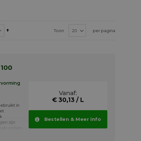
Van
Toon
per pagina
hoog
naar
laag
sorteren
-100
rvorming
Vanaf:
0
€ 30,13 / L
ebruikt in
et
ik
Bestellen & Meer info
en zijn:
oals walsen
ities,
uminium of