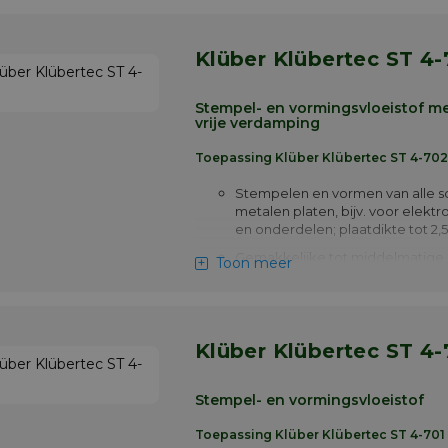
aluminiumlegeringen (zie toepassingsno
non-ferro metalen, staal of roestvast sta
Klüber Klübertec ST 4
Meer info
Stempel- en vormingsvloeistof me
vrije verdamping
Toepassing Klüber Klübertec ST 4-702
Stempelen en vormen van alle s
metalen platen, bijv. voor elekt
en onderdelen; plaatdikte tot 2
Gemakkelijke tot middelmatige
Toon meer
vormprocessen, vooral als er ge
reinigingsstappen zijn.
Stempelen en fijnmaken van me
zoals aluminium en aluminiumleg
Klüber Klübertec ST 4-
non-ferrometalen; staalsoorten
Tekenen, rollen, kanten en vouw
Stempel- en vormingsvloeistof
bijvoorbeeld vaten en trommeld
Meer info
Toepassing Klüber Klübertec ST 4-701