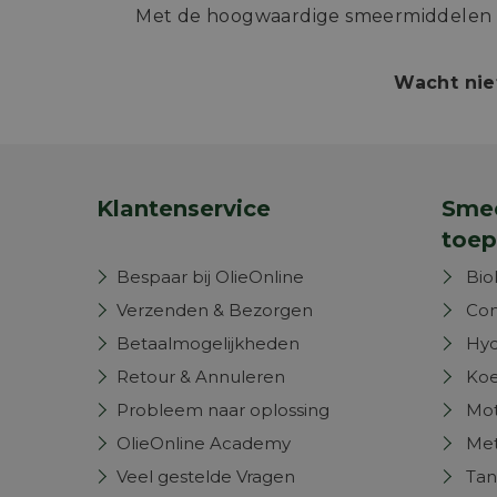
Met de hoogwaardige smeermiddelen va
Wacht nie
Klantenservice
Smee
toep
Bespaar bij OlieOnline
Bio
Verzenden & Bezorgen
Com
Betaalmogelijkheden
Hyd
Retour & Annuleren
Koe
Probleem naar oplossing
Mot
OlieOnline Academy
Met
Veel gestelde Vragen
Tan