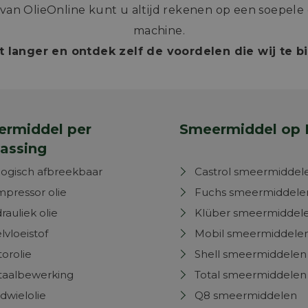
n OlieOnline kunt u altijd rekenen op een soepele e
machine.
t langer en ontdek zelf de voordelen die wij te 
rmiddel per
Smeermiddel op 
assing
logisch afbreekbaar
Castrol smeermiddel
pressor olie
Fuchs smeermiddele
rauliek olie
Klüber smeermiddel
lvloeistof
Mobil smeermiddele
orolie
Shell smeermiddelen
aalbewerking
Total smeermiddelen
dwielolie
Q8 smeermiddelen