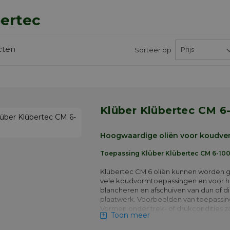
ertec
cten
Sorteer op
Klüber Klübertec CM 6
Hoogwaardige oliën voor koudve
Toepassing Klüber Klübertec CM 6-10
Klübertec CM 6 oliën kunnen worden g
vele koudvormtoepassingen en voor h
blancheren en afschuiven van dun of d
plaatwerk. Voorbeelden van toepassing
Vormen onder trek- of drukcondities z
Toon meer
of dieptrekken; Vormen onder buigcond
hydrovormen; Precisieblanking van al