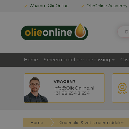
GA
Waarom OlieOnline
OlieOnline Academy
NAAR
DE
INHOUD
ZOEK
Home
Smeermiddel per toepassing
Cas
VRAGEN?
info@OlieOnline.nl
+31 88 654 3 654
Home
Klüber olie & vet smeermiddelen