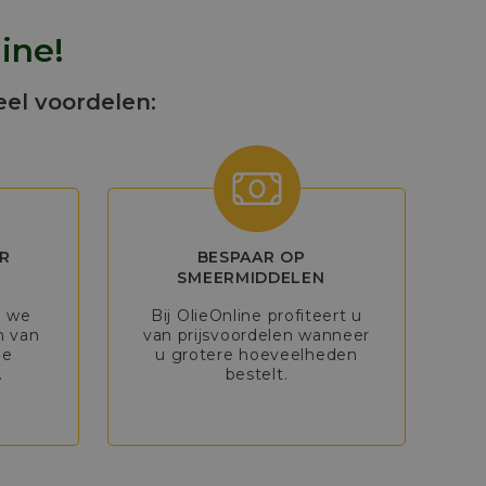
ine!
eel voordelen:
R
BESPAAR OP
SMEERMIDDELEN
n we
Bij OlieOnline profiteert u
n van
van prijsvoordelen wanneer
de
u grotere hoeveelheden
.
bestelt.