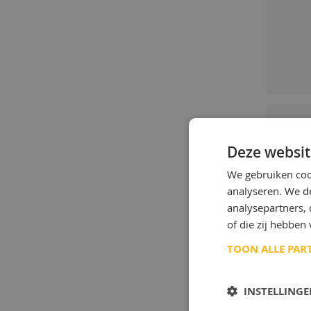
Deze websit
We gebruiken coo
analyseren. We de
analysepartners,
of die zij hebbe
TOON ALLE PAR
INSTELLING