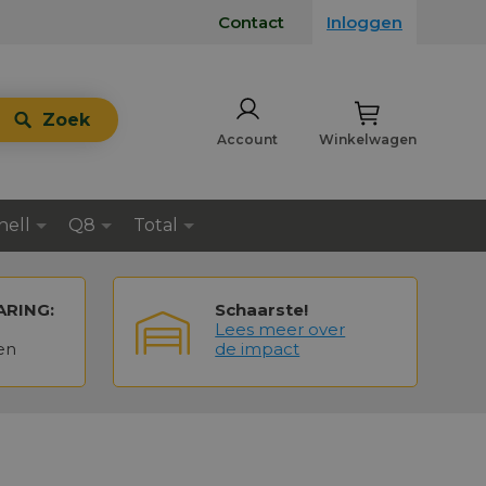
Contact
Inloggen
Zoek
Account
Winkelwagen
hell
Q8
Total
ARING:
Schaarste!
Lees meer over
en
de impact