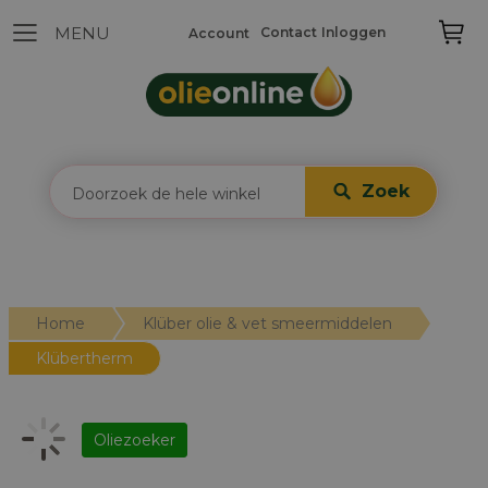
Contact
Inloggen
Account
Zoek
Home
Klüber olie & vet smeermiddelen
Klübertherm
Oliezoeker