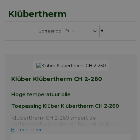
Klübertherm
Van
Sorteer op
hoog
naar
laag
sorteren
Klüber Klübertherm CH 2-260
Hoge temperatuur olie
Toepassing Klüber Klübertherm CH 2-260
Klübertherm CH 2-260 smeert de
kettingen/staalbanden en kettingtapijt in
continue houtpersen die gebruikt worden
Toon meer
voor de productie van partikel-, MDF-, HDF-,