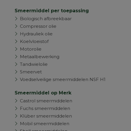
Smeermiddel per toepassing
Biologisch afbreekbaar
Compressor olie
Hydrauliek olie
Koelvloeistof
Motorolie
Metaalbewerking
Tandwielolie
Smeervet
Voedselveilige smeermiddelen NSF H1
Smeermiddel op Merk
Castrol smeermiddelen
Fuchs smeermiddelen
Klüber smeermiddelen
Mobil smeermiddelen