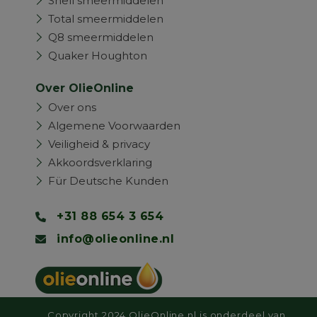
Shell smeermiddelen
Total smeermiddelen
Q8 smeermiddelen
Quaker Houghton
Over OlieOnline
Over ons
Algemene Voorwaarden
Veiligheid & privacy
Akkoordsverklaring
Für Deutsche Kunden
+31 88 654 3 654
info@olieonline.nl
Copyright 2024 OlieOnline.nl is onderdeel van