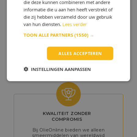
die deze kunnen combineren met andere
informatie die u aan hen heeft verstrekt of
die zij hebben verzameld door uw gebruik
van hun diensten.
Lees verder
GEDETAILLEERD
TOON ALLE PARTNERS
(1550) →
ADVIES
Onze experts helpen u bij het kiezen
ALLES ACCEPTEREN
van de beste producten, zodat u het
maximale uit uw voertuig of machine
kunt halen.
INSTELLINGEN AANPASSEN
KWALITEIT ZONDER
COMPROMIS
Bij OlieOnline bieden we alleen
smeermiddelen van wereldwijd