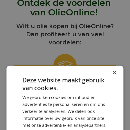
Ontdek de voordelen
van OlieOnline!
Wilt u olie kopen bij OlieOnline?
Dan profiteert u van veel
voordelen:
×
Deze website maakt gebruik
ONZE KENNIS IS UW KRACHT!
van cookies.
Bij OlieOnline hebben we een team
We gebruiken cookies om inhoud en
van gepassioneerde smeermiddelen-
advertenties te personaliseren en om ons
specialisten met uitgebreide kennis en
ervaring.
verkeer te analyseren. We delen ook
informatie over uw gebruik van onze site
met onze advertentie- en analysepartners,