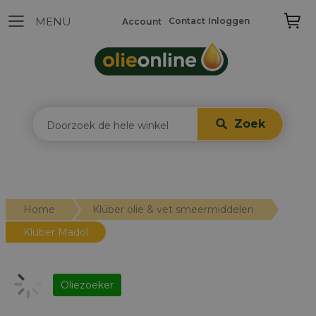
Contact
Inloggen
Account
Zoek
Home
Klüber olie & vet smeermiddelen
Klüber Madol
Oliezoeker