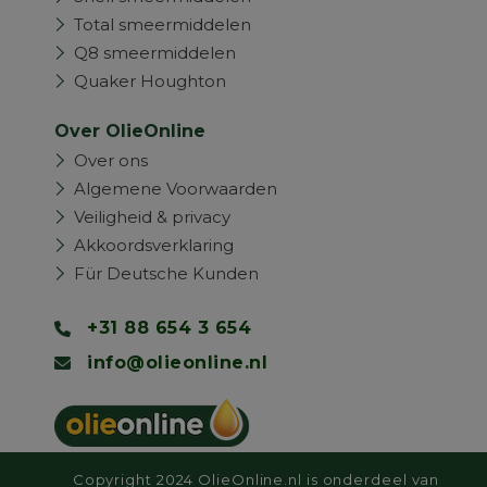
Total smeermiddelen
Q8 smeermiddelen
Quaker Houghton
Over OlieOnline
Over ons
Algemene Voorwaarden
Veiligheid & privacy
Akkoordsverklaring
Für Deutsche Kunden
+31 88 654 3 654
info@olieonline.nl
Copyright 2024 OlieOnline.nl is onderdeel van