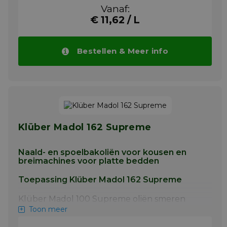
en vlakbedbreimachines. Klüber Madol 100
Vanaf:
Supreme oliën zijn verkrijgbaar in de
€ 11,62 / L
viscositeitsgraad rangen ISO VG 22, 32 en 46
en kan daarom worden gebruikt voor
kousenband en vlakbedbreimachines. Let op
de de aanbevelingen van de
Bestellen & Meer info
machinefabrikant inzake viscositeit. De oliën
worden getest en goedgekeurd door
toonaangevende breimachines. Fabrikanten.
Meer info
Klüber Madol 162 Supreme
Naald- en spoelbakoliën voor kousen en
breimachines voor platte bedden
Toepassing Klüber Madol 162 Supreme
Klüber Madol 100 Supreme oliën smeren
naalden, zinkers, koppelingen, naaldnokken,
Toon meer
cilinders en cilinderlagers van kousenband