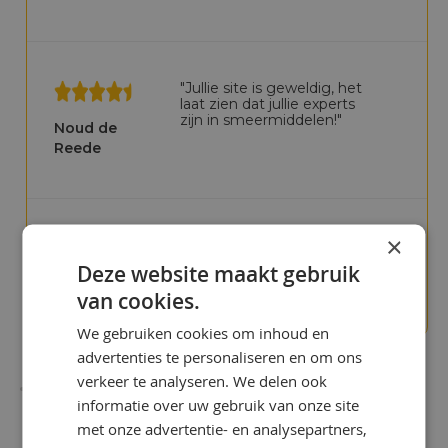
"Jullie site is geweldig, het
laat zien dat jullie experts
zijn in smeermiddelen!"
Noud de
Reede
×
"We betaalden te veel in het
verleden"
Deze website maakt gebruik
Chris Bijlsma
van cookies.
We gebruiken cookies om inhoud en
advertenties te personaliseren en om ons
verkeer te analyseren. We delen ook
informatie over uw gebruik van onze site
met onze advertentie- en analysepartners,