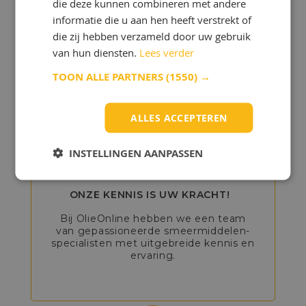
Ontdek de voordelen
die deze kunnen combineren met andere
informatie die u aan hen heeft verstrekt of
van OlieOnline!
die zij hebben verzameld door uw gebruik
van hun diensten.
Lees verder
Wilt u olie kopen bij OlieOnline?
TOON ALLE PARTNERS
(1550) →
Dan profiteert u van veel
voordelen:
ALLES ACCEPTEREN
INSTELLINGEN AANPASSEN
ONZE KENNIS IS UW KRACHT!
Bij OlieOnline hebben we een team
van gepassioneerde smeermiddelen-
specialisten met uitgebreide kennis en
ervaring.