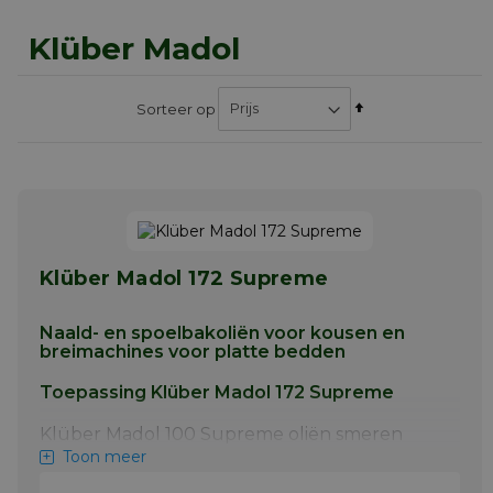
Klüber Madol
Van
Sorteer op
hoog
naar
laag
sorteren
Klüber Madol 172 Supreme
Naald- en spoelbakoliën voor kousen en
breimachines voor platte bedden
Toepassing Klüber Madol 172 Supreme
Klüber Madol 100 Supreme oliën smeren
naalden, zinkers, koppelingen, naaldnokken,
Toon meer
cilinders en cilinderlagers van kousenband