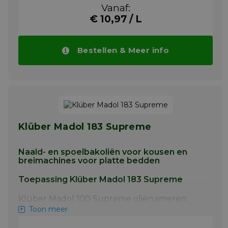
en vlakbedbreimachines. Klüber Madol 100
Vanaf:
Supreme oliën zijn verkrijgbaar in de
€ 10,97 / L
viscositeitsgraad rangen ISO VG 22, 32 en 46
en kan daarom worden gebruikt voor
kousenband en vlakbedbreimachines. Let op
de de aanbevelingen van de
Bestellen & Meer info
machinefabrikant inzake viscositeit. De oliën
worden getest en goedgekeurd door
toonaangevende breimachines. Fabrikanten.
Meer info
Klüber Madol 183 Supreme
Naald- en spoelbakoliën voor kousen en
breimachines voor platte bedden
Toepassing Klüber Madol 183 Supreme
Klüber Madol 100 Supreme oliën smeren
naalden, zinkers, koppelingen, naaldnokken,
Toon meer
cilinders en cilinderlagers van kousenband
en vlakbedbreimachines. Klüber Madol 100