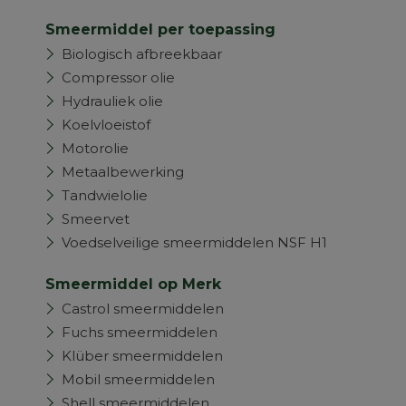
Smeermiddel per toepassing
Biologisch afbreekbaar
Compressor olie
Hydrauliek olie
Koelvloeistof
Motorolie
Metaalbewerking
Tandwielolie
Smeervet
Voedselveilige smeermiddelen NSF H1
Smeermiddel op Merk
Castrol smeermiddelen
Fuchs smeermiddelen
Klüber smeermiddelen
Mobil smeermiddelen
Shell smeermiddelen