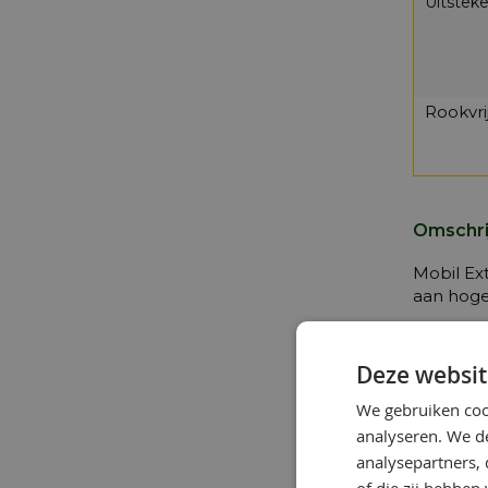
Uitstek
Rookvrij
Omschrij
Mobil Ex
aan hoge
Specific
Deze websit
API T
We gebruiken coo
analyseren. We de
ISO-L
analysepartners,
JASO 