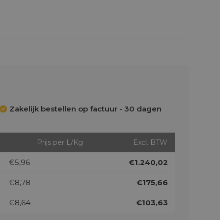
Zakelijk bestellen op factuur - 30 dagen
Prijs per L/Kg
Excl. BTW
€5,96
€1.240,02
€8,78
€175,66
€8,64
€103,63