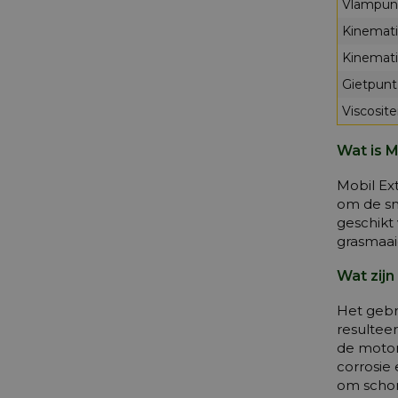
Vlampunt
Kinemati
Kinemati
Gietpunt
Viscosite
Wat is M
Mobil Ex
om de sm
geschikt
grasmaai
Wat zijn
Het gebr
resultee
de motor
corrosie
om schon