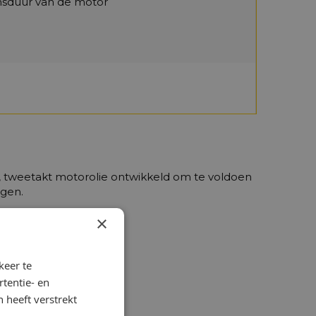
nsduur van de motor
je, tweetakt motorolie ontwikkeld om te voldoen
agen.
×
keer te
tentie- en
 heeft verstrekt