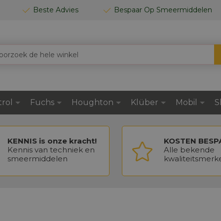
Beste Advies
Bespaar Op Smeermiddelen
trol
Fuchs
Houghton
Klüber
Mobil
S
KENNIS is onze kracht!
KOSTEN BESP
Kennis van techniek en
Alle bekende
smeermiddelen
kwaliteitsmerk