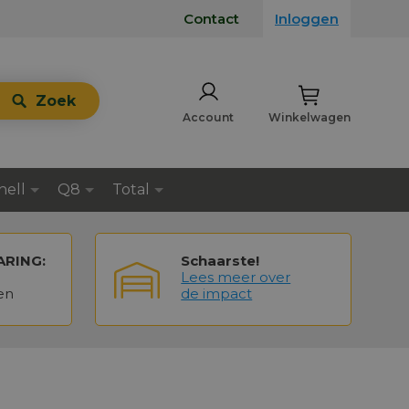
Contact
Inloggen
Zoek
Account
Winkelwagen
hell
Q8
Total
ARING:
Schaarste!
Lees meer over
en
de impact