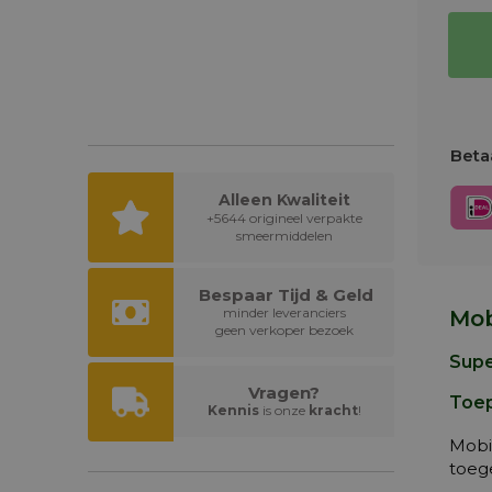
Betaa
Alleen Kwaliteit
+5644 origineel verpakte
smeermiddelen
Bespaar Tijd & Geld
minder leveranciers
Mob
geen verkoper bezoek
Supe
Vragen?
Toep
Kennis
is onze
kracht
!
Mobi
toeg