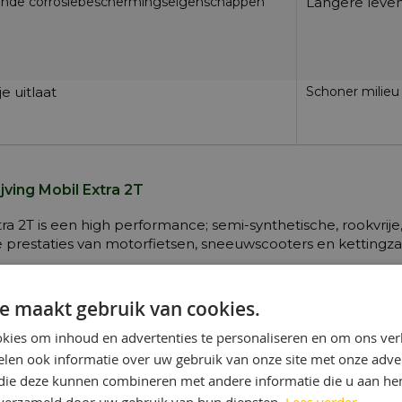
ende corrosiebeschermingseigenschappen
Langere leve
e uitlaat
Schoner milieu
ving Mobil Extra 2T
tra 2T is een high performance; semi-synthetische, rookvri
 prestaties van motorfietsen, sneeuwscooters en kettingz
aties van Mobil Extra 2T zijn:
e maakt gebruik van cookies.
C
kies om inhoud en advertenties te personaliseren en om ons ver
len ook informatie over uw gebruik van onze site met onze adver
-EGC
 die deze kunnen combineren met andere informatie die u aan hen
FC