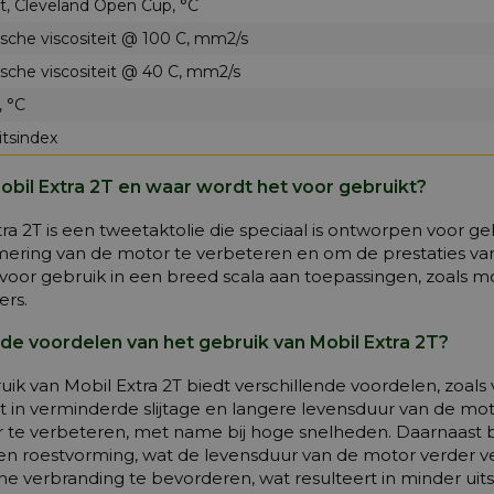
, Cleveland Open Cup, °C
sche viscositeit @ 100 C, mm2/s
sche viscositeit @ 40 C, mm2/s
, °C
itsindex
obil Extra 2T en waar wordt het voor gebruikt?
tra 2T is een tweetaktolie die speciaal is ontworpen voor 
ering van de motor te verbeteren en om de prestaties van 
 voor gebruik in een breed scala aan toepassingen, zoals 
ers.
 de voordelen van het gebruik van Mobil Extra 2T?
uik van Mobil Extra 2T biedt verschillende voordelen, zoal
rt in verminderde slijtage en langere levensduur van de mo
 te verbeteren, met name bij hoge snelheden. Daarnaast 
 en roestvorming, wat de levensduur van de motor verder ve
e verbranding te bevorderen, wat resulteert in minder uits