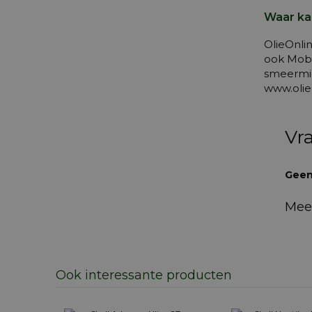
Waar kan
OlieOnli
ook Mobi
smeermid
www.olie
Vr
Geen
Mee
Ook interessante producten