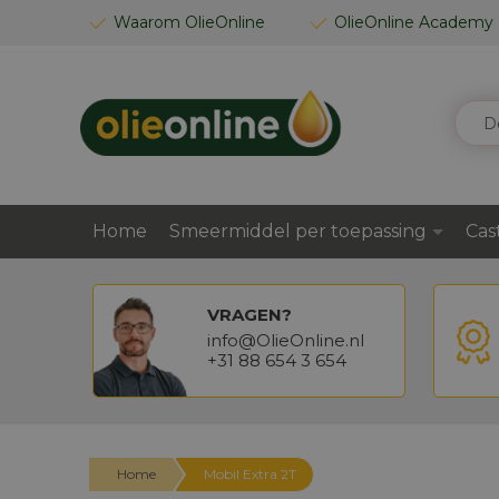
GA
Waarom OlieOnline
OlieOnline Academy
NAAR
DE
INHOUD
ZOEK
Home
Smeermiddel per toepassing
Cas
VRAGEN?
info@OlieOnline.nl
+31 88 654 3 654
Home
Mobil Extra 2T