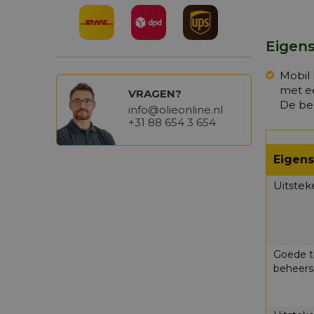
Eigens
Mobil
met ee
VRAGEN?
De bel
info@olieonline.nl
+31 88 654 3 654
Eigen
Uitstek
Goede th
beheers