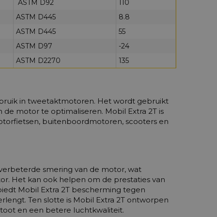
ASTM D92
110
ASTM D445
8.8
ASTM D445
55
ASTM D97
-24
ASTM D2270
135
gebruik in tweetaktmotoren. Het wordt gebruikt
de motor te optimaliseren. Mobil Extra 2T is
motorfietsen, buitenboordmotoren, scooters en
s verbeterde smering van de motor, wat
tor. Het kan ook helpen om de prestaties van
biedt Mobil Extra 2T bescherming tegen
rlengt. Ten slotte is Mobil Extra 2T ontworpen
toot en een betere luchtkwaliteit.