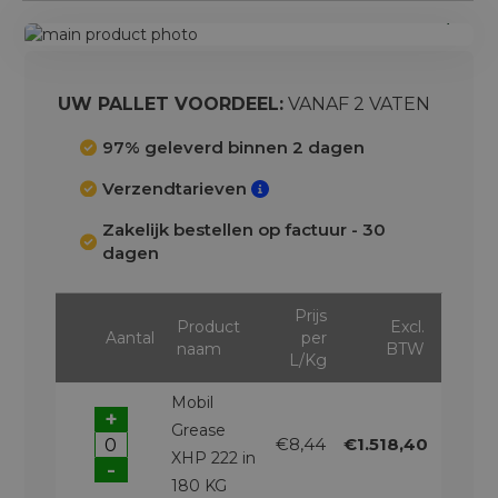
Ga
naar
Ga
het
naar
einde
het
UW PALLET VOORDEEL:
VANAF 2 VATEN
van
begin
de
van
97% geleverd binnen 2 dagen
afbeeldingen-
de
Verzendtarieven
gallerij
afbeeldingen-
gallerij
Zakelijk bestellen op factuur - 30
dagen
Prijs
Product
Excl.
Aantal
per
naam
BTW
L/Kg
Mobil
+
Grease
€8,44
€1.518,40
XHP 222 in
-
180 KG