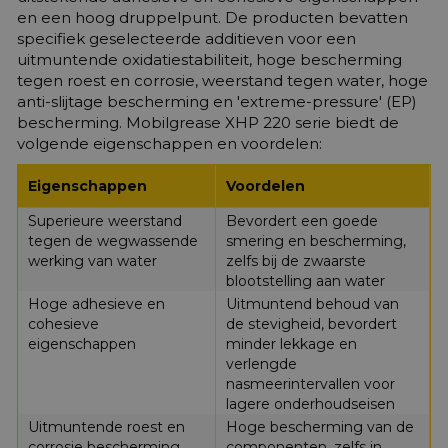
en een hoog druppelpunt. De producten bevatten
specifiek geselecteerde additieven voor een
uitmuntende oxidatiestabiliteit, hoge bescherming
tegen roest en corrosie, weerstand tegen water, hoge
anti-slijtage bescherming en 'extreme-pressure' (EP)
bescherming. Mobilgrease XHP 220 serie biedt de
volgende eigenschappen en voordelen:
Eigenschappen
Voordelen
Superieure weerstand
Bevordert een goede
tegen de wegwassende
smering en bescherming,
werking van water
zelfs bij de zwaarste
blootstelling aan water
Hoge adhesieve en
Uitmuntend behoud van
cohesieve
de stevigheid, bevordert
eigenschappen
minder lekkage en
verlengde
nasmeerintervallen voor
lagere onderhoudseisen
Uitmuntende roest en
Hoge bescherming van de
corrosie bescherming
componenten, zelfs in