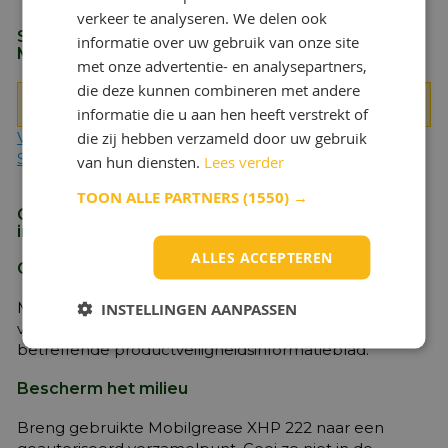
verkeer te analyseren. We delen ook
Specificaties, goedkeuringen en aanbevelingen
informatie over uw gebruik van onze site
Mobilgrease XHP 222
met onze advertentie- en analysepartners,
die deze kunnen combineren met andere
DIN 51825: (2004-06)
informatie die u aan hen heeft verstrekt of
(KP2N-20)
Fives Cincinnati (P-64)
die zij hebben verzameld door uw gebruik
Vragen? Neem contact op met de Technische
Specialisten van OlieOnline
van hun diensten.
Lees verder
TOON ALLE PARTNERS
(1550) →
Gezondheid, veiligheid en milieu-
informatie
Mobilgrease XHP 222
ALLES ACCEPTEREN
Gezondheid en veiligheid
INSTELLINGEN AANPASSEN
Mobilgrease XHP 222 raadpleeg voor aanvullende
veiligheids- en gezondheidsinformatie het
betreffende productveiligheidsinformatieblad.
Bescherm het milieu
Breng gebruikte Mobilgrease XHP 222 naar een