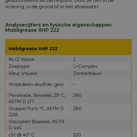
geautoriseerd verzamelpunt. Gooi ze niet in de
riolering, in de grond of in het afvalwater.
Analysecijfers en fysische eigenschappen
Mobilgrease XHP 222
Mobilgrease XHP 222
NLGI Klasse
2
Zeeptype
Li-Complex
Kleur, Visueel
Donkerblauw
Molybdeen-disulfide, gew
--
Penetratie, Bewerkt, 25º C,
280
ASTM D 217
Druppel Punt, ºC, ASTM D
280
2265
Viscositeit Basisolie, ASTM
D 445
cSt @ 40º C
220