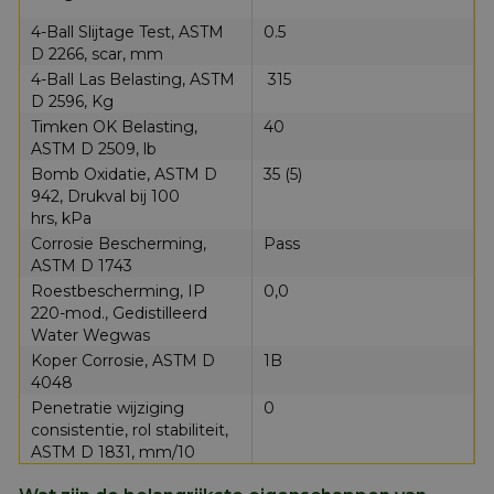
4-Ball Slijtage Test, ASTM
0.5
D 2266, scar, mm
4-Ball Las Belasting, ASTM
315
D 2596, Kg
Timken OK Belasting,
40
ASTM D 2509, lb
Bomb Oxidatie, ASTM D
35 (5)
942, Drukval bij 100
hrs, kPa
Corrosie Bescherming,
Pass
ASTM D 1743
Roestbescherming, IP
0,0
220-mod., Gedistilleerd
Water Wegwas
Koper Corrosie, ASTM D
1B
4048
Penetratie wijziging
0
consistentie, rol stabiliteit,
ASTM D 1831, mm/10