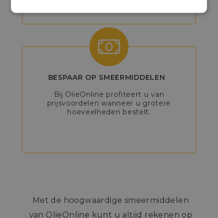
BESPAAR OP SMEERMIDDELEN
Bij OlieOnline profiteert u van
prijsvoordelen wanneer u grotere
hoeveelheden bestelt.
Met de hoogwaardige smeermiddelen
van OlieOnline kunt u altijd rekenen op