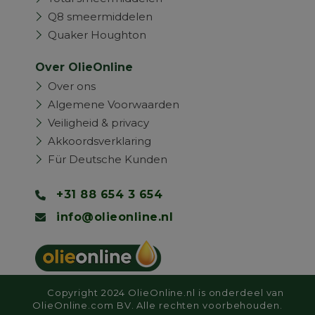
Q8 smeermiddelen
Quaker Houghton
Over OlieOnline
Over ons
Algemene Voorwaarden
Veiligheid & privacy
Akkoordsverklaring
Für Deutsche Kunden
+31 88 654 3 654
info@olieonline.nl
Copyright 2024 OlieOnline.nl is onderdeel van
OlieOnline.com BV. Alle rechten voorbehouden.