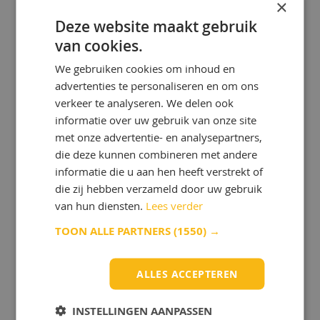
×
Deze website maakt gebruik
van cookies.
GEDETAILLEERD
We gebruiken cookies om inhoud en
ADVIES
advertenties te personaliseren en om ons
Onze experts helpen u bij het kiezen
verkeer te analyseren. We delen ook
van de beste producten, zodat u het
informatie over uw gebruik van onze site
maximale uit uw voertuig of machine
kunt halen.
met onze advertentie- en analysepartners,
die deze kunnen combineren met andere
informatie die u aan hen heeft verstrekt of
die zij hebben verzameld door uw gebruik
van hun diensten.
Lees verder
TOON ALLE PARTNERS
(1550) →
KWALITEIT ZONDER
COMPROMIS
ALLES ACCEPTEREN
Bij OlieOnline bieden we alleen
smeermiddelen van wereldwijd
bekende kwaliteitsmerken.
INSTELLINGEN AANPASSEN