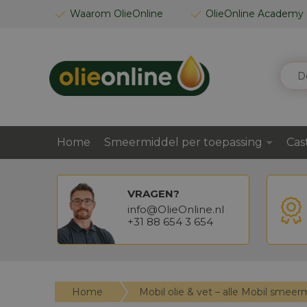
GA
Waarom OlieOnline
OlieOnline Academy
NAAR
DE
INHOUD
ZOEK
Home
Smeermiddel per toepassing
Cas
VRAGEN?
info@OlieOnline.nl
+31 88 654 3 654
Home
Mobil olie & vet – alle Mobil sme