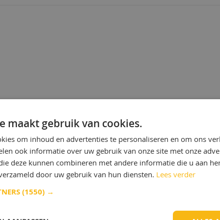
het koudwalsen van koolstofrijk, austen
ferritisch roestvast staal, maar ook voo
koperlegeringen. De Somentor A-serie
geschikt voor gebruik op alle molencon
inclusief 4 hi-molens tot en met 20 hi-
producten van de Somentor A serie zij
voor de smering van back-up lagers in 
molens. Kan worden gebruikt in toepa
waar filtersystemen gebruik maken va
en/of inactieve aardse filtermedia. D
A-serie is geschikt voor gebruik in hydr
walserijsystemen om vervuilingseffect
verminderen, afhankelijk van de gesch
de pomp voor oliën met een lage viscos
e maakt gebruik van cookies.
Meer info
kies om inhoud en advertenties te personaliseren en om ons ver
len ook informatie over uw gebruik van onze site met onze adver
 die deze kunnen combineren met andere informatie die u aan hen
n verzameld door uw gebruik van hun diensten.
Lees verder
TNERS
(1550) →