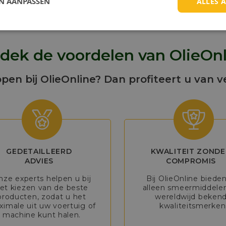
EN AANPASSEN
ALLES 
dek de voordelen van OlieOnl
open bij OlieOnline? Dan profiteert u van v
GEDETAILLEERD
KWALITEIT ZONDE
ADVIES
COMPROMIS
nze experts helpen u bij
Bij OlieOnline biede
et kiezen van de beste
alleen smeermiddele
producten, zodat u het
wereldwijd beken
imale uit uw voertuig of
kwaliteitsmerken
machine kunt halen.