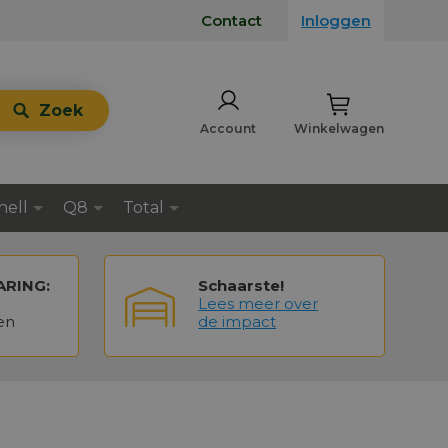
Contact
Inloggen
Zoek
Account
Winkelwagen
hell
Q8
Total
ARING:
Schaarste!
Lees meer over
en
de impact