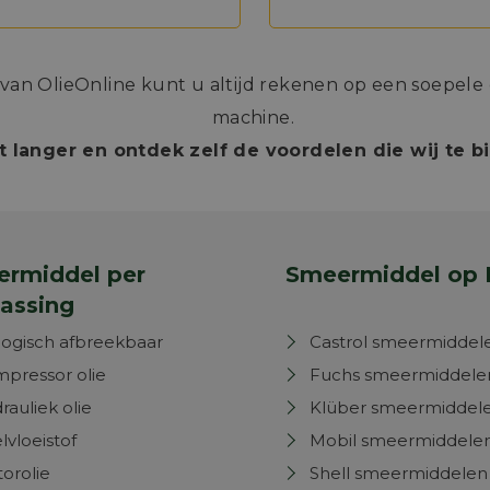
n OlieOnline kunt u altijd rekenen op een soepele e
machine.
t langer en ontdek zelf de voordelen die wij te 
rmiddel per
Smeermiddel op 
assing
logisch afbreekbaar
Castrol smeermiddel
pressor olie
Fuchs smeermiddele
rauliek olie
Klüber smeermiddel
lvloeistof
Mobil smeermiddele
orolie
Shell smeermiddelen