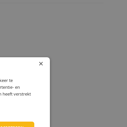
itisch en
r koper- en
 is
figuraties,
molens. De
n geschikt
multi-hi
ssingen
n actieve
e Somentor
aulische
en te
×
iktheid van
iteit.
keer te
tentie- en
 heeft verstrekt