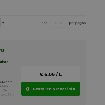
Van
Toon
per pagina
hoog
naar
laag
sorteren
70
alste
€ 6,06 / L
rouwbare
ns een
Bestellen & Meer info
n. De
 geschikt
-
ikt voor