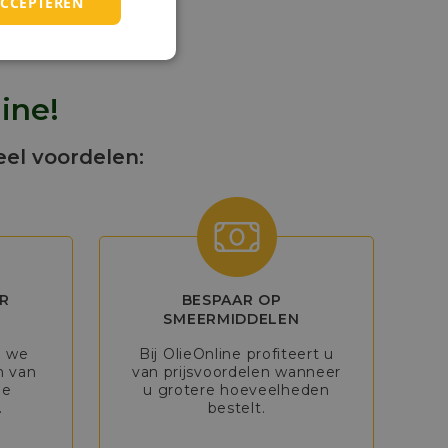
ACCEPTEREN
ine!
eel voordelen:
R
BESPAAR OP
SMEERMIDDELEN
n we
Bij OlieOnline profiteert u
n van
van prijsvoordelen wanneer
de
u grotere hoeveelheden
.
bestelt.