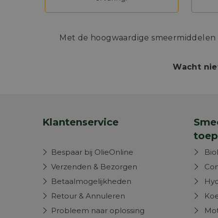
Met de hoogwaardige smeermiddelen va
Wacht nie
Klantenservice
Smee
toep
Bespaar bij OlieOnline
Bio
Verzenden & Bezorgen
Com
Betaalmogelijkheden
Hyd
Retour & Annuleren
Koe
Probleem naar oplossing
Mot