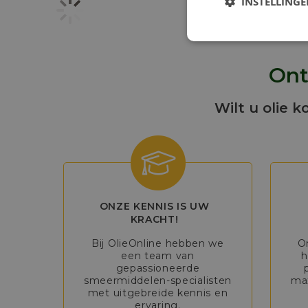
INSTELLING
Ont
Wilt u olie k
ONZE KENNIS IS UW
KRACHT!
Bij OlieOnline hebben we
O
een team van
h
gepassioneerde
smeermiddelen-specialisten
max
met uitgebreide kennis en
ervaring.