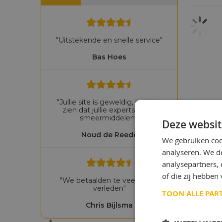
"Uitstekende en snelle service"
Bas Hoes
"Jullie site is geweldig, het laat
zien dat jullie experts zijn in
smeermiddelen!"
Deze websit
Noud de Reede
We gebruiken coo
analyseren. We de
analysepartners,
of die zij hebbe
"We betaalden te veel in het
verleden"
TOON ALLE PAR
Chris Bijlsma