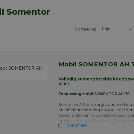
il Somentor
t
Sorteer op
Mobil SOMENTOR AH 
Volledig samengestelde koudgew
oliën
Toepassing Mobil SOMENTOR AH 70
Somentor A Serie zorgt voor een bet
en efficiënte smering en koeling tijde
breed scala aan koudwalstoepassinge
producten uit de Somentor A-serie zijn
Toon meer
voor een breed scala aan ferro- en non
ferrometalen en kunnen worden gebru