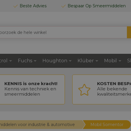
Beste Advies
Bespaar Op Smeermiddelen
trol
Fuchs
Houghton
Klüber
Mobil
S
KENNIS is onze kracht!
KOSTEN BESP
Kennis van techniek en
Alle bekende
smeermiddelen
kwaliteitsmerk
ermiddelen voor industrie & automotive
Mobil Somentor