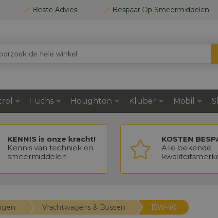
Beste Advies
Bespaar Op Smeermiddelen
trol
Fuchs
Houghton
Klüber
Mobil
S
KENNIS is onze kracht!
KOSTEN BESP
Kennis van techniek en
Alle bekende
smeermiddelen
kwaliteitsmerk
ingen:
Vrachtwagens & Bussen
15W-40