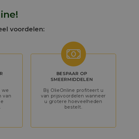
ine!
eel voordelen:
R
BESPAAR OP
SMEERMIDDELEN
n we
Bij OlieOnline profiteert u
n van
van prijsvoordelen wanneer
de
u grotere hoeveelheden
.
bestelt.