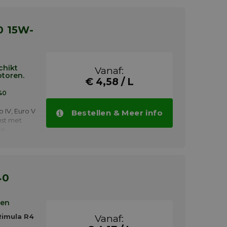
o 3 en 4
r
chikt
Vanaf:
toren.
€ 4,58 / L
40
 IV, Euro V
Bestellen & Meer info
ust met
he
SCR) die
elgehalte
are
40
tibiliteit
ren
llen zoals
Rimula R4
Vanaf:
ieselolie