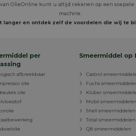
n OlieOnline kunt u altijd rekenen op een soepele e
machine.
t langer en ontdek zelf de voordelen die wij te 
rmiddel per
Smeermiddel op 
assing
logisch afbreekbaar
Castrol smeermiddel
pressor olie
Fuchs smeermiddele
rauliek olie
Klüber smeermiddel
lvloeistof
Mobil smeermiddele
orolie
Shell smeermiddelen
aalbewerking
Total smeermiddelen
dwielolie
Q8 smeermiddelen