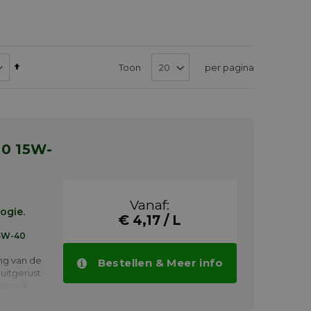
Van
Toon
per pagina
hoog
naar
laag
sorteren
Vanaf:
ogie.
€ 4,17 / L
15W-40
ng van de
Bestellen & Meer info
uitgerust
Kan ook
 6 motoren
ische