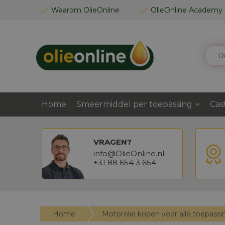
GA
Waarom OlieOnline
OlieOnline Academy
NAAR
DE
INHOUD
ZOEK
Home
Smeermiddel per toepassing
Cas
VRAGEN?
info@OlieOnline.nl
+31 88 654 3 654
Home
Motorolie kopen voor alle toepass