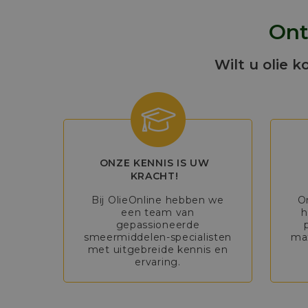
Ont
Wilt u olie k
ONZE KENNIS IS UW
KRACHT!
Bij OlieOnline hebben we
O
een team van
h
gepassioneerde
smeermiddelen-specialisten
max
met uitgebreide kennis en
ervaring.