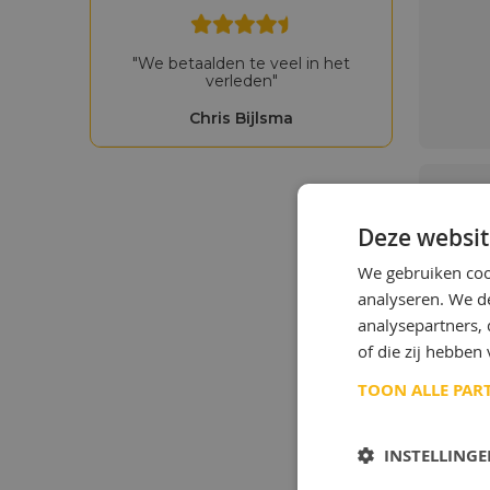
"We betaalden te veel in het
verleden"
Chris Bijlsma
Deze websit
We gebruiken coo
analyseren. We de
analysepartners,
of die zij hebbe
TOON ALLE PAR
INSTELLING