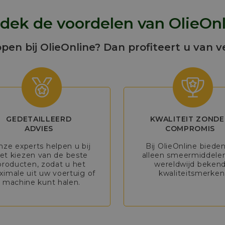
dek de voordelen van OlieOnl
open bij OlieOnline? Dan profiteert u van v
GEDETAILLEERD
KWALITEIT ZONDE
ADVIES
COMPROMIS
nze experts helpen u bij
Bij OlieOnline biede
et kiezen van de beste
alleen smeermiddele
producten, zodat u het
wereldwijd beken
imale uit uw voertuig of
kwaliteitsmerken
machine kunt halen.