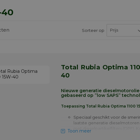
-40
cten
Sorteer op
Total Rubia Optima 1100 15W-
40
Nieuwe generatie dieselmotorolie
gebaseerd op ”low SAPS” technol
Toepassing Total Rubia Optima 1100 
Speciaal geschikt voor de smeri
laatste generatie dieselmotoren 
met dieselpartikelfilters (DPF). 
Toon meer
gebruikt worden voor Euro 5 en
uitgerust met selectieve catalyt