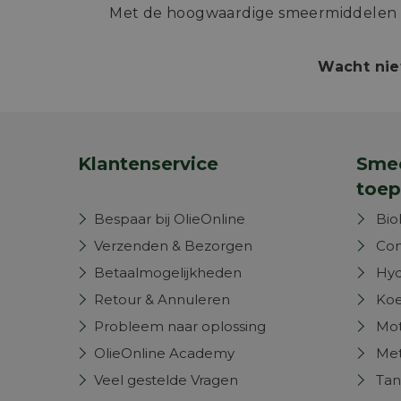
Met de hoogwaardige smeermiddelen va
Wacht nie
Klantenservice
Smee
toep
Bespaar bij OlieOnline
Bio
Verzenden & Bezorgen
Com
Betaalmogelijkheden
Hyd
Retour & Annuleren
Koe
Probleem naar oplossing
Mot
OlieOnline Academy
Met
Veel gestelde Vragen
Tan