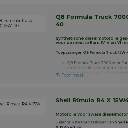
reductie (SCR) eenheden en Eur
motoren indien aanbevolen doo
producenten.
Q8 Formula Truck 7000 15W-
Meer info
40
Synthetische dieselmotorolie ges
voor de meeste
Euro IV, V en VI
mo
Toepassingen Q8 Formula Truck 15W-
Q8 Formula Truck 7000 voor Euro
en Euro VI dieselmotoren uitger
een roetfilter (DPF) of katalytisc
Toon meer
nabehandelingssystemen (zoals 
werken op diesel met laag zwav
(50 ppm of minder) en onder zw
bedrijfsomstandigheden.
Shell Rimula R4 X 15W
Beste in-class biobrandstof compa
voor uitstekende koude
starteigenschappen.
Motorolie voor zware dieselmoto
Verlengde olieverversingsinterva
Belangrijkste toepassingen van
Shell 
aangegeven door de OEM voor d
X 15W-40
zijn: