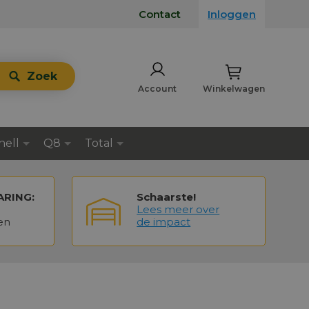
Contact
Inloggen
Zoek
Account
Winkelwagen
hell
Q8
Total
ARING:
Schaarste!
Lees meer over
en
de impact