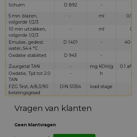
Schuim
D 892
-
5 min. blazen,
-
ml
0/20
volgorde 1/2/3
10 min uitzakken,
-
ml
0/
volgorde 1/2/3
Emulsie, gedest.
D 1401
-
40-40
water, 54.4 °C
mi
Oxidatie stabiliteit
D 943
-
Zuurgetal TAN
-
mg KOH/g
0.1 aft
Oxidatie, Tijd tot 2.0
-
h
50
TAN
FZG Test, A/8,3/90
DIN 51354
load stage
1
belatingsgraad
Vragen van klanten
Geen klantvragen