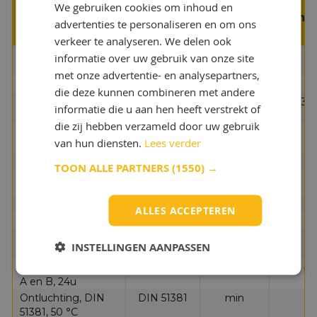
Eigenschappen
We gebruiken cookies om inhoud en
Q8 Handel 32
Methode
Eenheid
Kenm
advertenties te personaliseren en om ons
verkeer te analyseren. We delen ook
Absolute dichtheid,
D 4052
kg/m³
8
informatie over uw gebruik van onze site
15 °C
met onze advertentie- en analysepartners,
Kleur
D 1500
-
L 
die deze kunnen combineren met andere
Kinematische
D 445
mm²/s
32
informatie die u aan hen heeft verstrekt of
viscositeit, 40 °C
die zij hebben verzameld door uw gebruik
Kinematische
D 445
mm²/s
6.
van hun diensten.
Lees verder
viscositeit, 100 °C
Viscositeitsindex
D 2270
-
1
TOON ALLE PARTNERS
(1550) →
Vlampunt
D 92
°C
1
Stolpunt
D 97
°C
-
ALLES ACCEPTEREN
Zuurgetal TAN
D 974
mg KOH/g
0.
Koper strip, 3 h, 100
D 130
-
1
INSTELLINGEN AANPASSEN
°C
Antiroesttest, proc.
D 665
-
pa
A en B, 24u
Ontluchting, DIN
DIN 51381
min
1
51381, 50 °C