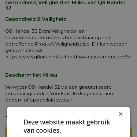
Gezondheid, Veiligheid en Milieu van Q8 Handel
32
Gezondheid & Veiligheid
Q8 Handel 32 Extra Veiligheids- en
Gezondheidsinformatie is beschikbaar op het
betreffende Product Veiligheidsblad. Dit kan worden
gedownload via
https://www.q8oils.nl/NL/Hoofdnavigatie/Producten/Sec
Bescherm het Milieu
Verwijder Q8 Handel 32 via een geautoriseerd
verwerkingsbedrijf. Voorkom lekkage naar riool,
bodem of oppervlaktewater.
×
Typische kerngegevens van Q8 Handel 32
Deze website maakt gebruik
van cookies.