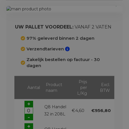
Ga
naar
Ga
het
naar
einde
het
UW PALLET VOORDEEL:
VANAF 2 VATEN
van
begin
de
van
97% geleverd binnen 2 dagen
afbeeldingen-
de
Verzendtarieven
gallerij
afbeeldingen-
gallerij
Zakelijk bestellen op factuur - 30
dagen
Prijs
Product
Excl.
Aantal
per
naam
BTW
L/Kg
+
Q8 Handel
€4,60
€956,80
32 in 208L
-
+